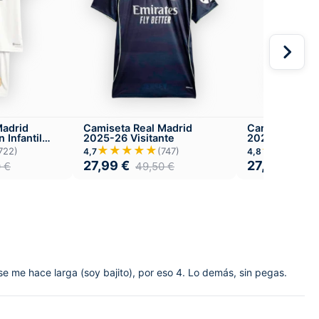
Madrid
Camiseta Real Madrid
Camiseta Real
 Infantil
2025-26 Visitante
2025-26 Versió
Visitante
★★★★★
★★★★
722)
(747)
4,7
4,8
27,99
€
27,99
€
0
€
49,50
€
49,
 se me hace larga (soy bajito), por eso 4. Lo demás, sin pegas.