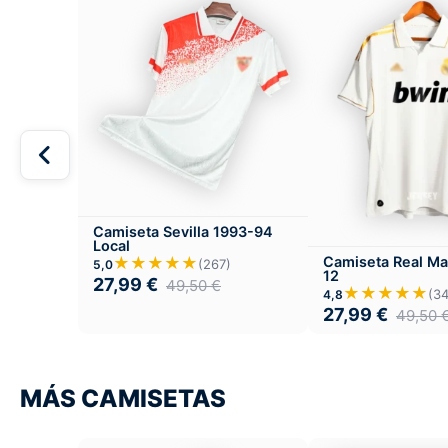
Camiseta Sevilla 1993-94
Local
★★★★★
Camiseta Real Ma
(267)
5,0
12
27,99
€
49,50
€
★★★★★
(34
4,8
27,99
€
49,50
MÁS CAMISETAS