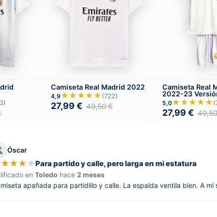
drid
Camiseta Real Madrid 2022
Camiseta Real 
2022-23 Versión
★★★★★
(722)
4,9
Local
★★★★★
3)
(
5,0
27,99
€
49,50
€
27,99
€
€
49,5
Óscar
★
★
★
★
★
Para partido y calle, pero larga en mi estatura
lificado en
Toledo
hace
2 meses
miseta apañada para partidillo y calle. La espalda ventila bien. A mí