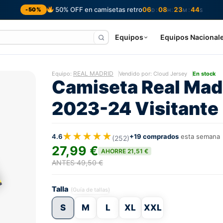
50% OFF en camisetas retro
06
08
23
43
:
:
:
-50%
D
H
M
S
Equipos
Equipos Nacional
REAL MADRID
Equipo:
Vendido por: Cloud Jersey
En stock
Camiseta Real Mad
2023-24 Visitante
★★★★★
4.6
+19 comprados
esta semana
(252)
27,99 €
AHORRE 21,51 €
ANTES 49,50 €
Talla
(Guía de tallas)
S
M
L
XL
XXL