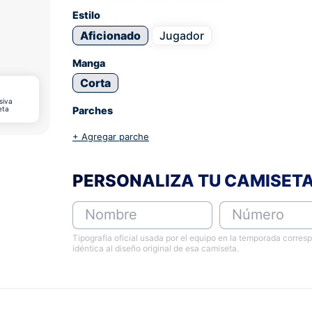
Estilo
Aficionado
Jugador
Manga
Corta
siva
eta
Parches
+ Agregar parche
PERSONALIZA TU CAMISET
Nombre
Número
Tipografía oficial usada por el equipo en la temporada corres
idéntica al diseño original de esa camiseta.