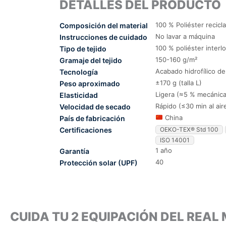
DETALLES DEL PRODUCTO
100 % Poliéster recicl
Composición del material
No lavar a máquina
Instrucciones de cuidado
100 % poliéster interl
Tipo de tejido
150-160 g/m²
Gramaje del tejido
Acabado hidrofílico d
Tecnología
±170 g (talla L)
Peso aproximado
Ligera (≈5 % mecánica
Elasticidad
Rápido (≤30 min al air
Velocidad de secado
China
País de fabricación
Certificaciones
OEKO-TEX® Std 100
ISO 14001
1 año
Garantía
40
Protección solar (UPF)
CUIDA TU 2 EQUIPACIÓN DEL REA