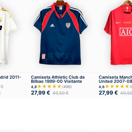
drid 2011-
Camiseta Athletic Club de
Camiseta Manc
Bilbao 1999-00 Visitante
United 2007-0
★★★★★
★★★★★
1)
(496)
(
4,8
4,6
27,99
€
27,99
€
€
49,50
€
49,5