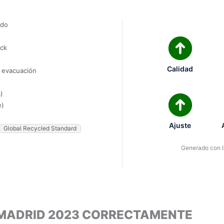
ado
ock
Calidad
e evacuación
)
e)
Ajuste
Global Recycled Standard
Generado con IA
L MADRID 2023 CORRECTAMENTE