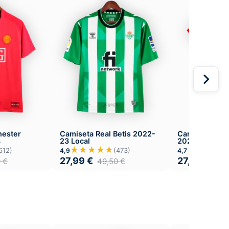
hester
Camiseta Real Betis 2022-
Camiseta Atlé
8
23 Local
2023-24 Versió
Local
★★★★★
★★★★
612)
(473)
4,9
4,7
27,99
€
27,99
€
0
€
49,50
€
49,