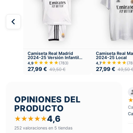
Camiseta Real Madrid
Camiseta Real Ma
2024-25 Versión Infantil
2024-25 Local
Local
★★★★★
★★★★★
(783)
(78
4,9
4,7
27,99
€
27,99
€
49,50
€
49,50
OPINIONES DEL
PRODUCTO
Ca
Ca
4,6
★
★
★
★
★
252 valoraciones en 5 tiendas