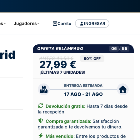
es
Jugadores
Carrito
INGRESAR
OFERTA RELÁMPAGO
06
:
54
rid
49,50 €
50% OFF
27,99 €
¡ÚLTIMAS
7
UNIDADES!
ENTREGA ESTIMADA
17 AGO - 21 AGO
Devolución gratis:
Hasta 7 días desde
la recepción.
Compra garantizada:
Satisfacción
garantizada o te devolvemos tu dinero.
Más vendido:
Entre los productos de