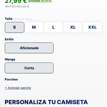
27,99 €
AHORRE 21,51 €
ANTES 49,50 €
Talla
(Guía de tallas)
S
M
L
XL
XXL
Estilo
Aficionado
Manga
Corta
Parches
+ Agregar parche
PERSONALIZA TU CAMISETA