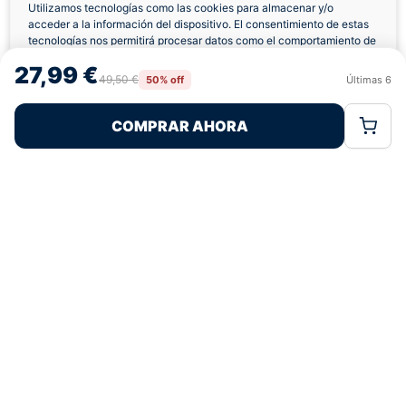
Utilizamos tecnologías como las cookies para almacenar y/o
acceder a la información del dispositivo. El consentimiento de estas
Envíos a Domicilio
Devolución 7 Días
tecnologías nos permitirá procesar datos como el comportamiento de
navegación o las identificaciones únicas en este sitio. No consentir o
27,99 €
retirar el consentimiento, puede afectar negativamente a ciertas
49,50 €
50% off
Últimas
6
Rechazar
Aceptar
características y funciones.
COMPRAR AHORA
Política de Cookies
Política de Privacidad
Términos Legales
Pagos 100% Seguros
Ofertas Sin Límites
4,9
basado en 199+ reseñas
★★★★★
verificadas
¿Tienes dudas con la talla o el envío?
Escríbenos por WhatsApp