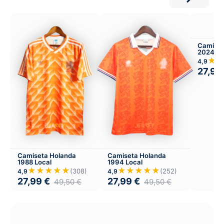
Camiset
2024 Lo
★
4,9
27,99
Camiseta Holanda
Camiseta Holanda
1988 Local
1994 Local
★★★★★
★★★★★
(308)
(252)
4,9
4,9
27,99
€
27,99
€
49,50
€
49,50
€