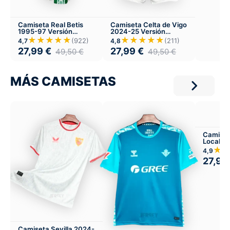
Camiseta Real Betis
Camiseta Celta de Vigo
1995-97 Versión
2024-25 Versión
Infantil Local
Infantil Local
★★★★★
★★★★★
(922)
(211)
4,7
4,8
27,99
€
27,99
€
49,50
€
49,50
€
MÁS CAMISETAS
Camiset
Local
★
4,9
27,99
Camiseta Sevilla 2024-