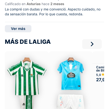
Calificado en
Asturias
hace
2 meses
La compré con dudas y me convenció. Aspecto cuidado, no
da sensación barata. Por lo que cuesta, redonda.
Ver más
MÁS DE LALIGA
Camiset
de Bilba
Visitant
★
5,0
27,99