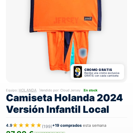
CROMO GRATIS
Recibe una cromo exclusiva
GRATIS con cada camiseta
HOLANDA
Equipo:
Vendido por: Cloud Jersey
En stock
Camiseta Holanda 2024
Versión Infantil Local
★★★★★
4.9
+19 comprados
esta semana
(199)