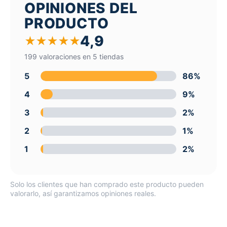
OPINIONES DEL
PRODUCTO
4,9
★
★
★
★
★
199 valoraciones en 5 tiendas
5
86%
4
9%
3
2%
2
1%
1
2%
Solo los clientes que han comprado este producto pueden
valorarlo, así garantizamos opiniones reales.