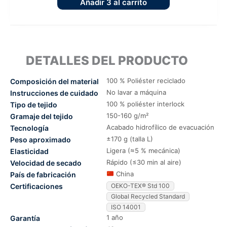
Añadir
3
al carrito
DETALLES DEL PRODUCTO
100 % Poliéster reciclado
Composición del material
No lavar a máquina
Instrucciones de cuidado
100 % poliéster interlock
Tipo de tejido
150-160 g/m²
Gramaje del tejido
Acabado hidrofílico de evacuación
Tecnología
±170 g (talla L)
Peso aproximado
Ligera (≈5 % mecánica)
Elasticidad
Rápido (≤30 min al aire)
Velocidad de secado
China
País de fabricación
Certificaciones
OEKO-TEX® Std 100
Global Recycled Standard
ISO 14001
1 año
Garantía