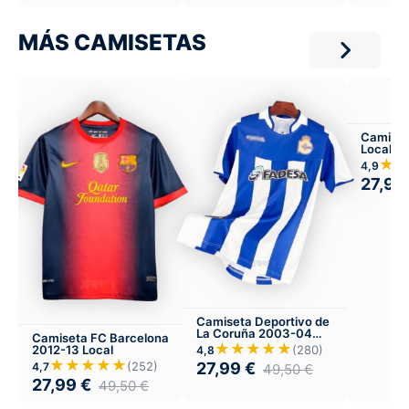
MÁS CAMISETAS
Camiset
Local
★
4,9
27,99
Camiseta Deportivo de
La Coruña 2003-04
Camiseta FC Barcelona
Local
★★★★★
(280)
2012-13 Local
4,8
★★★★★
27,99
€
(252)
4,7
49,50
€
27,99
€
49,50
€