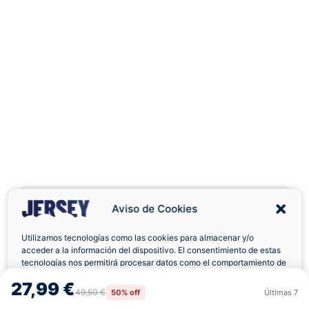
Aviso de Cookies
Utilizamos tecnologías como las cookies para almacenar y/o
acceder a la información del dispositivo. El consentimiento de estas
Envíos a Domicilio
Devolución 7 Días
tecnologías nos permitirá procesar datos como el comportamiento de
navegación o las identificaciones únicas en este sitio. No consentir o
27,99 €
retirar el consentimiento, puede afectar negativamente a ciertas
49,50 €
50% off
Últimas
7
Rechazar
Aceptar
características y funciones.