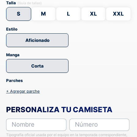
Talla
(Guía de tallas)
S
M
L
XL
XXL
Estilo
Aficionado
Manga
Corta
Parches
+ Agregar parche
PERSONALIZA TU CAMISETA
Nombre
Número
Tipografía oficial usada por el equipo en la temporada correspondiente,