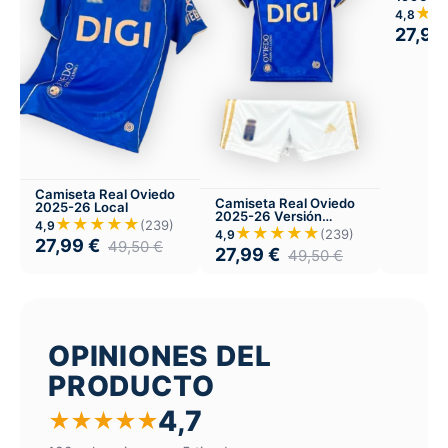
★
4,8
27,99
Camiseta Real Oviedo
Camiseta Real Oviedo
2025-26 Local
2025-26 Versión
★★★★★
(239)
4,9
Infantil Local
★★★★★
(239)
4,9
27,99
€
49,50
€
27,99
€
49,50
€
OPINIONES DEL
PRODUCTO
4,7
★
★
★
★
★