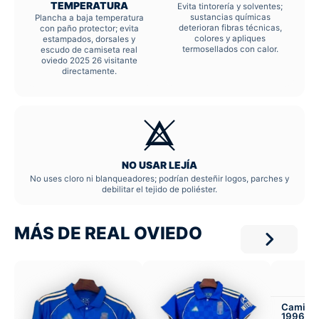
TEMPERATURA
Evita tintorería y solventes;
sustancias químicas
Plancha a baja temperatura
deterioran fibras técnicas,
con paño protector; evita
colores y apliques
estampados, dorsales y
termosellados con calor.
escudo de camiseta real
oviedo 2025 26 visitante
directamente.
NO USAR LEJÍA
No uses cloro ni blanqueadores; podrían desteñir logos, parches y
debilitar el tejido de poliéster.
MÁS DE REAL OVIEDO
Camiset
1996-97