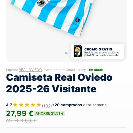
CROMO GRATIS
Recibe una cromo exclusiva
GRATIS con cada camiseta
REAL OVIEDO
Equipo:
Vendido por: Cloud Jersey
En stock
Camiseta Real Oviedo
2025-26 Visitante
★★★★★
4.7
+20 comprados
esta semana
(182)
27,99 €
AHORRE 21,51 €
ANTES 49,50 €