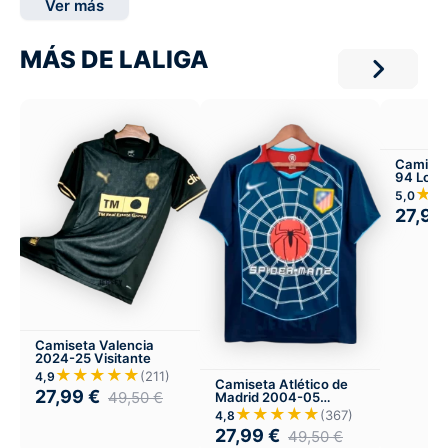
Ver más
MÁS DE LALIGA
Camiset
94 Loca
★
5,0
27,99
Camiseta Valencia
2024-25 Visitante
★★★★★
(211)
4,9
Camiseta Atlético de
27,99
€
49,50
€
Madrid 2004-05
Visitante
★★★★★
(367)
4,8
27,99
€
49,50
€