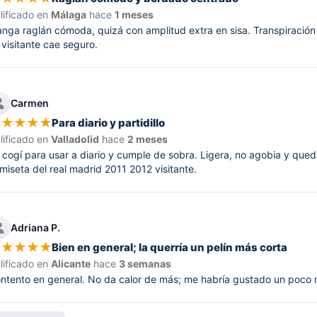
lificado en
Málaga
hace
1 meses
nga raglán cómoda, quizá con amplitud extra en sisa. Transpiración 
 visitante cae seguro.
Carmen
★
★
★
★
★
Para diario y partidillo
lificado en
Valladolid
hace
2 meses
 cogí para usar a diario y cumple de sobra. Ligera, no agobia y qued
miseta del real madrid 2011 2012 visitante.
Adriana P.
★
★
★
★
★
Bien en general; la querría un pelín más corta
lificado en
Alicante
hace
3 semanas
ntento en general. No da calor de más; me habría gustado un poco m