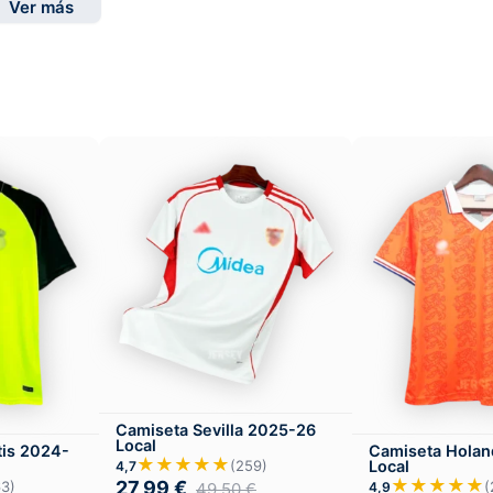
Ver más
Camiseta Sevilla 2025-26
Local
tis 2024-
Camiseta Holan
★★★★★
Local
(259)
4,7
★★★★★
27,99
€
63)
(
4,9
49,50
€