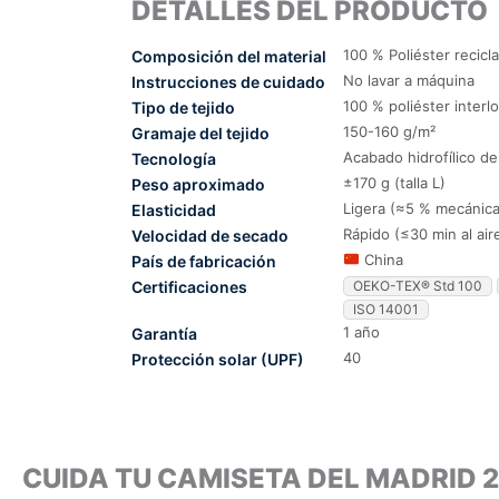
DETALLES DEL PRODUCTO
100 % Poliéster recicl
Composición del material
No lavar a máquina
Instrucciones de cuidado
100 % poliéster interl
Tipo de tejido
150-160 g/m²
Gramaje del tejido
Acabado hidrofílico d
Tecnología
±170 g (talla L)
Peso aproximado
Ligera (≈5 % mecánica
Elasticidad
Rápido (≤30 min al air
Velocidad de secado
China
País de fabricación
Certificaciones
OEKO-TEX® Std 100
ISO 14001
1 año
Garantía
40
Protección solar (UPF)
CUIDA TU CAMISETA DEL MADRID 