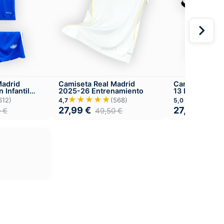
Madrid
Camiseta Real Madrid
Camiseta Real
 Infantil
2025-26 Entrenamiento
13 Local
★★★★★
★★★★
612)
(568)
4,7
5,0
27,99
€
27,99
€
0
€
49,50
€
49,