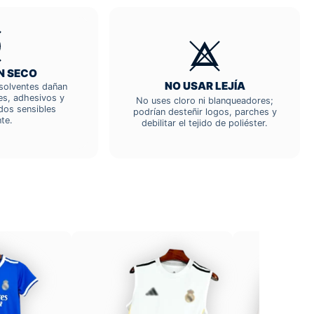
N SECO
NO USAR LEJÍA
; solventes dañan
res, adhesivos y
No uses cloro ni blanqueadores;
dos sensibles
podrían desteñir logos, parches y
te.
debilitar el tejido de poliéster.