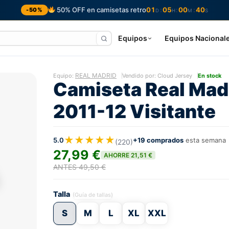
50% OFF en camisetas retro
01
05
00
39
:
:
:
-50%
D
H
M
S
Equipos
Equipos Nacional
REAL MADRID
Equipo:
Vendido por: Cloud Jersey
En stock
Camiseta Real Mad
2011-12 Visitante
★★★★★
5.0
+19 comprados
esta semana
(220)
27,99 €
AHORRE 21,51 €
ANTES 49,50 €
Talla
(Guía de tallas)
S
M
L
XL
XXL