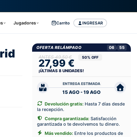
es
Jugadores
Carrito
INGRESAR
OFERTA RELÁMPAGO
06
:
54
rid
49,50 €
50% OFF
27,99 €
¡ÚLTIMAS
8
UNIDADES!
ENTREGA ESTIMADA
15 AGO - 19 AGO
Devolución gratis:
Hasta 7 días desde
la recepción.
Compra garantizada:
Satisfacción
garantizada o te devolvemos tu dinero.
Más vendido:
Entre los productos de