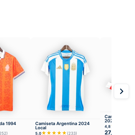
Camiseta Athl
2025-26 Loca
da 1994
Camiseta Argentina 2024
★★★★
4,8
Local
27,99
€
49,
★★★★★
252)
(233)
5,0