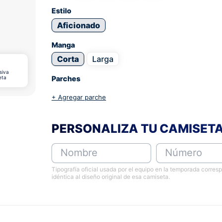
Estilo
Aficionado
Manga
Corta
Larga
siva
eta
Parches
+ Agregar parche
PERSONALIZA TU CAMISET
Nombre
Número
Tipografía oficial usada por el equipo en la temporada corres
idéntica al diseño original de esa camiseta.