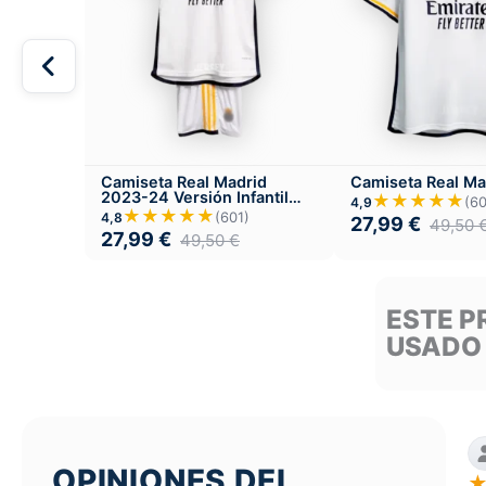
Camiseta Real Madrid
Camiseta Real Ma
2023-24 Versión Infantil
★★★★★
(60
4,9
Local
★★★★★
(601)
4,8
27,99
€
49,50
27,99
€
49,50
€
ESTE P
USADO
OPINIONES DEL