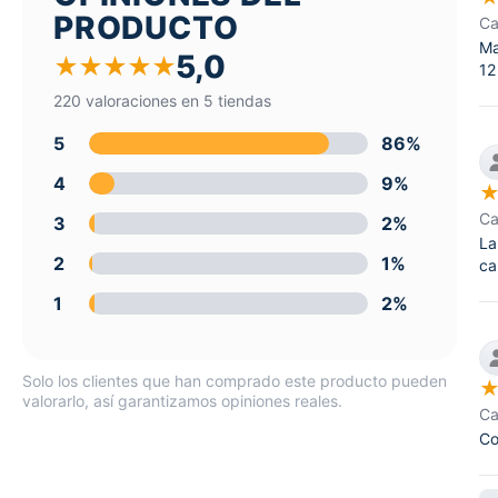
PRODUCTO
Ca
Ma
5,0
★
★
★
★
★
12
220 valoraciones en 5 tiendas
5
86%
4
9%
Ca
3
2%
La
2
1%
ca
1
2%
Solo los clientes que han comprado este producto pueden
valorarlo, así garantizamos opiniones reales.
Ca
Co