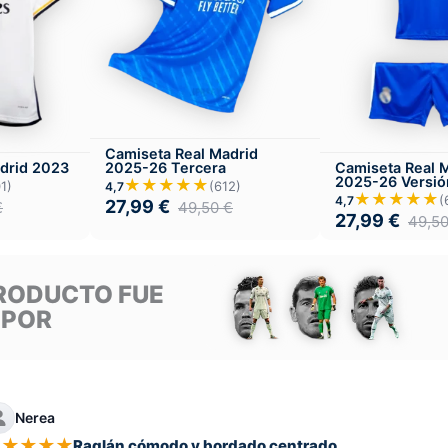
Camiseta Real Madrid
2025-26 Tercera
drid 2023
Camiseta Real 
2025-26 Versión
★★★★★
(612)
1)
4,7
Tercera
★★★★★
(
4,7
27,99
€
49,50
€
€
27,99
€
49,5
RODUCTO FUE
 POR
Nerea
★
★
★
★
★
Raglán cómodo y bordado centrado