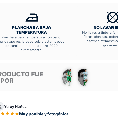
PLANCHAS A BAJA
NO LAVAR E
TEMPERATURA
No lleves a tintorería
fibras técnicas, colo
Plancha a baja temperatura con paño;
parches termosella
nunca apoyes la base sobre estampados
gravemen
de camiseta del betis retro 2020
directamente.
RODUCTO FUE
 POR
Yeray Núñez
★
★
★
★
★
Muy ponible y fotogénica