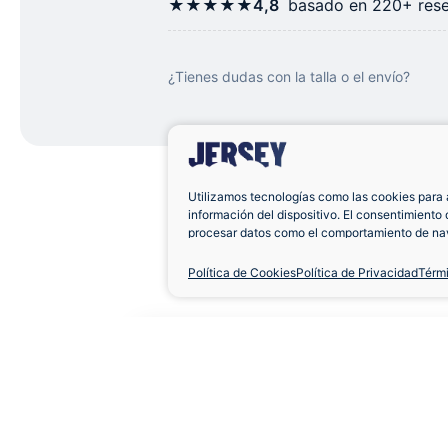
★★★★★
4,8
basado en 220+ rese
¿Tienes dudas con la talla o el envío?
Utilizamos tecnologías como las cookies para 
información del dispositivo. El consentimiento 
procesar datos como el comportamiento de nav
únicas en este sitio. No consentir o retirar el 
negativamente a ciertas características y func
Política de Cookies
Política de Privacidad
Térm
Camiseta Real Betis 
Aficionado
Corta