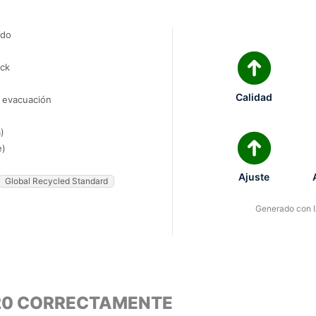
ado
ock
Calidad
e evacuación
)
e)
Ajuste
Global Recycled Standard
Generado con IA
020 CORRECTAMENTE