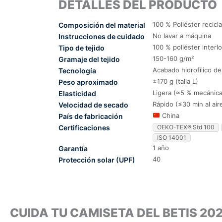
DETALLES DEL PRODUCTO
100 % Poliéster recicl
Composición del material
No lavar a máquina
Instrucciones de cuidado
100 % poliéster interl
Tipo de tejido
150-160 g/m²
Gramaje del tejido
Acabado hidrofílico d
Tecnología
±170 g (talla L)
Peso aproximado
Ligera (≈5 % mecánica
Elasticidad
Rápido (≤30 min al air
Velocidad de secado
China
País de fabricación
Certificaciones
OEKO-TEX® Std 100
ISO 14001
1 año
Garantía
40
Protección solar (UPF)
CUIDA TU CAMISETA DEL BETIS 2