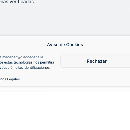
ñas verificadas
Aviso de Cookies
almacenar y/o acceder a la
Rechazar
de estas tecnologías nos permitirá
egación o las identificaciones
consentimiento, puede afectar
iones.
inos Legales
2020-21
S
M
L
XL
XXL