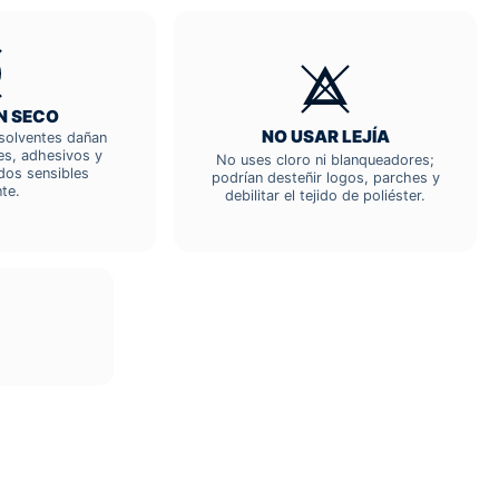
N SECO
NO USAR LEJÍA
; solventes dañan
res, adhesivos y
No uses cloro ni blanqueadores;
dos sensibles
podrían desteñir logos, parches y
te.
debilitar el tejido de poliéster.