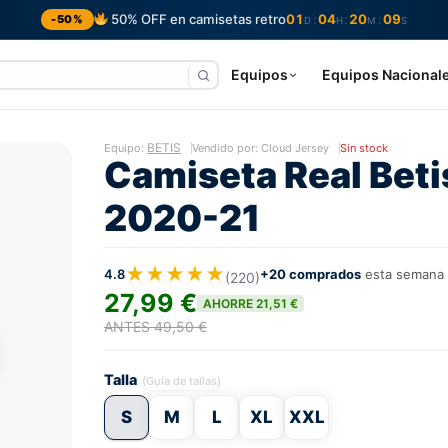
50% OFF en camisetas retro
01
04
20
08
:
:
:
-50%
D
H
M
S
Equipos
Equipos Nacional
BETIS
Equipo:
Vendido por: Cloud Jersey
Sin stock
Camiseta Real Beti
2020-21
★★★★★
4.8
+20 comprados
esta semana
(220)
27,99 €
AHORRE 21,51 €
ANTES 49,50 €
Talla
(Guía de tallas)
S
M
L
XL
XXL