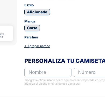
Estilo
Aficionado
Manga
Corta
siva
eta
Parches
+ Agregar parche
PERSONALIZA TU CAMISET
Nombre
Número
Tipografía oficial usada por el equipo en la temporada corres
idéntica al diseño original de esa camiseta.