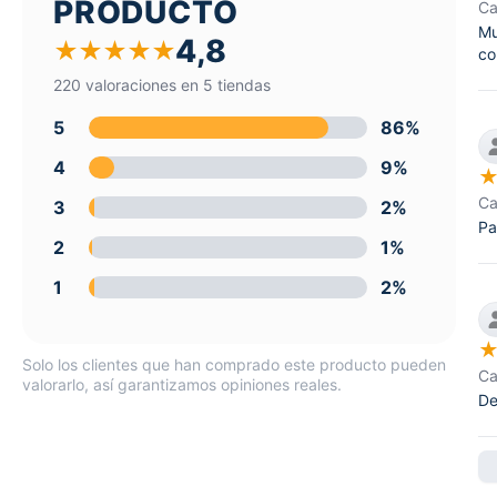
PRODUCTO
Ca
Mu
4,8
★
★
★
★
★
co
220 valoraciones en 5 tiendas
5
86%
4
9%
Ca
3
2%
Pa
2
1%
1
2%
Solo los clientes que han comprado este producto pueden
Ca
valorarlo, así garantizamos opiniones reales.
De