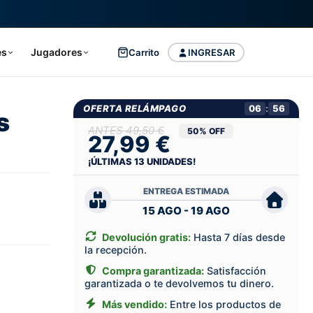
es
Jugadores
Carrito
INGRESAR
OFERTA RELÁMPAGO
06
:
55
s
49,50 €
50% OFF
27,99 €
¡ÚLTIMAS
13
UNIDADES!
ENTREGA ESTIMADA
15 AGO - 19 AGO
Devolución gratis:
Hasta 7 días desde
la recepción.
Compra garantizada:
Satisfacción
garantizada o te devolvemos tu dinero.
Más vendido:
Entre los productos de