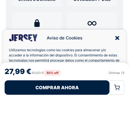
Pagos 100% Seguros
Ofertas Sin Límites
Aviso de Cookies
Utilizamos tecnologías como las cookies para almacenar y/o
4,6
basado en 12+ reseñas
★★★★★
acceder a la información del dispositivo. El consentimiento de estas
verificadas
tecnologías nos permitirá procesar datos como el comportamiento de
navegación o las identificaciones únicas en este sitio. No consentir o
27,99 €
retirar el consentimiento, puede afectar negativamente a ciertas
49,50 €
50% off
Últimas
13
Rechazar
Aceptar
características y funciones.
¿Tienes dudas con la talla o el envío?
COMPRAR AHORA
Política de Cookies
Política de Privacidad
Términos Legales
Escríbenos por WhatsApp