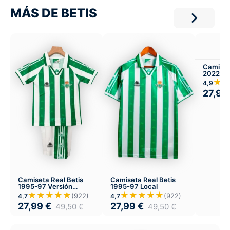
MÁS DE BETIS
Camiset
2022-23
★
4,9
27,99
Camiseta Real Betis
Camiseta Real Betis
1995-97 Versión
1995-97 Local
Infantil Local
★★★★★
★★★★★
(922)
(922)
4,7
4,7
27,99
€
27,99
€
49,50
€
49,50
€