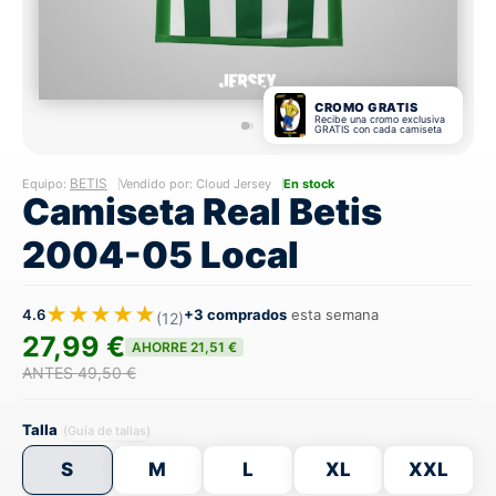
CROMO GRATIS
Recibe una cromo exclusiva
GRATIS con cada camiseta
BETIS
Equipo:
Vendido por: Cloud Jersey
En stock
Camiseta Real Betis
2004-05 Local
★★★★★
4.6
+3 comprados
esta semana
(12)
27,99 €
AHORRE 21,51 €
ANTES 49,50 €
Talla
(Guía de tallas)
S
M
L
XL
XXL