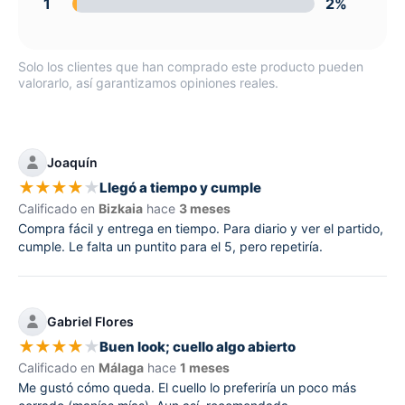
1
2%
Solo los clientes que han comprado este producto pueden
valorarlo, así garantizamos opiniones reales.
Joaquín
★
★
★
★
★
Llegó a tiempo y cumple
Calificado en
Bizkaia
hace
3 meses
Compra fácil y entrega en tiempo. Para diario y ver el partido,
cumple. Le falta un puntito para el 5, pero repetiría.
Gabriel Flores
★
★
★
★
★
Buen look; cuello algo abierto
Calificado en
Málaga
hace
1 meses
Me gustó cómo queda. El cuello lo preferiría un poco más