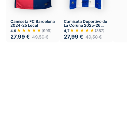
Camiseta FC Barcelona
Camiseta Deportivo de
2024-25 Local
La Coruña 2025-26
Local
★★★★★
★★★★★
(999)
(367)
4,9
4,7
27,99
€
27,99
€
49,50
€
49,50
€