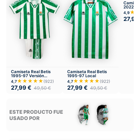
Camiset
2022-23
★
4,9
27,99
Camiseta Real Betis
Camiseta Real Betis
1995-97 Versión
1995-97 Local
Infantil Local
★★★★★
★★★★★
(922)
(922)
4,7
4,7
27,99
€
27,99
€
49,50
€
49,50
€
ESTE PRODUCTO FUE
USADO POR