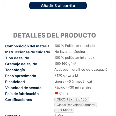
Añadir
3
al carrito
DETALLES DEL PRODUCTO
100 % Poliéster reciclado
Composición del material
No lavar a máquina
Instrucciones de cuidado
100 % poliéster interlock
Tipo de tejido
150-160 g/m²
Gramaje del tejido
Acabado hidrofílico de evacuación
Tecnología
±170 g (talla L)
Peso aproximado
Ligera (≈5 % mecánica)
Elasticidad
Rápido (≤30 min al aire)
Velocidad de secado
China
País de fabricación
Certificaciones
OEKO-TEX® Std 100
Global Recycled Standard
ISO 14001
1 año
Garantía