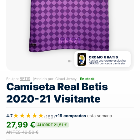
CROMO GRATIS
Recibe una cromo exclusiva
GRATIS con cada camiseta
BETIS
Equipo:
Vendido por: Cloud Jersey
En stock
Camiseta Real Betis
2020-21 Visitante
★★★★★
4.7
+19 comprados
esta semana
(159)
27,99 €
AHORRE 21,51 €
ANTES 49,50 €