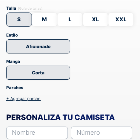
Talla
(Guía de tallas)
S
M
L
XL
XXL
Estilo
Aficionado
Manga
Corta
Parches
+ Agregar parche
PERSONALIZA TU CAMISETA
Nombre
Número