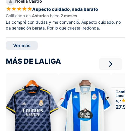
Noelia Castro
★
★
★
★
★
Aspecto cuidado, nada barato
Calificado en
Asturias
hace
2 meses
La compré con dudas y me convenció. Aspecto cuidado, no
da sensación barata. Por lo que cuesta, redonda.
Ver más
MÁS DE LALIGA
Camiset
Local
★★
4,7
27,99