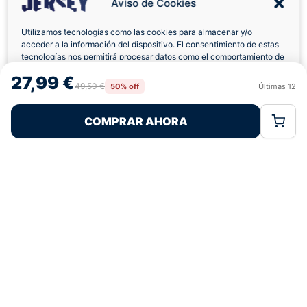
Aviso de Cookies
Utilizamos tecnologías como las cookies para almacenar y/o
acceder a la información del dispositivo. El consentimiento de estas
Envíos a Domicilio
Devolución 7 Días
tecnologías nos permitirá procesar datos como el comportamiento de
navegación o las identificaciones únicas en este sitio. No consentir o
27,99 €
retirar el consentimiento, puede afectar negativamente a ciertas
49,50 €
50% off
Últimas
12
Rechazar
Aceptar
características y funciones.
COMPRAR AHORA
Política de Cookies
Política de Privacidad
Términos Legales
Pagos 100% Seguros
Ofertas Sin Límites
4,7
basado en 159+ reseñas
★★★★★
verificadas
¿Tienes dudas con la talla o el envío?
Escríbenos por WhatsApp