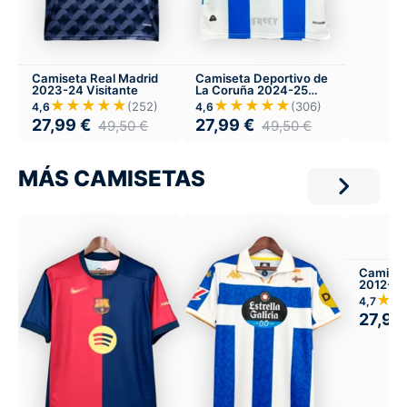
Camiseta Real Madrid
Camiseta Deportivo de
2023-24 Visitante
La Coruña 2024-25
Local
★★★★★
★★★★★
(252)
(306)
4,6
4,6
27,99
€
27,99
€
49,50
€
49,50
€
MÁS CAMISETAS
Camiset
2012-13 
★★
4,7
27,99