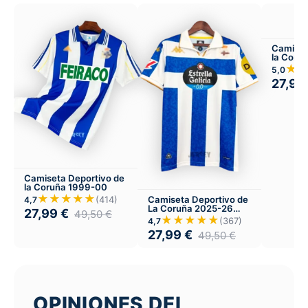
Camiset
la Coru
visitant
★
5,0
27,99
Camiseta Deportivo de
la Coruña 1999-00
★★★★★
Camiseta Deportivo de
(414)
4,7
La Coruña 2025-26
27,99
€
49,50
€
Local
★★★★★
(367)
4,7
27,99
€
49,50
€
OPINIONES DEL