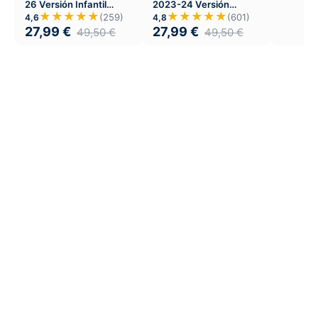
26 Versión Infantil
2023-24 Versión
Local
Infantil Local
★★★★★
★★★★★
(259)
(601)
4,6
4,8
27,99
€
27,99
€
49,50
€
49,50
€