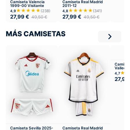
Camiseta Valencia
Camiseta Real Madrid
1999-00 Visitante
2011-12
★★★★★
★★★★★
(238)
(341)
4,9
4,8
27,99
€
27,99
€
49,50
€
49,50
€
MÁS CAMISETAS
Camiset
Valleca
Local
★★
4,7
27,99
Camiseta Sevilla 2025-
Camiseta Real Madrid