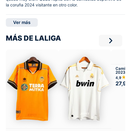
la coruña 2024 visitante en otro color.
Ver más
MÁS DE LALIGA
Camiset
2023-24
Infantil 
★
4,9
27,99