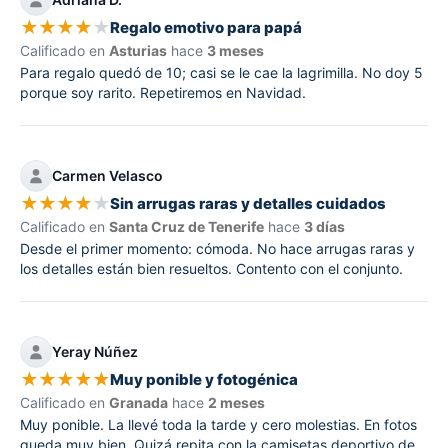
★
★
★
★
★
Regalo emotivo para papá
Calificado en
Asturias
hace
3 meses
Para regalo quedó de 10; casi se le cae la lagrimilla. No doy 5
porque soy rarito. Repetiremos en Navidad.
Carmen Velasco
★
★
★
★
★
Sin arrugas raras y detalles cuidados
Calificado en
Santa Cruz de Tenerife
hace
3 días
Desde el primer momento: cómoda. No hace arrugas raras y
los detalles están bien resueltos. Contento con el conjunto.
Yeray Núñez
★
★
★
★
★
Muy ponible y fotogénica
Calificado en
Granada
hace
2 meses
Muy ponible. La llevé toda la tarde y cero molestias. En fotos
queda muy bien. Quizá repita con la camisetas deportivo de