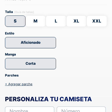
Talla
(Guía de tallas)
S
M
L
XL
XXL
Estilo
Aficionado
Manga
Corta
Parches
+ Agregar parche
PERSONALIZA TU CAMISETA
Nombre
Número