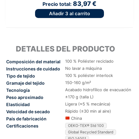
83,97 €
Precio total:
Añadir
3
al carrito
DETALLES DEL PRODUCTO
100 % Poliéster reciclado
Composición del material
No lavar a máquina
Instrucciones de cuidado
100 % poliéster interlock
Tipo de tejido
150-160 g/m²
Gramaje del tejido
Acabado hidrofílico de evacuación
Tecnología
±170 g (talla L)
Peso aproximado
Ligera (≈5 % mecánica)
Elasticidad
Rápido (≤30 min al aire)
Velocidad de secado
China
País de fabricación
Certificaciones
OEKO-TEX® Std 100
Global Recycled Standard
ISO 14001