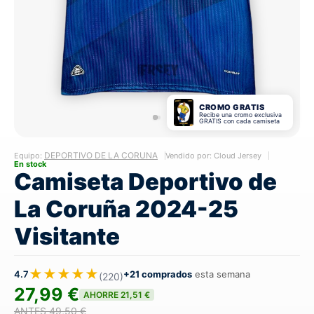
CROMO GRATIS
Recibe una cromo exclusiva
GRATIS con cada camiseta
DEPORTIVO DE LA CORUNA
Equipo:
Vendido por: Cloud Jersey
En stock
Camiseta Deportivo de
La Coruña 2024-25
Visitante
★★★★★
4.7
+21 comprados
esta semana
(220)
27,99 €
AHORRE 21,51 €
ANTES 49,50 €