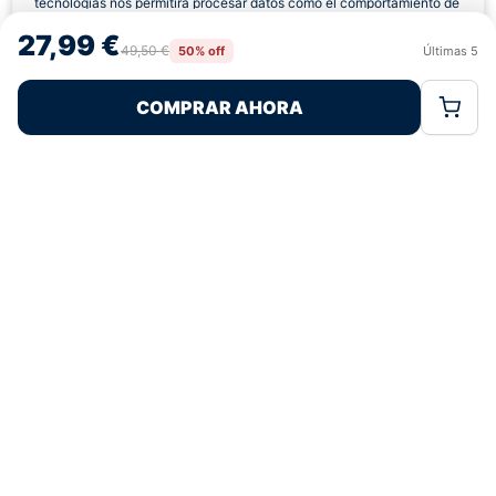
tecnologías nos permitirá procesar datos como el comportamiento de
navegación o las identificaciones únicas en este sitio. No consentir o
27,99 €
retirar el consentimiento, puede afectar negativamente a ciertas
49,50 €
50% off
Últimas
5
Rechazar
Aceptar
características y funciones.
COMPRAR AHORA
Política de Cookies
Política de Privacidad
Términos Legales
Pagos 100% Seguros
Ofertas Sin Límites
4,7
basado en 220+ reseñas
★★★★★
verificadas
¿Tienes dudas con la talla o el envío?
Escríbenos por WhatsApp