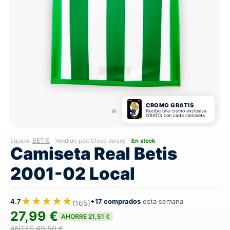
CROMO GRATIS
Recibe una cromo exclusiva
GRATIS con cada camiseta
BETIS
Equipo:
Vendido por: Cloud Jersey
En stock
Camiseta Real Betis
2001-02 Local
★★★★★
4.7
+17 comprados
esta semana
(165)
27,99 €
AHORRE 21,51 €
ANTES 49,50 €