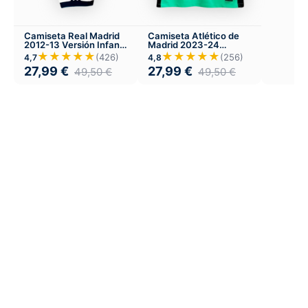
Camiseta Real Madrid
Camiseta Atlético de
2012-13 Versión Infantil
Madrid 2023-24
Local
Tercera
★★★★★
★★★★★
(426)
(256)
4,7
4,8
27,99
€
27,99
€
49,50
€
49,50
€