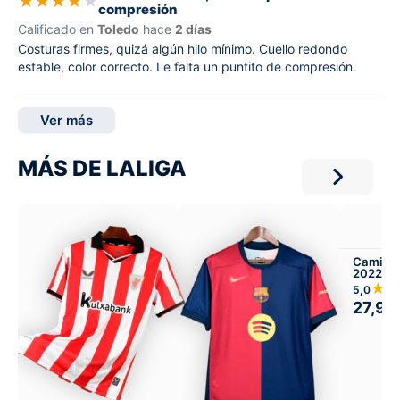
★
★
★
★
★
compresión
Calificado en
Toledo
hace
2 días
Costuras firmes, quizá algún hilo mínimo. Cuello redondo
estable, color correcto. Le falta un puntito de compresión.
Ver más
MÁS DE LALIGA
Camiset
2022 Lo
★
5,0
27,99