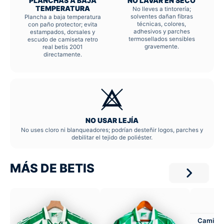
PLANCHAS A BAJA
NO LAVAR EN SECO
TEMPERATURA
No lleves a tintorería;
solventes dañan fibras
Plancha a baja temperatura
técnicas, colores,
con paño protector; evita
adhesivos y parches
estampados, dorsales y
termosellados sensibles
escudo de camiseta retro
gravemente.
real betis 2001
directamente.
NO USAR LEJÍA
No uses cloro ni blanqueadores; podrían desteñir logos, parches y
debilitar el tejido de poliéster.
MÁS DE BETIS
Camiset