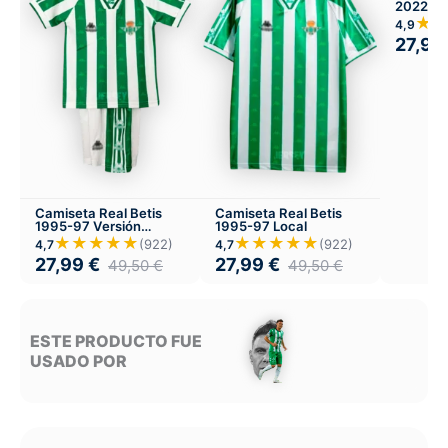
2022-23
★
4,9
27,99
Camiseta Real Betis
Camiseta Real Betis
1995-97 Versión
1995-97 Local
Infantil Local
★★★★★
★★★★★
(922)
(922)
4,7
4,7
27,99
€
27,99
€
49,50
€
49,50
€
ESTE PRODUCTO FUE
USADO POR