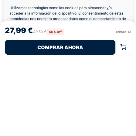
Utilizamos tecnologías como las cookies para almacenar y/o
acceder a la información del dispositivo. El consentimiento de estas
Envíos a Domicilio
Devolución 7 Días
tecnologías nos permitirá procesar datos como el comportamiento de
navegación o las identificaciones únicas en este sitio. No consentir o
27,99 €
retirar el consentimiento, puede afectar negativamente a ciertas
49,50 €
50% off
Últimas
13
Rechazar
Aceptar
características y funciones.
COMPRAR AHORA
Política de Cookies
Política de Privacidad
Términos Legales
Pagos 100% Seguros
Ofertas Sin Límites
4,7
basado en 165+ reseñas
★★★★★
verificadas
¿Tienes dudas con la talla o el envío?
Escríbenos por WhatsApp