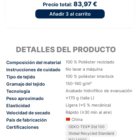
83,97 €
Precio total:
Añadir
3
al carrito
DETALLES DEL PRODUCTO
100 % Poliéster reciclado
Composición del material
No lavar a máquina
Instrucciones de cuidado
100 % poliéster interlock
Tipo de tejido
150-160 g/m²
Gramaje del tejido
Acabado hidrofílico de evacuación
Tecnología
±170 g (talla L)
Peso aproximado
Ligera (≈5 % mecánica)
Elasticidad
Rápido (≤30 min al aire)
Velocidad de secado
China
País de fabricación
Certificaciones
OEKO-TEX® Std 100
Global Recycled Standard
ISO 14001