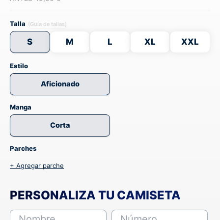
Talla
(Guía de tallas)
S
M
L
XL
XXL
Estilo
Aficionado
Manga
Corta
Parches
+ Agregar parche
PERSONALIZA TU CAMISETA
Nombre
Número