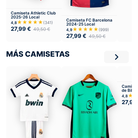
Camiseta Athletic Club
2025-26 Local
Camiseta FC Barcelona
★★★★★
(341)
4,8
2024-25 Local
27,99
€
49,50
€
★★★★★
(999)
4,9
27,99
€
49,50
€
MÁS CAMISETAS
Camiset
de Bilb
Visitant
★
4,8
27,99