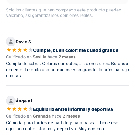
Solo los clientes que han comprado este producto pueden
valorarlo, así garantizamos opiniones reales.
David S.
★
★
★
★
★
Cumple, buen color; me quedó grande
Calificado en
Sevilla
hace
2 meses
Cumple de sobra. Colores correctos, sin olores raros. Bordado
decente. Le quito una porque me vino grande; la próxima bajo
una talla.
Ángela I.
★
★
★
★
★
Equilibrio entre informal y deportiva
Calificado en
Granada
hace
2 meses
Cómoda para tardes de partido y para pasear. Tiene ese
equilibrio entre informal y deportiva. Muy contento.