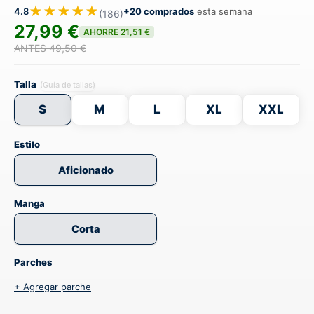
★★★★★
4.8
+20 comprados
esta semana
(186)
27,99 €
AHORRE 21,51 €
ANTES 49,50 €
Talla
(Guía de tallas)
S
M
L
XL
XXL
Estilo
Aficionado
Manga
Corta
Parches
+ Agregar parche