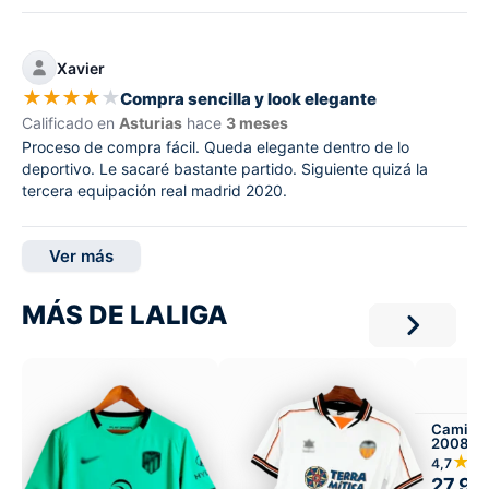
Xavier
★
★
★
★
★
Compra sencilla y look elegante
Calificado en
Asturias
hace
3 meses
Proceso de compra fácil. Queda elegante dentro de lo
deportivo. Le sacaré bastante partido. Siguiente quizá la
tercera equipación real madrid 2020.
Ver más
MÁS DE LALIGA
Camiset
2008-09
Infantil 
★★
4,7
27,99