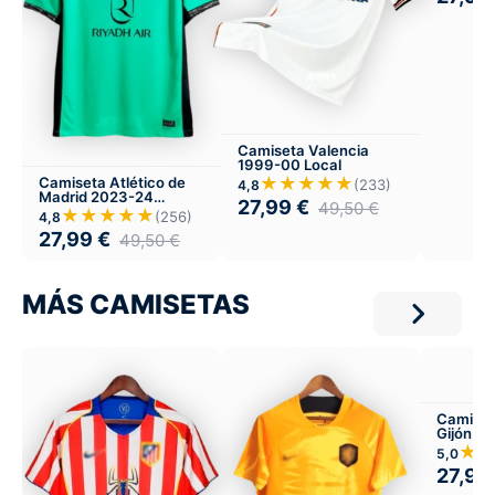
Camiseta Valencia
1999-00 Local
★★★★★
Camiseta Atlético de
(233)
4,8
Madrid 2023-24
27,99
€
49,50
€
Tercera
★★★★★
(256)
4,8
27,99
€
49,50
€
MÁS CAMISETAS
Camiset
Gijón 2
★
5,0
27,99