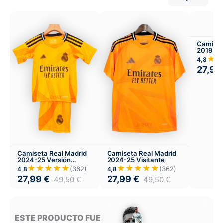
Camiset
2019-2
★
4,8
27,99
Camiseta Real Madrid
Camiseta Real Madrid
2024-25 Versión
2024-25 Visitante
Infantil Visitante
★★★★★
★★★★★
(362)
(362)
4,8
4,8
27,99
€
27,99
€
49,50
€
49,50
€
ESTE PRODUCTO FUE