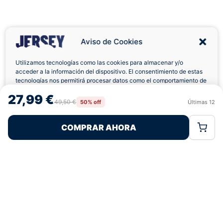
Aviso de Cookies
Utilizamos tecnologías como las cookies para almacenar y/o
acceder a la información del dispositivo. El consentimiento de estas
tecnologías nos permitirá procesar datos como el comportamiento de
Envíos a Domicilio
Devolución 7 Días
navegación o las identificaciones únicas en este sitio. No consentir o
27,99 €
retirar el consentimiento, puede afectar negativamente a ciertas
49,50 €
50% off
Últimas
12
Rechazar
Aceptar
características y funciones.
COMPRAR AHORA
Política de Cookies
Política de Privacidad
Términos Legales
Pagos 100% Seguros
Ofertas Sin Límites
4,8
basado en 186+ reseñas
★★★★★
verificadas