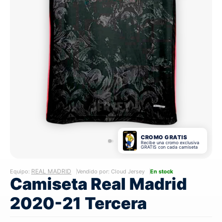
CROMO GRATIS
Recibe una cromo exclusiva
GRATIS con cada camiseta
REAL MADRID
Equipo:
Vendido por: Cloud Jersey
En stock
Camiseta Real Madrid
2020-21 Tercera