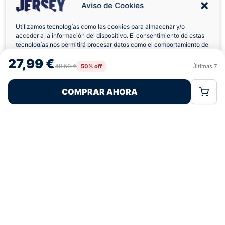
4,8
basado en 12+ reseñas
Aviso de Cookies
★★★★★
verificadas
Utilizamos tecnologías como las cookies para almacenar y/o
acceder a la información del dispositivo. El consentimiento de estas
tecnologías nos permitirá procesar datos como el comportamiento de
navegación o las identificaciones únicas en este sitio. No consentir o
¿Tienes dudas con la talla o el envío?
27,99 €
retirar el consentimiento, puede afectar negativamente a ciertas
49,50 €
50% off
Últimas
7
Rechazar
Aceptar
características y funciones.
Escríbenos por WhatsApp
COMPRAR AHORA
Política de Cookies
Política de Privacidad
Términos Legales