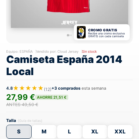
CROMO GRATIS
Recibe una cromo exclusiva
GRATIS con cada camiseta
Equipo:
ESPAÑA
Vendido por: Cloud Jersey
Sin stock
Camiseta España 2014
Local
★★★★★
4.8
+3 comprados
esta semana
(12)
27,99 €
AHORRE 21,51 €
ANTES 49,50 €
Talla
(Guía de tallas)
S
M
L
XL
XXL