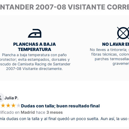
SANTANDER 2007-08 VISITANTE COR
PLANCHAS A BAJA
NO LAVAR E
TEMPERATURA
No lleves a tintorería
fibras técnicas, colo
Plancha a baja temperatura con paño
parches termosella
protector; evita estampados, dorsales y
gravemen
escudo de Camiseta Racing de Santander
2007-08 Visitante directamente.
Julia P.
★
★
★
★
★
Dudas con talla; buen resultado final
lificado en
Madrid
hace
3 meses
nía dudas con la talla y al final quedó un poco suelta. Aun así, la uso