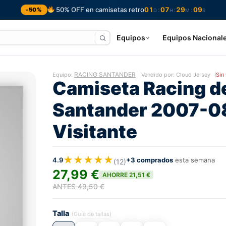
50% OFF en camisetas retro
01
07
29
08
:
:
:
-50%
D
H
M
S
Equipos
Equipos Nacional
RACING SANTANDER
Equipo:
Vendido por: Cloud Jersey
Sin
Camiseta Racing d
Santander 2007-0
Visitante
★★★★★
4.9
+3 comprados
esta semana
(12)
27,99 €
AHORRE 21,51 €
ANTES 49,50 €
Talla
(Guía de tallas)