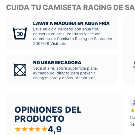
CUIDA TU CAMISETA RACING DE 
LAVAR A MÁQUINA EN AGUA FRÍA
Lava en ciclo delicado con agua fría;
conserva colores, costuras y escudo
auténtico de Camiseta Racing de Santander
2007-08 Visitante.
NO USAR SECADORA
Seca al aire, sobre superficie plana,
evitando sol directo para prevenir
encogimiento y daños prematuros.
OPINIONES DEL
PRODUCTO
Ca
Te
4,9
★
★
★
★
★