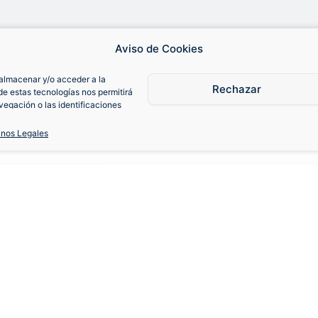
Aviso de Cookies
almacenar y/o acceder a la
Rechazar
de estas tecnologías nos permitirá
egación o las identificaciones
consentimiento, puede afectar
iones.
inos Legales
Santander 2007-08
S
M
L
XL
XXL