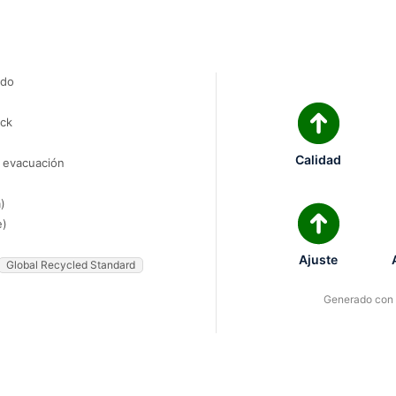
ado
ock
Calidad
e evacuación
)
e)
Ajuste
Global Recycled Standard
Generado con I