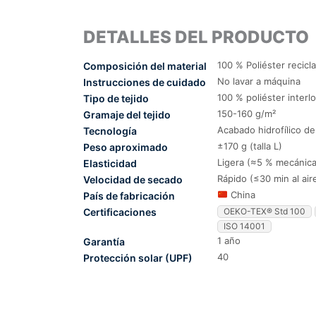
DETALLES DEL PRODUCTO
100 % Poliéster recicl
Composición del material
No lavar a máquina
Instrucciones de cuidado
100 % poliéster interl
Tipo de tejido
150-160 g/m²
Gramaje del tejido
Acabado hidrofílico d
Tecnología
±170 g (talla L)
Peso aproximado
Ligera (≈5 % mecánica
Elasticidad
Rápido (≤30 min al air
Velocidad de secado
China
País de fabricación
Certificaciones
OEKO-TEX® Std 100
ISO 14001
1 año
Garantía
40
Protección solar (UPF)