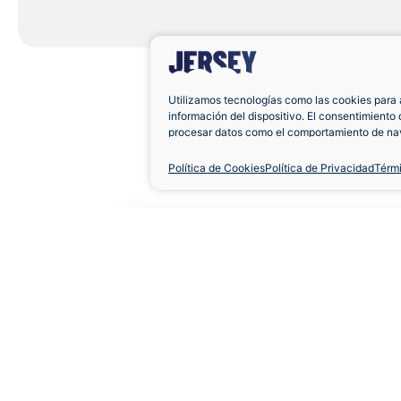
Utilizamos tecnologías como las cookies para 
información del dispositivo. El consentimiento 
procesar datos como el comportamiento de nav
únicas en este sitio. No consentir o retirar el 
negativamente a ciertas características y func
Política de Cookies
Política de Privacidad
Térm
Camiseta Racing de 
Visitante
Aficionado
Corta