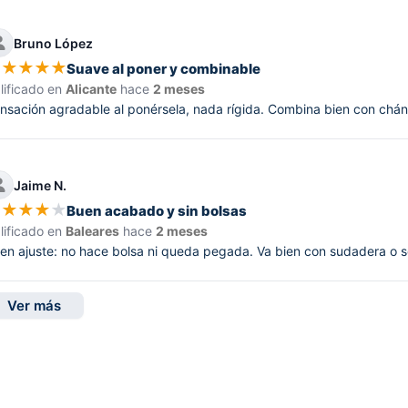
Bruno López
★
★
★
★
★
Suave al poner y combinable
lificado en
Alicante
hace
2 meses
nsación agradable al ponérsela, nada rígida. Combina bien con chá
Jaime N.
★
★
★
★
★
Buen acabado y sin bolsas
lificado en
Baleares
hace
2 meses
en ajuste: no hace bolsa ni queda pegada. Va bien con sudadera o s
Ver más