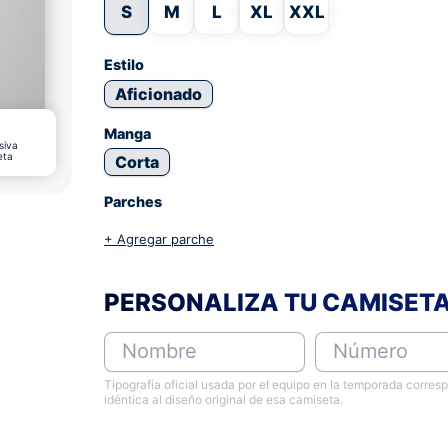
S
M
L
XL
XXL
Estilo
Aficionado
Manga
siva
eta
Corta
Parches
+ Agregar parche
PERSONALIZA TU CAMISET
Nombre
Número
Tipografía oficial usada por el equipo en la temporada corres
idéntica al diseño original de esa camiseta.