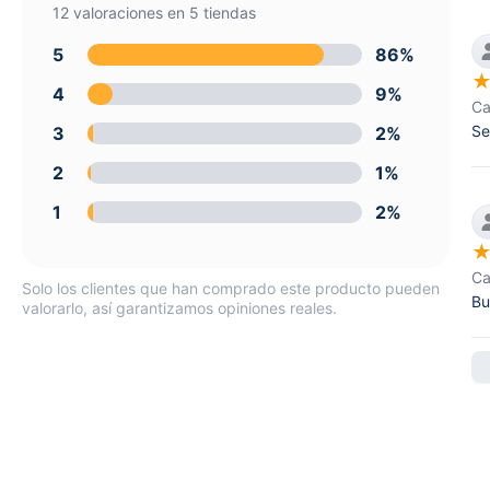
12 valoraciones en 5 tiendas
5
86%
4
9%
Ca
Se
3
2%
2
1%
1
2%
Ca
Solo los clientes que han comprado este producto pueden
Bu
valorarlo, así garantizamos opiniones reales.