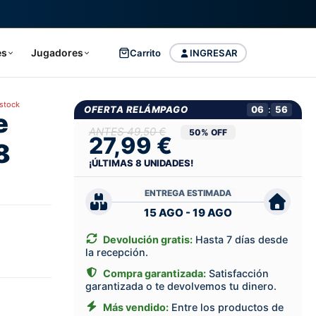
es
Jugadores
Carrito
INGRESAR
 stock
OFERTA RELÁMPAGO
06
:
55
e
49,50 €
50% OFF
27,99 €
8
¡ÚLTIMAS
8
UNIDADES!
ENTREGA ESTIMADA
15 AGO - 19 AGO
Devolución gratis:
Hasta 7 días desde
la recepción.
Compra garantizada:
Satisfacción
garantizada o te devolvemos tu dinero.
Más vendido:
Entre los productos de