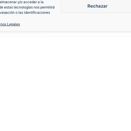
almacenar y/o acceder a la
Rechazar
de estas tecnologías nos permitirá
egación o las identificaciones
consentimiento, puede afectar
iones.
inos Legales
Santander 2008-09 Local
S
M
L
XL
Cambios y devoluciones
Fa
Contacto
Cam