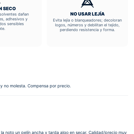
N SECO
NO USAR LEJÍA
; solventes dañan
res, adhesivos y
Evita lejía o blanqueadores; decoloran
dos sensibles
logos, números y debilitan el tejido,
te.
perdiendo resistencia y forma.
an y no molesta. Compensa por precio.
o la noto un pelín ancha y tarda algo en secar. Calidad/precio muy