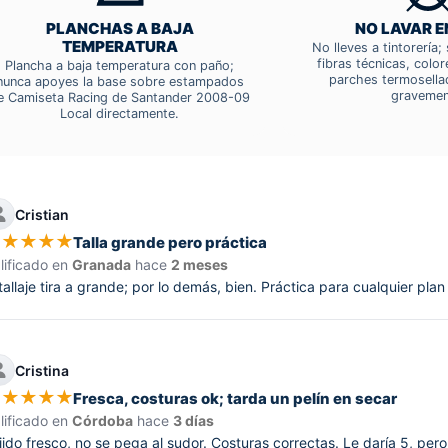
PLANCHAS A BAJA
NO LAVAR E
TEMPERATURA
No lleves a tintorería
fibras técnicas, colo
Plancha a baja temperatura con paño;
parches termosella
nunca apoyes la base sobre estampados
gravemen
e Camiseta Racing de Santander 2008-09
Local directamente.
Cristian
★
★
★
★
★
Talla grande pero práctica
lificado en
Granada
hace
2 meses
 tallaje tira a grande; por lo demás, bien. Práctica para cualquier pl
Cristina
★
★
★
★
★
Fresca, costuras ok; tarda un pelín en secar
lificado en
Córdoba
hace
3 días
jido fresco, no se pega al sudor. Costuras correctas. Le daría 5, per