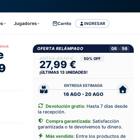
es
Jugadores
Carrito
INGRESAR
 stock
OFERTA RELÁMPAGO
06
:
55
e
49,50 €
50% OFF
27,99 €
9
¡ÚLTIMAS
13
UNIDADES!
ENTREGA ESTIMADA
16 AGO - 20 AGO
Devolución gratis:
Hasta 7 días desde
la recepción.
Compra garantizada:
Satisfacción
garantizada o te devolvemos tu dinero.
Más vendido:
Entre los productos de