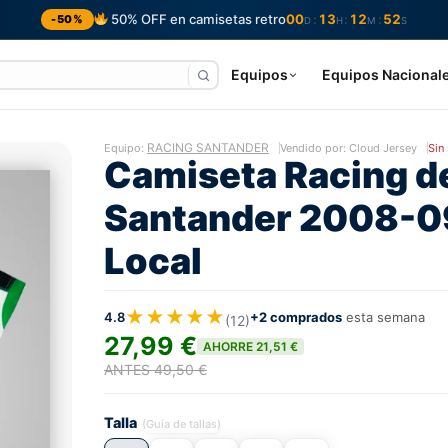
50% OFF en camisetas retro
00
13
12
51
:
:
:
-50%
D
H
M
S
Equipos
Equipos Nacional
RACING SANTANDER
Equipo:
Vendido por: Cloud Jersey
Sin
Camiseta Racing d
Santander 2008-0
Local
★★★★★
4.8
+2 comprados
esta semana
(12)
27,99 €
AHORRE 21,51 €
ANTES 49,50 €
Talla
(Guía de tallas)