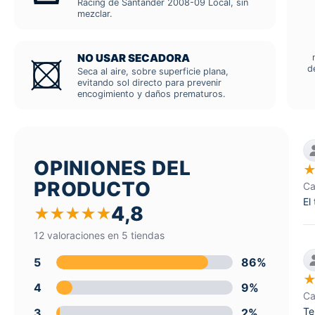
Racing de Santander 2008-09 Local, sin
mezclar.
NO USAR SECADORA
d
Seca al aire, sobre superficie plana,
evitando sol directo para prevenir
encogimiento y daños prematuros.
OPINIONES DEL
PRODUCTO
Ca
El
4,8
★
★
★
★
★
12 valoraciones en 5 tiendas
5
86%
4
9%
Ca
Te
3
2%