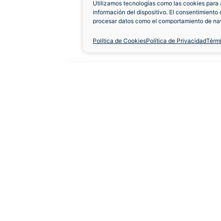
Utilizamos tecnologías como las cookies para 
información del dispositivo. El consentimiento 
procesar datos como el comportamiento de nav
únicas en este sitio. No consentir o retirar el 
negativamente a ciertas características y func
Política de Cookies
Política de Privacidad
Térm
Camiseta Racing de 