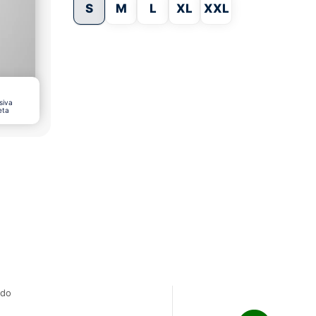
S
M
L
XL
XXL
siva
eta
ado