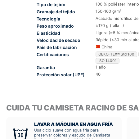
100 % poliéster interl
Tipo de tejido
150-160 g/m²
Gramaje del tejido
Acabado hidrofílico d
Tecnología
±170 g (talla L)
Peso aproximado
Ligera (≈5 % mecánica
Elasticidad
Rápido (≤30 min al air
Velocidad de secado
China
País de fabricación
Certificaciones
OEKO-TEX® Std 100
ISO 14001
1 año
Garantía
40
Protección solar (UPF)
CUIDA TU CAMISETA RACING DE 
LAVAR A MÁQUINA EN AGUA FRÍA
Usa ciclo suave con agua fría para
preservar colores y escudo de Camiseta