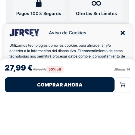
Pagos 100% Seguros
Ofertas Sin Límites
Aviso de Cookies
4,7
basado en 12+ reseñas
★★★★★
verificadas
Utilizamos tecnologías como las cookies para almacenar y/o
acceder a la información del dispositivo. El consentimiento de estas
tecnologías nos permitirá procesar datos como el comportamiento de
navegación o las identificaciones únicas en este sitio. No consentir o
27,99 €
retirar el consentimiento, puede afectar negativamente a ciertas
¿Tienes dudas con la talla o el envío?
49,50 €
50% off
Últimas
14
Rechazar
Aceptar
características y funciones.
Escríbenos por WhatsApp
COMPRAR AHORA
Política de Cookies
Política de Privacidad
Términos Legales