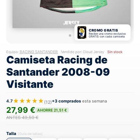
CROMO GRATIS
Recibe una cromo exclusiva
GRATIS con cada camiseta
RACING SANTANDER
Equipo:
Vendido por: Cloud Jersey
Sin stock
Camiseta Racing de
Santander 2008-09
Visitante
★★★★★
4.7
+3 comprados
esta semana
(12)
27,99 €
AHORRE 21,51 €
ANTES 49,50 €
Talla
(Guía de tallas)