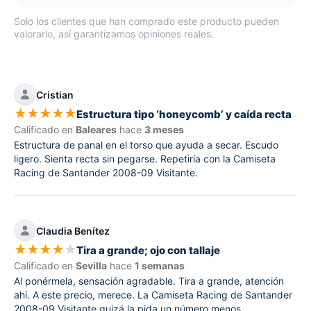
Solo los clientes que han comprado este producto pueden
valorarlo, así garantizamos opiniones reales.
Cristian
★
★
★
★
★
Estructura tipo ‘honeycomb’ y caída recta
Calificado en
Baleares
hace
3 meses
Estructura de panal en el torso que ayuda a secar. Escudo
ligero. Sienta recta sin pegarse. Repetiría con la Camiseta
Racing de Santander 2008-09 Visitante.
Claudia Benítez
★
★
★
★
★
Tira a grande; ojo con tallaje
Calificado en
Sevilla
hace
1 semanas
Al ponérmela, sensación agradable. Tira a grande, atención
ahí. A este precio, merece. La Camiseta Racing de Santander
2008-09 Visitante quizá la pida un número menos.