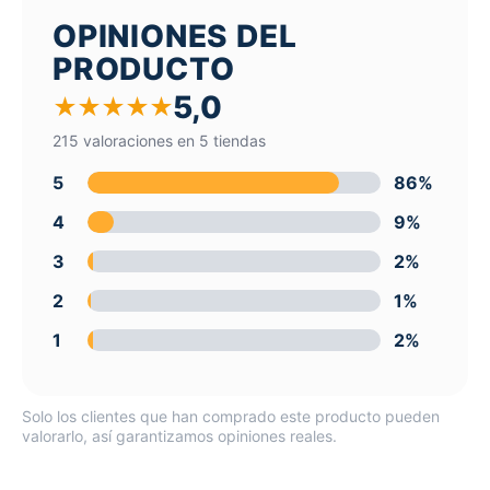
OPINIONES DEL
PRODUCTO
5,0
★
★
★
★
★
215 valoraciones en 5 tiendas
5
86%
4
9%
3
2%
2
1%
1
2%
Solo los clientes que han comprado este producto pueden
valorarlo, así garantizamos opiniones reales.