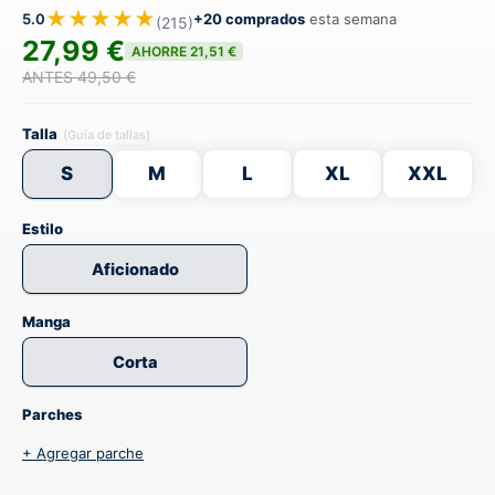
★★★★★
5.0
+20 comprados
esta semana
(215)
27,99 €
AHORRE 21,51 €
ANTES 49,50 €
Talla
(Guía de tallas)
S
M
L
XL
XXL
Estilo
Aficionado
Manga
Corta
Parches
+ Agregar parche