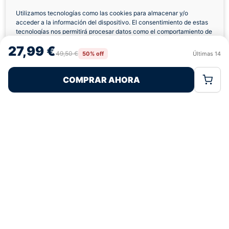
Envíos a Domicilio
Devolución 7 Días
Utilizamos tecnologías como las cookies para almacenar y/o
acceder a la información del dispositivo. El consentimiento de estas
tecnologías nos permitirá procesar datos como el comportamiento de
navegación o las identificaciones únicas en este sitio. No consentir o
27,99 €
retirar el consentimiento, puede afectar negativamente a ciertas
49,50 €
50% off
Últimas
14
Rechazar
Aceptar
características y funciones.
Pagos 100% Seguros
Ofertas Sin Límites
COMPRAR AHORA
Política de Cookies
Política de Privacidad
Términos Legales
5,0
basado en 215+ reseñas
★★★★★
verificadas
¿Tienes dudas con la talla o el envío?
Escríbenos por WhatsApp