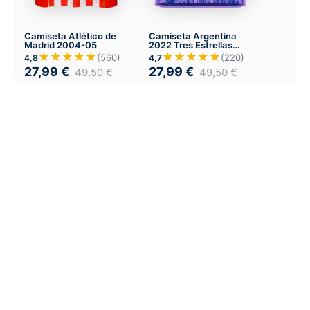
Camiseta Atlético de
Camiseta Argentina
Madrid 2004-05
2022 Tres Estrellas
Visitante
★★★★★
★★★★★
(560)
(220)
4,8
4,7
27,99
€
27,99
€
49,50
€
49,50
€