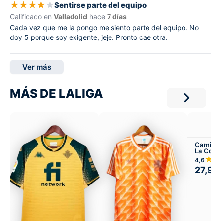
★
★
★
★
★
Sentirse parte del equipo
Calificado en
Valladolid
hace
7 días
Cada vez que me la pongo me siento parte del equipo. No
doy 5 porque soy exigente, jeje. Pronto cae otra.
Ver más
MÁS DE LALIGA
Camiset
La Coru
Local
★
4,6
27,99