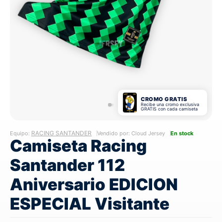
CROMO GRATIS
Recibe una cromo exclusiva
GRATIS con cada camiseta
RACING SANTANDER
Equipo:
Vendido por: Cloud Jersey
En stock
Camiseta Racing
Santander 112
Aniversario EDICION
ESPECIAL Visitante