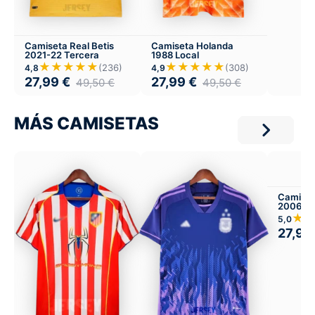
Camiseta Real Betis
Camiseta Holanda
2021-22 Tercera
1988 Local
★★★★★
★★★★★
(236)
(308)
4,8
4,9
27,99
€
27,99
€
49,50
€
49,50
€
MÁS CAMISETAS
Camiset
2006-07
★
5,0
27,99