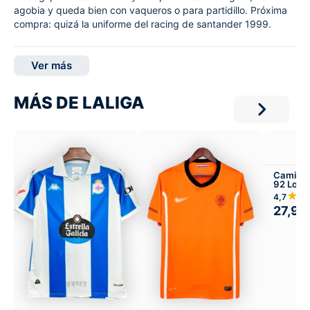
agobia y queda bien con vaqueros o para partidillo. Próxima
compra: quizá la uniforme del racing de santander 1999.
Ver más
MÁS DE LALIGA
Camiseta
92 Loca
★★
4,7
27,99