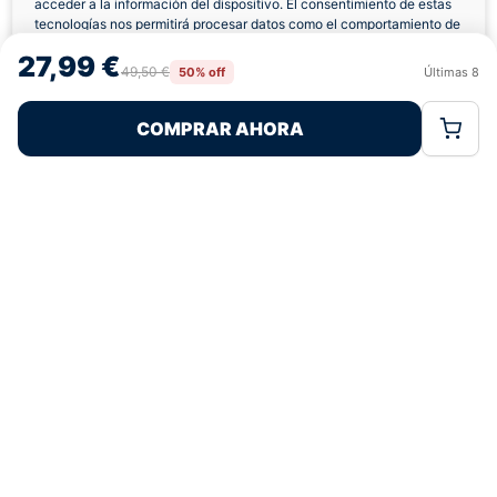
acceder a la información del dispositivo. El consentimiento de estas
tecnologías nos permitirá procesar datos como el comportamiento de
navegación o las identificaciones únicas en este sitio. No consentir o
27,99 €
retirar el consentimiento, puede afectar negativamente a ciertas
49,50 €
50% off
Últimas
8
Rechazar
Aceptar
características y funciones.
Pagos 100% Seguros
Ofertas Sin Límites
COMPRAR AHORA
Política de Cookies
Política de Privacidad
Términos Legales
4,8
basado en 206+ reseñas
★★★★★
verificadas
¿Tienes dudas con la talla o el envío?
Escríbenos por WhatsApp