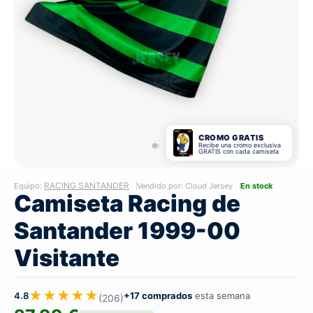
CROMO GRATIS
Recibe una cromo exclusiva
GRATIS con cada camiseta
RACING SANTANDER
Equipo:
Vendido por: Cloud Jersey
En stock
Camiseta Racing de
Santander 1999-00
Visitante
★★★★★
4.8
+17 comprados
esta semana
(206)