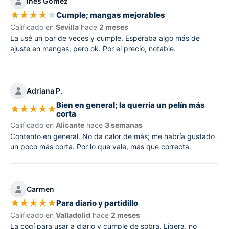
Inés Gómez
★
★
★
★
★
Cumple; mangas mejorables
Calificado en
Sevilla
hace
2 meses
La usé un par de veces y cumple. Esperaba algo más de
ajuste en mangas, pero ok. Por el precio, notable.
Adriana P.
Bien en general; la querría un pelín más
★
★
★
★
★
corta
Calificado en
Alicante
hace
3 semanas
Contento en general. No da calor de más; me habría gustado
un poco más corta. Por lo que vale, más que correcta.
Carmen
★
★
★
★
★
Para diario y partidillo
Calificado en
Valladolid
hace
2 meses
La cogí para usar a diario y cumple de sobra. Ligera, no