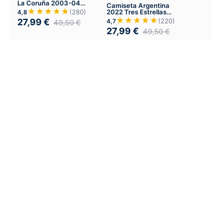
La Coruña 2003-04
Camiseta Argentina
Local
★★★★★
(280)
2022 Tres Estrellas
4,8
Visitante
★★★★★
27,99
€
(220)
4,7
49,50
€
27,99
€
49,50
€