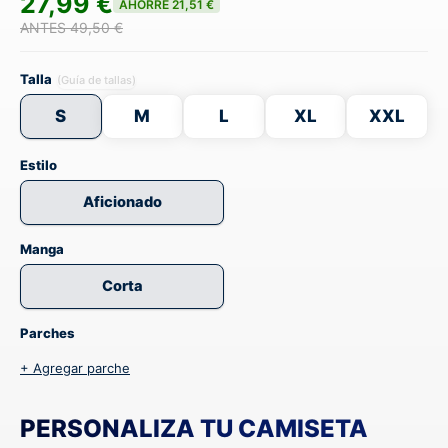
27,99 €
AHORRE 21,51 €
ANTES 49,50 €
Talla
(Guía de tallas)
S
M
L
XL
XXL
Estilo
Aficionado
Manga
Corta
Parches
+ Agregar parche
PERSONALIZA TU CAMISETA