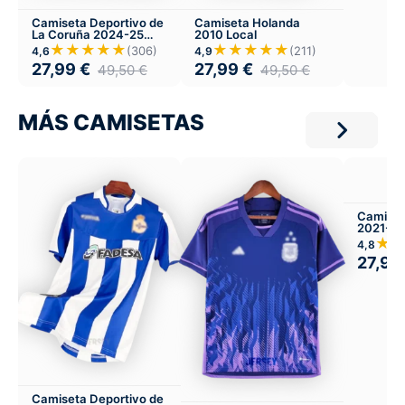
Camiseta Deportivo de
Camiseta Holanda
La Coruña 2024-25
2010 Local
Local
★★★★★
★★★★★
(306)
(211)
4,6
4,9
27,99
€
27,99
€
49,50
€
49,50
€
MÁS CAMISETAS
Camiset
2021-22
★
4,8
27,99
Camiseta Deportivo de