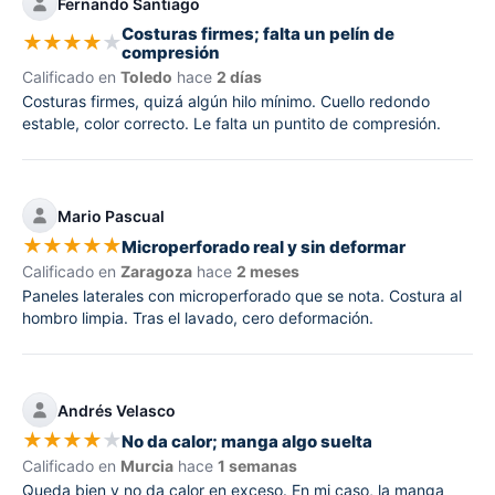
Fernando Santiago
Costuras firmes; falta un pelín de
★
★
★
★
★
compresión
Calificado en
Toledo
hace
2 días
Costuras firmes, quizá algún hilo mínimo. Cuello redondo
estable, color correcto. Le falta un puntito de compresión.
Mario Pascual
★
★
★
★
★
Microperforado real y sin deformar
Calificado en
Zaragoza
hace
2 meses
Paneles laterales con microperforado que se nota. Costura al
hombro limpia. Tras el lavado, cero deformación.
Andrés Velasco
★
★
★
★
★
No da calor; manga algo suelta
Calificado en
Murcia
hace
1 semanas
Queda bien y no da calor en exceso. En mi caso, la manga