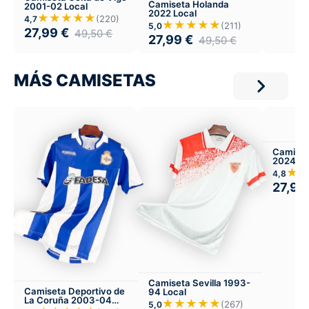
Camiseta Holanda
2001-02 Local
2022 Local
★★★★★
(220)
4,7
★★★★★
(211)
5,0
27,99
€
49,50
€
27,99
€
49,50
€
MÁS CAMISETAS
Camiset
2024-25
★
4,8
27,99
Camiseta Sevilla 1993-
Camiseta Deportivo de
94 Local
La Coruña 2003-04
★★★★★
(267)
5,0
Local