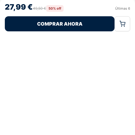
navegación o las identificaciones únicas en este sitio. No consentir o
27,99 €
retirar el consentimiento, puede afectar negativamente a ciertas
49,50 €
50% off
Últimas
6
Rechazar
Aceptar
características y funciones.
Pagos 100% Seguros
Ofertas Sin Límites
COMPRAR AHORA
Política de Cookies
Política de Privacidad
Términos Legales
4,8
basado en 162+ reseñas
★★★★★
verificadas
¿Tienes dudas con la talla o el envío?
Escríbenos por WhatsApp