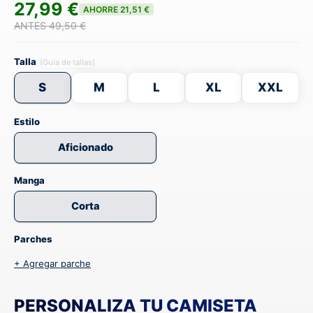
27,99 €
AHORRE 21,51 €
ANTES 49,50 €
Talla
(Guía de tallas)
S
M
L
XL
XXL
Estilo
Aficionado
Manga
Corta
Parches
+ Agregar parche
PERSONALIZA TU CAMISETA