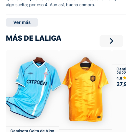
algo suelta; por eso 4. Aun así, buena compra.
Ver más
MÁS DE LALIGA
Camiset
2022-23
★
4,8
27,99
Camiseta Celta de Vigo