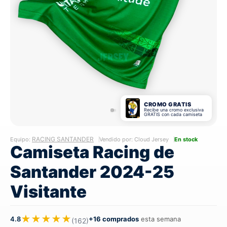
CROMO GRATIS
Recibe una cromo exclusiva
GRATIS con cada camiseta
RACING SANTANDER
Equipo:
Vendido por: Cloud Jersey
En stock
Camiseta Racing de
Santander 2024-25
Visitante
★★★★★
4.8
+16 comprados
esta semana
(162)