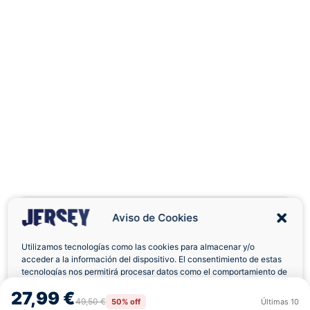
Aviso de Cookies
Utilizamos tecnologías como las cookies para almacenar y/o
acceder a la información del dispositivo. El consentimiento de estas
Envíos a Domicilio
Devolución 7 Días
tecnologías nos permitirá procesar datos como el comportamiento de
navegación o las identificaciones únicas en este sitio. No consentir o
27,99 €
retirar el consentimiento, puede afectar negativamente a ciertas
49,50 €
50% off
Últimas
10
Rechazar
Aceptar
características y funciones.