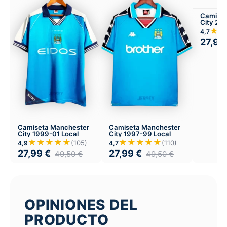
Camiset
City 20
★★
4,7
27,99
Camiseta Manchester
Camiseta Manchester
City 1999-01 Local
City 1997-99 Local
★★★★★
★★★★★
(105)
(110)
4,9
4,7
27,99
€
27,99
€
49,50
€
49,50
€
OPINIONES DEL
PRODUCTO