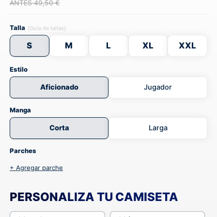
ANTES 49,50 €
Talla
(Guía de tallas)
S
M
L
XL
XXL
Estilo
Aficionado
Jugador
Manga
Corta
Larga
Parches
+ Agregar parche
PERSONALIZA TU CAMISETA