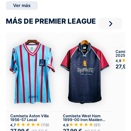
Ver más
MÁS DE PREMIER LEAGUE
Camiset
2025-26
★
4,8
27,99
Camiseta Aston Villa
Camiseta West Ham
1956-57 Local
1999-00 Iron Maiden
Local
★★★★★
★★★★★
(119)
(91)
4,7
4,9
27,99
€
27,99
€