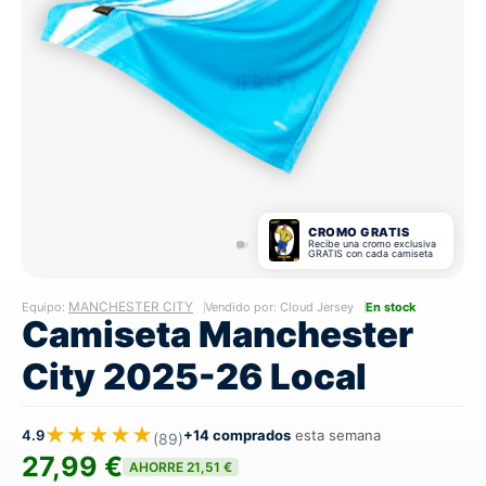
CROMO GRATIS
Recibe una cromo exclusiva
GRATIS con cada camiseta
MANCHESTER CITY
Equipo:
Vendido por: Cloud Jersey
En stock
Camiseta Manchester
City 2025-26 Local
★★★★★
4.9
+14 comprados
esta semana
(89)
27,99 €
AHORRE 21,51 €