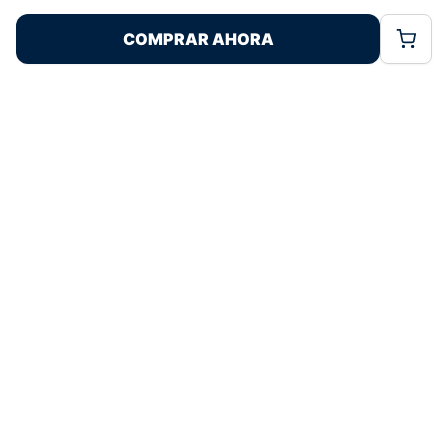
COMPRAR AHORA
Política de Cookies
Política de Privacidad
Términos Legales
Pagos 100% Seguros
Ofertas Sin Límites
4,9
basado en 89+ reseñas
★★★★★
verificadas
¿Tienes dudas con la talla o el envío?
Escríbenos por WhatsApp