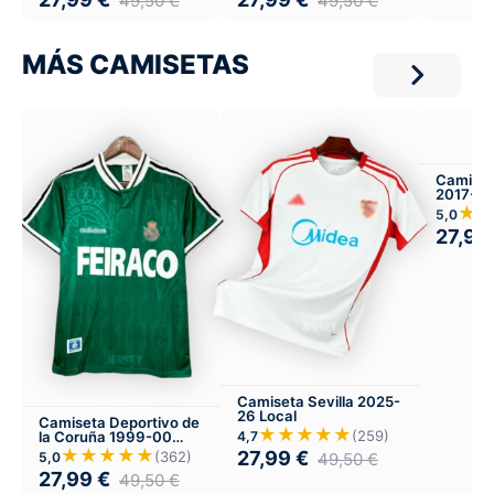
49,50
€
49,50
€
MÁS CAMISETAS
Camiset
2017-18
★
5,0
27,99
Camiseta Sevilla 2025-
26 Local
Camiseta Deportivo de
★★★★★
(259)
la Coruña 1999-00
4,7
visitante
★★★★★
27,99
€
(362)
5,0
49,50
€
27,99
€
49,50
€