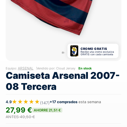
CROMO GRATIS
Recibe una cromo exclusiva
GRATIS con cada camiseta
ARSENAL
Equipo:
Vendido por: Cloud Jersey
En stock
Camiseta Arsenal 2007-
08 Tercera
★★★★★
4.9
+17 comprados
esta semana
(147)
27,99 €
AHORRE 21,51 €
ANTES 49,50 €