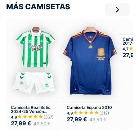
MÁS CAMISETAS
Camiset
2017-18
★★
4,7
27,99
Camiseta Real Betis
Camiseta España 2010
2024-25 Versión
★★★★★
(312)
4,9
Infantil Local
★★★★★
(367)
4,8
27,99
€
49,50
€
27,99
€
49,50
€