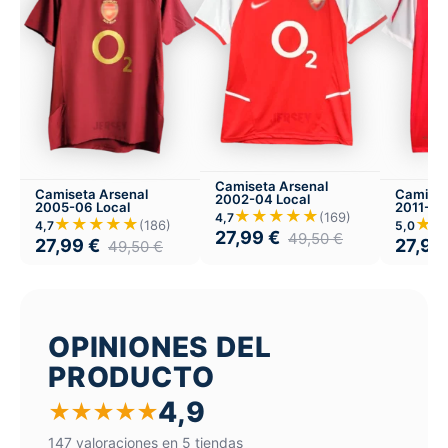
Camiseta Arsenal
Camiseta Arsenal
Camiset
2002-04 Local
2005-06 Local
2011-12 
★★★★★
(169)
4,7
★★★★★
★
(186)
4,7
5,0
27,99
€
49,50
€
27,99
€
27,99
49,50
€
OPINIONES DEL
PRODUCTO
4,9
★
★
★
★
★
147 valoraciones en 5 tiendas