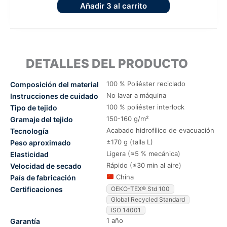
Añadir
3
al carrito
DETALLES DEL PRODUCTO
100 % Poliéster reciclado
Composición del material
No lavar a máquina
Instrucciones de cuidado
100 % poliéster interlock
Tipo de tejido
150-160 g/m²
Gramaje del tejido
Acabado hidrofílico de evacuación
Tecnología
±170 g (talla L)
Peso aproximado
Ligera (≈5 % mecánica)
Elasticidad
Rápido (≤30 min al aire)
Velocidad de secado
China
País de fabricación
Certificaciones
OEKO-TEX® Std 100
Global Recycled Standard
ISO 14001
1 año
Garantía