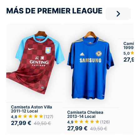
MÁS DE PREMIER LEAGUE
Camiset
1999-00
★
5,0
27,99
Camiseta Aston Villa
2011-12 Local
Camiseta Chelsea
★★★★★
2013-14 Local
(127)
4,8
★★★★★
(126)
4,9
27,99
€
49,50
€
27,99
€
49,50
€