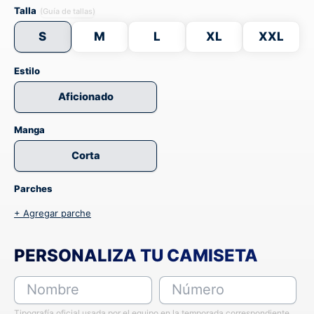
Talla
(Guía de tallas)
S
M
L
XL
XXL
Estilo
Aficionado
Manga
Corta
Parches
+ Agregar parche
PERSONALIZA TU CAMISETA
Nombre
Número
Tipografía oficial usada por el equipo en la temporada correspondiente,