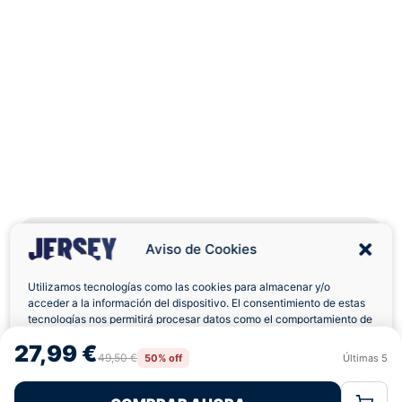
Aviso de Cookies
Utilizamos tecnologías como las cookies para almacenar y/o
Envíos a Domicilio
Devolución 7 Días
acceder a la información del dispositivo. El consentimiento de estas
tecnologías nos permitirá procesar datos como el comportamiento de
navegación o las identificaciones únicas en este sitio. No consentir o
27,99 €
retirar el consentimiento, puede afectar negativamente a ciertas
49,50 €
50% off
Últimas
5
Rechazar
Aceptar
características y funciones.