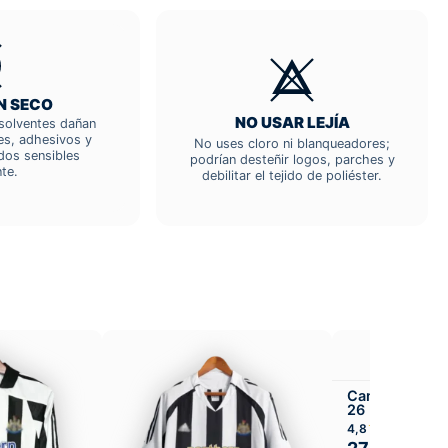
N SECO
NO USAR LEJÍA
; solventes dañan
res, adhesivos y
No uses cloro ni blanqueadores;
dos sensibles
podrían desteñir logos, parches y
te.
debilitar el tejido de poliéster.
Camiseta New
26 Local
★★★★
4,8