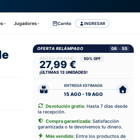
es
Jugadores
Carrito
INGRESAR
OFERTA RELÁMPAGO
06
:
54
le
49,50 €
50% OFF
27,99 €
¡ÚLTIMAS
13
UNIDADES!
ENTREGA ESTIMADA
15 AGO - 19 AGO
Devolución gratis:
Hasta 7 días desde
la recepción.
Compra garantizada:
Satisfacción
garantizada o te devolvemos tu dinero.
Más vendido:
Entre los productos de