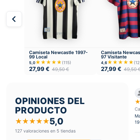
Camiseta Newcastle 1997-
Camiseta Newcas
99 Local
97 Visitante
★★★★★
★★★★★
(115)
(12
5,0
4,6
27,99
€
27,99
€
49,50
€
49,50
OPINIONES DEL
PRODUCTO
Ca
Ma
5,0
★
★
★
★
★
19
127 valoraciones en 5 tiendas