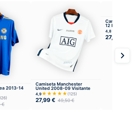
Camiseta Asto
12 Local
★★★★
4,8
27,99
€
49,
Camiseta Manchester
ea 2013-14
United 2008-09 Visitante
★★★★★
(125)
4,9
126)
27,99
€
49,50
€
0
€