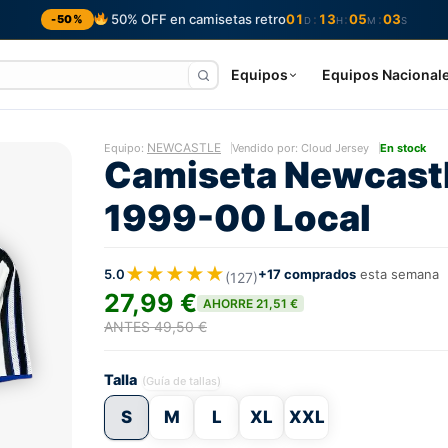
50% OFF en camisetas retro
01
13
05
01
:
:
:
-50%
D
H
M
S
Equipos
Equipos Nacional
NEWCASTLE
Equipo:
Vendido por: Cloud Jersey
En stock
Camiseta Newcast
1999-00 Local
★★★★★
5.0
+17 comprados
esta semana
(127)
27,99 €
AHORRE 21,51 €
ANTES 49,50 €
Talla
(Guía de tallas)
S
M
L
XL
XXL