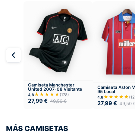
Camiseta Manchester
Camiseta Aston Vi
United 2007-08 Visitante
95 Local
★★★★★
(178)
4,8
★★★★★
(12
4,8
27,99
€
49,50
€
27,99
€
49,50
MÁS CAMISETAS