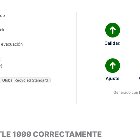
ado
ock
Calidad
e evacuación
)
e)
Ajuste
Global Recycled Standard
Generado con IA
TLE 1999 CORRECTAMENTE