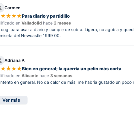
Carmen
★
★
★
★
★
Para diario y partidillo
lificado en
Valladolid
hace
2 meses
 cogí para usar a diario y cumple de sobra. Ligera, no agobia y qued
miseta del Newcastle 1999 00.
Adriana P.
★
★
★
★
★
Bien en general; la querría un pelín más corta
lificado en
Alicante
hace
3 semanas
ntento en general. No da calor de más; me habría gustado un poco m
Ver más