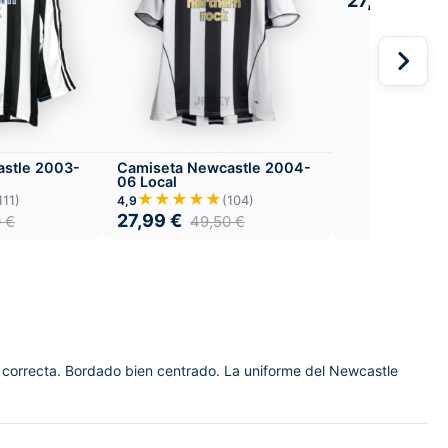
27,99
€
49,
stle 2003-
Camiseta Newcastle 2004-
06 Local
★★★★★
111)
(104)
4,9
27,99
€
0
€
49,50
€
 correcta. Bordado bien centrado. La uniforme del Newcastle