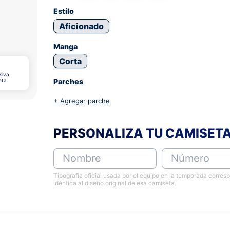
Estilo
Aficionado
Manga
Corta
siva
eta
Parches
+ Agregar parche
PERSONALIZA TU CAMISET
Nombre
Número
Tipografía oficial usada por el equipo en la temporada corres
idéntica al diseño original de esa camiseta.