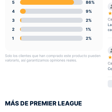
5
86%
4
9%
Ca
3
2%
La
2
1%
ca
1
2%
Solo los clientes que han comprado este producto pueden
valorarlo, así garantizamos opiniones reales.
Ca
Co
MÁS DE PREMIER LEAGUE