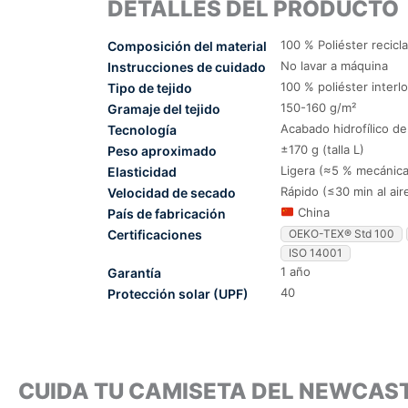
DETALLES DEL PRODUCTO
100 % Poliéster recicl
Composición del material
No lavar a máquina
Instrucciones de cuidado
100 % poliéster interl
Tipo de tejido
150-160 g/m²
Gramaje del tejido
Acabado hidrofílico d
Tecnología
±170 g (talla L)
Peso aproximado
Ligera (≈5 % mecánica
Elasticidad
Rápido (≤30 min al air
Velocidad de secado
China
País de fabricación
Certificaciones
OEKO-TEX® Std 100
ISO 14001
1 año
Garantía
40
Protección solar (UPF)
CUIDA TU CAMISETA DEL NEWCAS