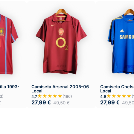
lla 1993-
Camiseta Arsenal 2005-06
Camiseta Chels
Local
Local
★★★★★
★★★★★
3)
(186)
(
4,7
4,9
27,99
€
27,99
€
€
49,50
€
49,5