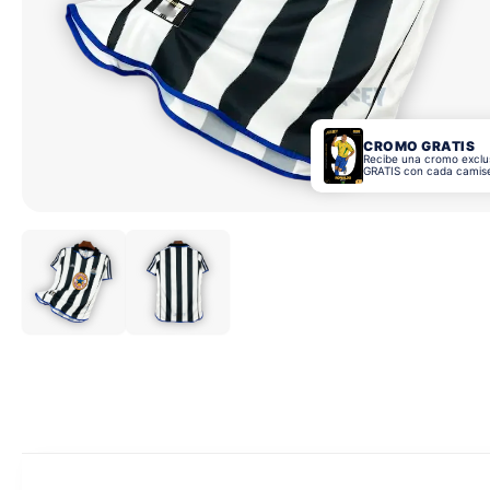
CROMO GRATIS
Recibe una cromo exclu
GRATIS con cada camis