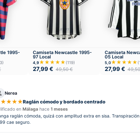
tle 1995-
Camiseta Newcastle 1995-
Camiseta Newca
97 Local
05 Local
★★★★★
★★★★★
3)
(119)
(
4,9
5,0
27,99
€
27,99
€
€
49,50
€
49,5
Nerea
★
★
★
★
★
Raglán cómodo y bordado centrado
lificado en
Málaga
hace
1 meses
nga raglán cómoda, quizá con amplitud extra en sisa. Transpiración
99 cae seguro.