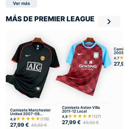
Ver más
MÁS DE PREMIER LEAGUE
Camiset
2005-06
★★
4,7
27,99
Camiseta Aston Villa
Camiseta Manchester
2011-12 Local
United 2007-08
★★★★★
(127)
4,8
Visitante
★★★★★
(178)
4,8
27,99
€
49,50
€
27,99
€
49,50
€