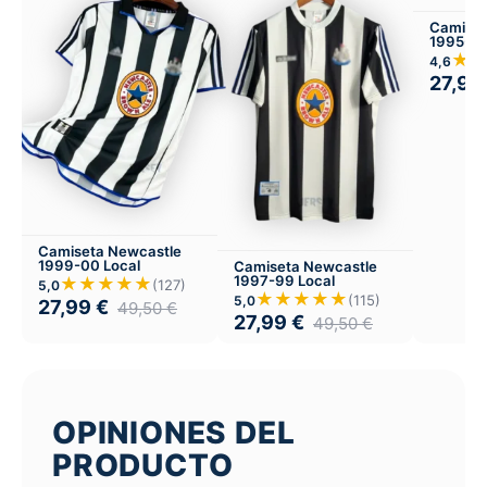
Camiset
1995-97
★
4,6
27,99
Camiseta Newcastle
1999-00 Local
Camiseta Newcastle
1997-99 Local
★★★★★
(127)
5,0
★★★★★
(115)
5,0
27,99
€
49,50
€
27,99
€
49,50
€
OPINIONES DEL
PRODUCTO