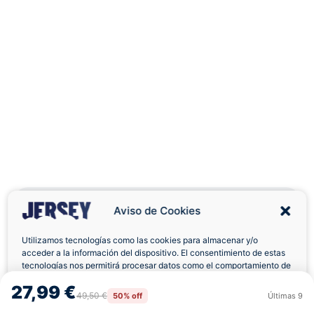
Aviso de Cookies
Utilizamos tecnologías como las cookies para almacenar y/o
acceder a la información del dispositivo. El consentimiento de estas
Envíos a Domicilio
Devolución 7 Días
tecnologías nos permitirá procesar datos como el comportamiento de
navegación o las identificaciones únicas en este sitio. No consentir o
27,99 €
retirar el consentimiento, puede afectar negativamente a ciertas
49,50 €
50% off
Últimas
9
Rechazar
Aceptar
características y funciones.