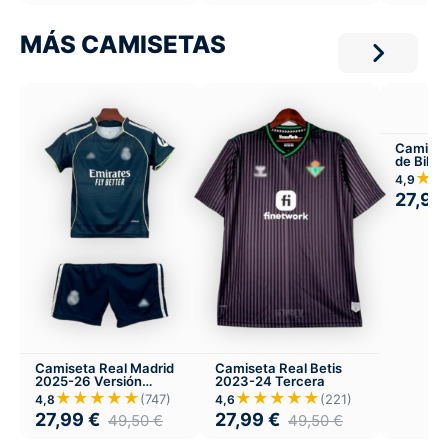
MÁS CAMISETAS
Camiset
de Bilb
Versión 
★
4,9
27,99
Camiseta Real Madrid
Camiseta Real Betis
2025-26 Versión
2023-24 Tercera
Infantil Visitante
★★★★★
★★★★★
(747)
(221)
4,8
4,6
27,99
€
27,99
€
49,50
€
49,50
€