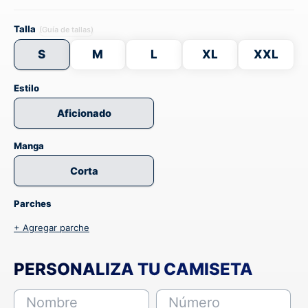
Talla
(Guía de tallas)
S
M
L
XL
XXL
Estilo
Aficionado
Manga
Corta
Parches
+ Agregar parche
PERSONALIZA TU CAMISETA
Nombre
Número