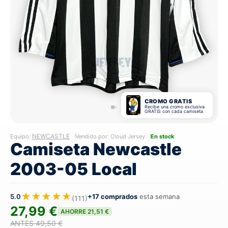
CROMO GRATIS
Recibe una cromo exclusiva
GRATIS con cada camiseta
NEWCASTLE
Equipo:
Vendido por: Cloud Jersey
En stock
Camiseta Newcastle
2003-05 Local
★★★★★
5.0
+17 comprados
esta semana
(111)
27,99 €
AHORRE 21,51 €
ANTES 49,50 €