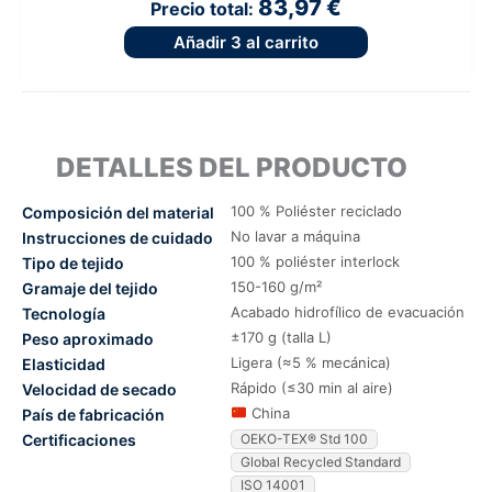
83,97 €
Precio total:
Añadir
3
al carrito
DETALLES DEL PRODUCTO
100 % Poliéster reciclado
Composición del material
No lavar a máquina
Instrucciones de cuidado
100 % poliéster interlock
Tipo de tejido
150-160 g/m²
Gramaje del tejido
Acabado hidrofílico de evacuación
Tecnología
±170 g (talla L)
Peso aproximado
Ligera (≈5 % mecánica)
Elasticidad
Rápido (≤30 min al aire)
Velocidad de secado
China
País de fabricación
Certificaciones
OEKO-TEX® Std 100
Global Recycled Standard
ISO 14001