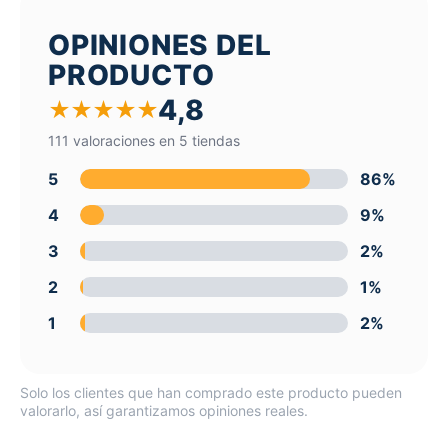
OPINIONES DEL
PRODUCTO
4,8
★
★
★
★
★
111 valoraciones en 5 tiendas
5
86%
4
9%
3
2%
2
1%
1
2%
Solo los clientes que han comprado este producto pueden
valorarlo, así garantizamos opiniones reales.