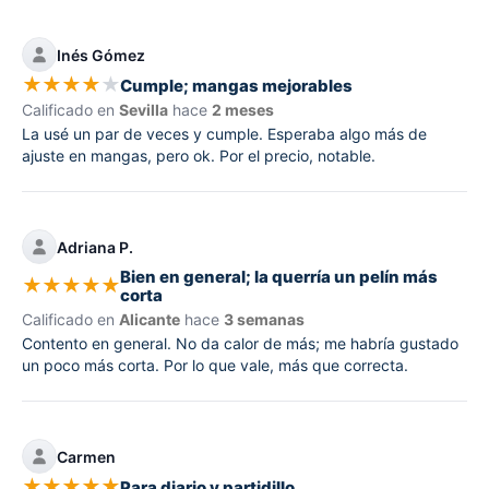
Inés Gómez
★
★
★
★
★
Cumple; mangas mejorables
Calificado en
Sevilla
hace
2 meses
La usé un par de veces y cumple. Esperaba algo más de
ajuste en mangas, pero ok. Por el precio, notable.
Adriana P.
Bien en general; la querría un pelín más
★
★
★
★
★
corta
Calificado en
Alicante
hace
3 semanas
Contento en general. No da calor de más; me habría gustado
un poco más corta. Por lo que vale, más que correcta.
Carmen
★
★
★
★
★
Para diario y partidillo