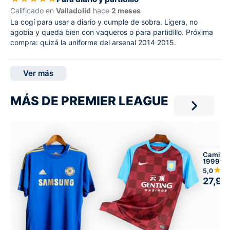
Calificado en
Valladolid
hace
2 meses
La cogí para usar a diario y cumple de sobra. Ligera, no
agobia y queda bien con vaqueros o para partidillo. Próxima
compra: quizá la uniforme del arsenal 2014 2015.
Ver más
MÁS DE PREMIER LEAGUE
Camiset
1999-00
★
5,0
27,99