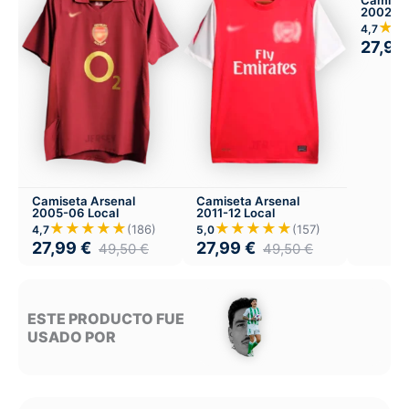
Camiset
2002-04
★★
4,7
27,99
Camiseta Arsenal
Camiseta Arsenal
2005-06 Local
2011-12 Local
★★★★★
★★★★★
(186)
(157)
4,7
5,0
27,99
€
27,99
€
49,50
€
49,50
€
ESTE PRODUCTO FUE
USADO POR