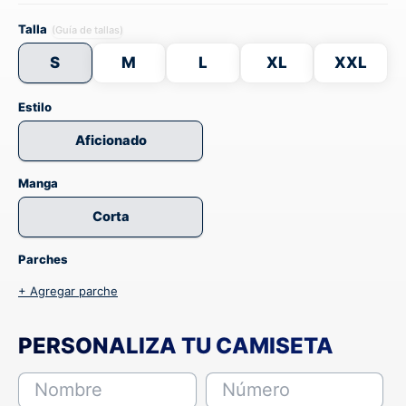
Talla
(Guía de tallas)
S
M
L
XL
XXL
Estilo
Aficionado
Manga
Corta
Parches
+ Agregar parche
PERSONALIZA TU CAMISETA
Nombre
Número