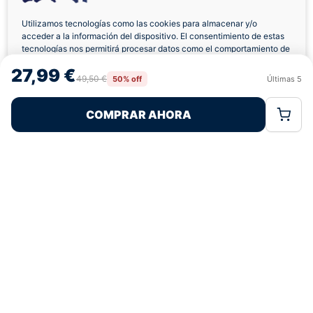
Utilizamos tecnologías como las cookies para almacenar y/o
acceder a la información del dispositivo. El consentimiento de estas
Envíos a Domicilio
Devolución 7 Días
tecnologías nos permitirá procesar datos como el comportamiento de
navegación o las identificaciones únicas en este sitio. No consentir o
27,99 €
retirar el consentimiento, puede afectar negativamente a ciertas
49,50 €
50% off
Últimas
5
Rechazar
Aceptar
características y funciones.
COMPRAR AHORA
Política de Cookies
Política de Privacidad
Términos Legales
Pagos 100% Seguros
Ofertas Sin Límites
4,8
basado en 111+ reseñas
★★★★★
verificadas
¿Tienes dudas con la talla o el envío?
Escríbenos por WhatsApp