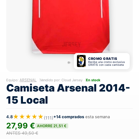
CROMO GRATIS
Recibe una cromo exclusiva
GRATIS con cada camiseta
ARSENAL
Equipo:
Vendido por: Cloud Jersey
En stock
Camiseta Arsenal 2014-
15 Local
★★★★★
4.8
+14 comprados
esta semana
(111)
27,99 €
AHORRE 21,51 €
ANTES 49,50 €