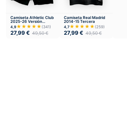
Camiseta Athletic Club
Camiseta Real Madrid
2025-26 Versión
2014-15 Tercera
Infantil Local
★★★★★
★★★★★
(341)
(259)
4,9
4,7
27,99
€
27,99
€
49,50
€
49,50
€