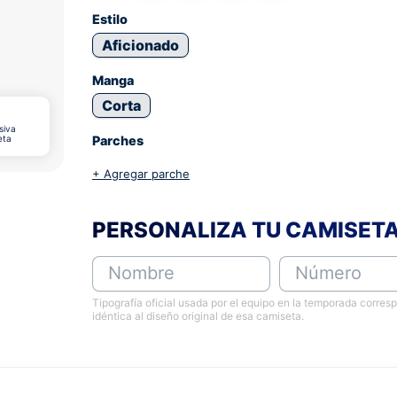
Estilo
Aficionado
Manga
Corta
siva
eta
Parches
+ Agregar parche
PERSONALIZA TU CAMISET
Nombre
Número
Tipografía oficial usada por el equipo en la temporada corres
idéntica al diseño original de esa camiseta.