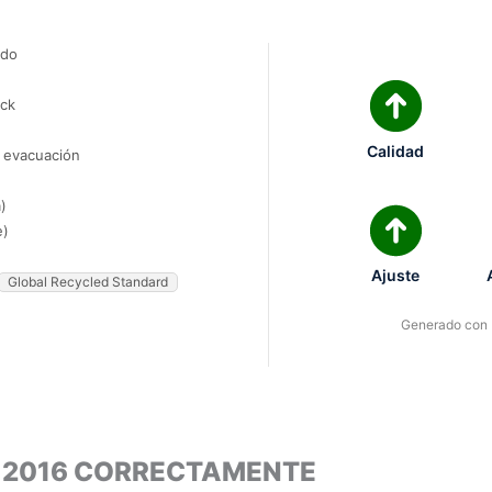
ado
ock
Calidad
e evacuación
)
e)
Ajuste
Global Recycled Standard
Generado con I
L 2016 CORRECTAMENTE