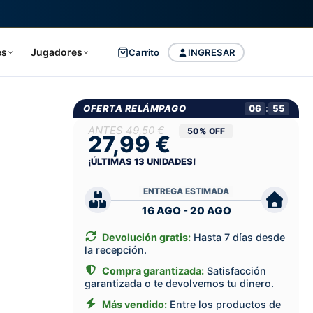
es
Jugadores
Carrito
INGRESAR
OFERTA RELÁMPAGO
06
:
54
49,50 €
50% OFF
27,99 €
¡ÚLTIMAS
13
UNIDADES!
ENTREGA ESTIMADA
16 AGO - 20 AGO
Devolución gratis:
Hasta 7 días desde
la recepción.
Compra garantizada:
Satisfacción
garantizada o te devolvemos tu dinero.
Más vendido:
Entre los productos de