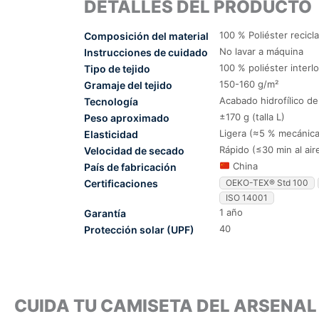
DETALLES DEL PRODUCTO
100 % Poliéster recicl
Composición del material
No lavar a máquina
Instrucciones de cuidado
100 % poliéster interl
Tipo de tejido
150-160 g/m²
Gramaje del tejido
Acabado hidrofílico d
Tecnología
±170 g (talla L)
Peso aproximado
Ligera (≈5 % mecánica
Elasticidad
Rápido (≤30 min al air
Velocidad de secado
China
País de fabricación
Certificaciones
OEKO-TEX® Std 100
ISO 14001
1 año
Garantía
40
Protección solar (UPF)
CUIDA TU CAMISETA DEL ARSENA