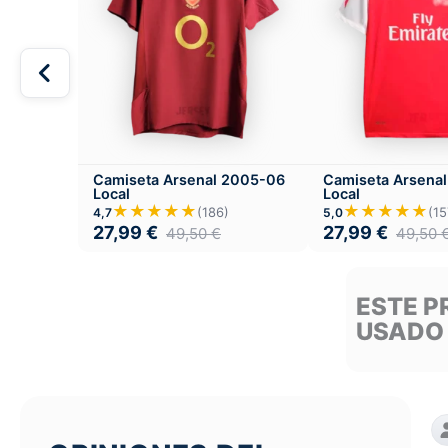
Camiseta Arsenal 2005-06
Camiseta Arsenal
Local
Local
★★★★★
★★★★★
(186)
(15
4,7
5,0
27,99
€
27,99
€
49,50
€
49,50
ESTE P
USADO