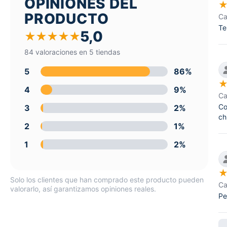
OPINIONES DEL
PRODUCTO
Ca
Te
5,0
★
★
★
★
★
84 valoraciones en 5 tiendas
5
86%
4
9%
Ca
Co
3
2%
ch
2
1%
1
2%
Solo los clientes que han comprado este producto pueden
Ca
valorarlo, así garantizamos opiniones reales.
Pe