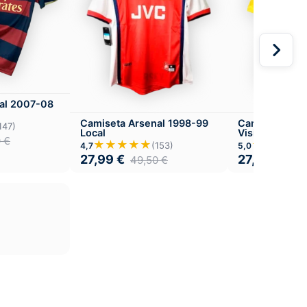
al 2007-08
Camiseta Arsenal 1998-99
Camiseta Ars
147)
Local
Visitante
0
€
★★★★★
★★★★
(153)
4,7
5,0
27,99
€
27,99
€
49,50
€
49,