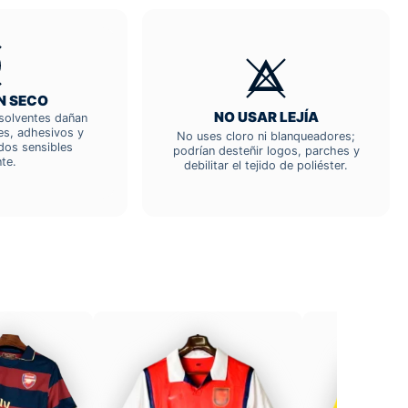
N SECO
NO USAR LEJÍA
; solventes dañan
res, adhesivos y
No uses cloro ni blanqueadores;
dos sensibles
podrían desteñir logos, parches y
te.
debilitar el tejido de poliéster.