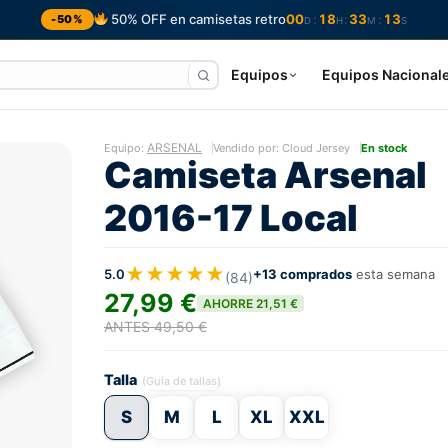
50% OFF en camisetas retro
00
18
33
12
:
:
:
-50%
D
H
M
S
Equipos
Equipos Nacional
ARSENAL
Equipo:
Vendido por: Cloud Jersey
En stock
Camiseta Arsenal
2016-17 Local
★★★★★
5.0
+13 comprados
esta semana
(84)
27,99 €
AHORRE 21,51 €
ANTES 49,50 €
Talla
(Guía de tallas)
S
M
L
XL
XXL