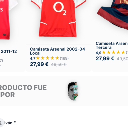
Camiseta Arsen
Tercera
Camiseta Arsenal 2002-04
 2011-12
★★★★★
(
Local
4,9
★★★★★
27,99
€
(169)
49,5
4,7
7)
27,99
€
49,50
€
€
RODUCTO FUE
 POR
Iván E.