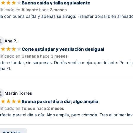
★
★
★
★
★
Buena caída y talla equivalente
lificado en
Alicante
hace
3 meses
la con buena caída y apenas se arruga. Transfer dorsal bien alineado.
Ana P.
★
★
★
★
★
Corte estándar y ventilación desigual
lificado en
Granada
hace
3 meses
rte estándar, sin sorpresas. Detrás ventila mejor que delante. Por el p
ina -1.
Martín Torres
★
★
★
★
★
Buena para el día a día; algo amplia
lificado en
Toledo
hace
2 meses
rfecta para el día a día. Algo amplia, pero cómoda. Tras el primer l
Ver más