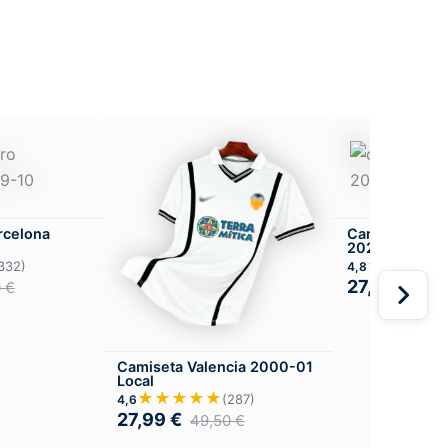
rcelona
Camiseta Athl
2025-26 Loca
★★★★
332)
4,8
27,99
€
0
€
49,
Camiseta Valencia 2000-01
Local
★★★★★
(287)
4,6
27,99
€
49,50
€