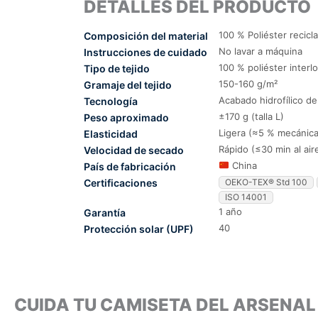
DETALLES DEL PRODUCTO
100 % Poliéster recicl
Composición del material
No lavar a máquina
Instrucciones de cuidado
100 % poliéster interl
Tipo de tejido
150-160 g/m²
Gramaje del tejido
Acabado hidrofílico d
Tecnología
±170 g (talla L)
Peso aproximado
Ligera (≈5 % mecánica
Elasticidad
Rápido (≤30 min al air
Velocidad de secado
China
País de fabricación
Certificaciones
OEKO-TEX® Std 100
ISO 14001
1 año
Garantía
40
Protección solar (UPF)
CUIDA TU CAMISETA DEL ARSENA