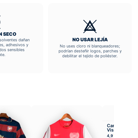
N SECO
NO USAR LEJÍA
; solventes dañan
res, adhesivos y
No uses cloro ni blanqueadores;
dos sensibles
podrían desteñir logos, parches y
te.
debilitar el tejido de poliéster.
Camiseta Ars
Visitante
★★★★
4,9