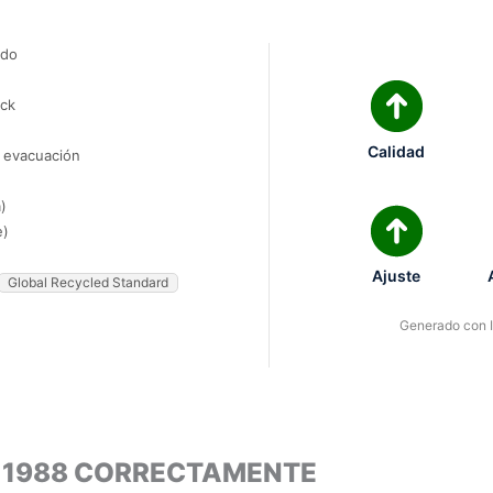
ado
ock
Calidad
e evacuación
)
e)
Ajuste
Global Recycled Standard
Generado con IA
L 1988 CORRECTAMENTE