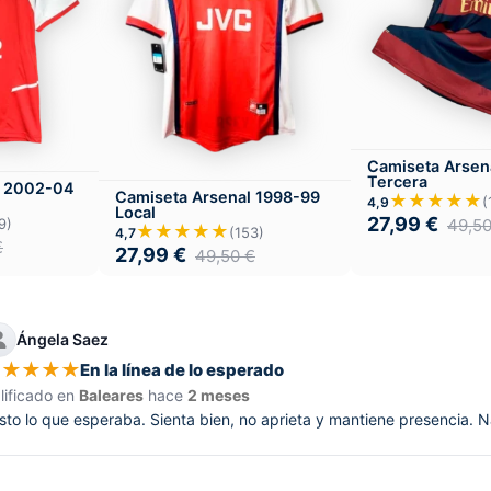
Camiseta Arsen
Tercera
l 2002-04
Camiseta Arsenal 1998-99
★★★★★
(
4,9
Local
27,99
€
9)
49,5
★★★★★
(153)
4,7
€
27,99
€
49,50
€
Ángela Saez
★
★
★
★
★
En la línea de lo esperado
lificado en
Baleares
hace
2 meses
sto lo que esperaba. Sienta bien, no aprieta y mantiene presencia.