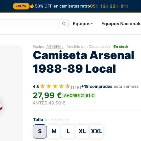
50% OFF en camisetas retro
05
12
22
00
:
:
:
-50%
D
H
M
S
Equipos
Equipos Nacional
ARSENAL
Equipo:
Vendido por: Cloud Jersey
En stock
Camiseta Arsenal
1988-89 Local
★★★★★
4.6
+18 comprados
esta semana
(118)
27,99 €
AHORRE 21,51 €
ANTES 49,50 €
Talla
(Guía de tallas)
S
M
L
XL
XXL