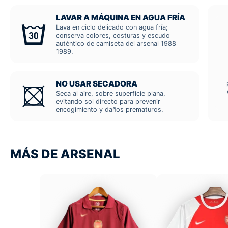
LAVAR A MÁQUINA EN AGUA FRÍA
Lava en ciclo delicado con agua fría;
conserva colores, costuras y escudo
auténtico de camiseta del arsenal 1988
1989.
NO USAR SECADORA
Seca al aire, sobre superficie plana,
evitando sol directo para prevenir
encogimiento y daños prematuros.
MÁS DE ARSENAL