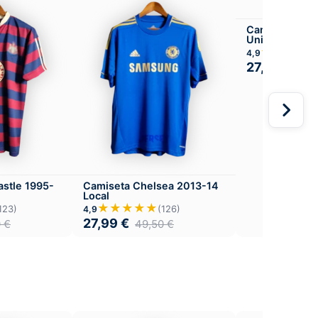
Camiseta Man
United 2008-0
★★★★
4,9
27,99
€
49,
stle 1995-
Camiseta Chelsea 2013-14
Local
★★★★★
123)
(126)
4,9
27,99
€
0
€
49,50
€