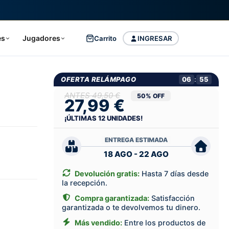
es
Jugadores
Carrito
INGRESAR
OFERTA RELÁMPAGO
06
:
54
49,50 €
50% OFF
27,99 €
¡ÚLTIMAS
12
UNIDADES!
ENTREGA ESTIMADA
18 AGO - 22 AGO
Devolución gratis:
Hasta 7 días desde
la recepción.
Compra garantizada:
Satisfacción
garantizada o te devolvemos tu dinero.
Más vendido:
Entre los productos de