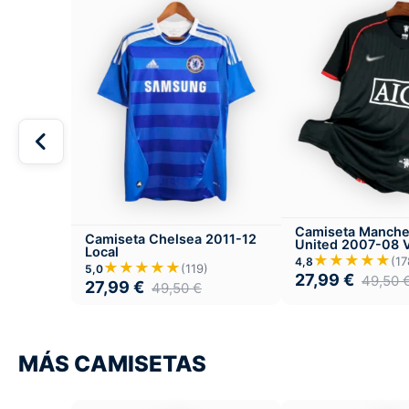
Camiseta Manche
Camiseta Chelsea 2011-12
United 2007-08 V
Local
★★★★★
(17
4,8
★★★★★
(119)
5,0
27,99
€
49,50
27,99
€
49,50
€
MÁS CAMISETAS