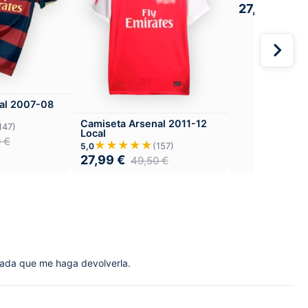
27,99
€
49,
al 2007-08
Camiseta Arsenal 2011-12
147)
Local
0
€
★★★★★
(157)
5,0
27,99
€
49,50
€
 Nada que me haga devolverla.