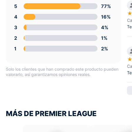
5
77%
4
16%
Ca
Te
3
4%
2
1%
1
2%
Ca
Solo los clientes que han comprado este producto pueden
Te
valorarlo, así garantizamos opiniones reales.
MÁS DE PREMIER LEAGUE