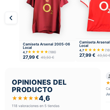
Camiseta Arsena
Camiseta Arsenal 2005-06
Local
Local
★★★★★
(16
4,7
★★★★★
(186)
4,7
27,99
€
49,50
27,99
€
49,50
€
OPINIONES DEL
PRODUCTO
Ca
Ju
4,6
★
★
★
★
★
118 valoraciones en 5 tiendas