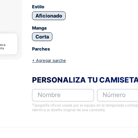
Estilo
Aficionado
Manga
Corta
siva
eta
Parches
+ Agregar parche
PERSONALIZA TU CAMISET
Nombre
Número
Tipografía oficial usada por el equipo en la temporada corres
idéntica al diseño original de esa camiseta.