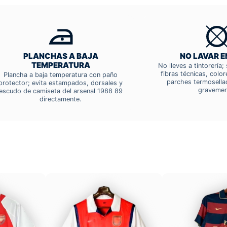
PLANCHAS A BAJA
NO LAVAR E
TEMPERATURA
No lleves a tintorería
fibras técnicas, colo
Plancha a baja temperatura con paño
parches termosella
protector; evita estampados, dorsales y
gravemen
escudo de camiseta del arsenal 1988 89
directamente.