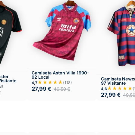
Camiseta Aston Villa 1990-
ster
92 Local
Camiseta Newca
isitante
★★★★★
(118)
4,7
97 Visitante
8)
★★★★★
27,99
€
49,50
€
(
4,6
€
27,99
€
49,5