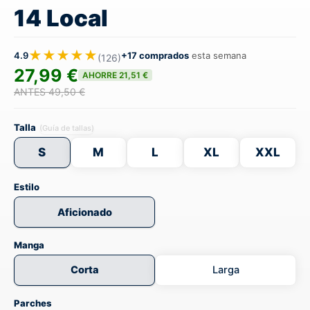
14 Local
★★★★★
4.9
+17 comprados
esta semana
(126)
27,99 €
AHORRE 21,51 €
ANTES 49,50 €
Talla
(Guía de tallas)
S
M
L
XL
XXL
Estilo
Aficionado
Manga
Corta
Larga
Parches