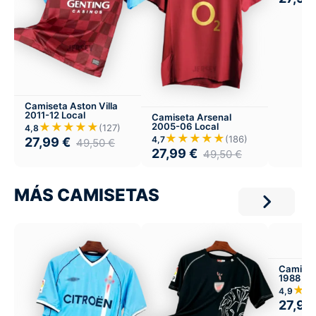
Camiseta Aston Villa
2011-12 Local
Camiseta Arsenal
★★★★★
2005-06 Local
(127)
4,8
★★★★★
(186)
4,7
27,99
€
49,50
€
27,99
€
49,50
€
MÁS CAMISETAS
Camiset
1988 Lo
★
4,9
27,99