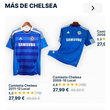
MÁS DE CHELSEA
Camiset
2008-09
★
5,0
27,99
Camiseta Chelsea
2009-10 Local
★★★★★
(106)
4,8
Camiseta Chelsea
2011-12 Local
27,99
€
49,50
€
★★★★★
(119)
5,0
27,99
€
49,50
€