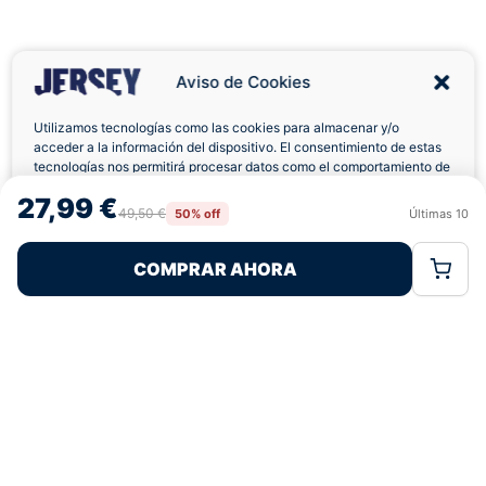
Aviso de Cookies
Utilizamos tecnologías como las cookies para almacenar y/o
acceder a la información del dispositivo. El consentimiento de estas
tecnologías nos permitirá procesar datos como el comportamiento de
Envíos a Domicilio
Devolución 7 Días
navegación o las identificaciones únicas en este sitio. No consentir o
27,99 €
retirar el consentimiento, puede afectar negativamente a ciertas
49,50 €
50% off
Últimas
10
Rechazar
Aceptar
características y funciones.
COMPRAR AHORA
Política de Cookies
Política de Privacidad
Términos Legales
Pagos 100% Seguros
Ofertas Sin Límites
4,9
basado en 126+ reseñas
★★★★★
verificadas