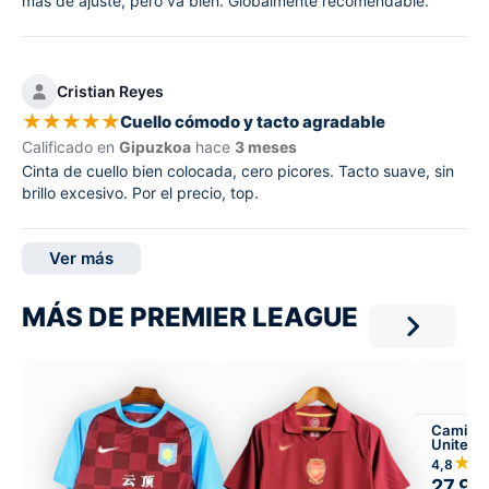
más de ajuste, pero va bien. Globalmente recomendable.
Cristian Reyes
★
★
★
★
★
Cuello cómodo y tacto agradable
Calificado en
Gipuzkoa
hace
3 meses
Cinta de cuello bien colocada, cero picores. Tacto suave, sin
brillo excesivo. Por el precio, top.
Ver más
MÁS DE PREMIER LEAGUE
Camiset
United 
Visitant
★
4,8
27,99