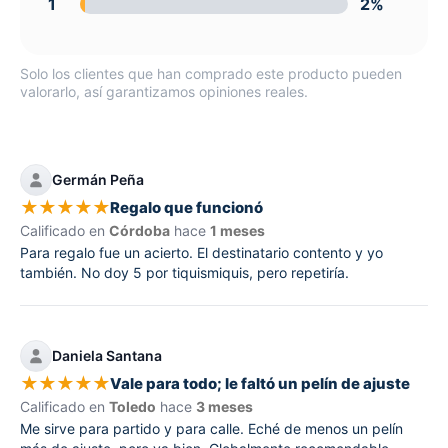
1
2%
Solo los clientes que han comprado este producto pueden
valorarlo, así garantizamos opiniones reales.
Germán Peña
★
★
★
★
★
Regalo que funcionó
Calificado en
Córdoba
hace
1 meses
Para regalo fue un acierto. El destinatario contento y yo
también. No doy 5 por tiquismiquis, pero repetiría.
Daniela Santana
★
★
★
★
★
Vale para todo; le faltó un pelín de ajuste
Calificado en
Toledo
hace
3 meses
Me sirve para partido y para calle. Eché de menos un pelín