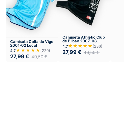
Camiseta Athletic Club
de Bilbao 2007-08
Camiseta Celta de Vigo
Visitante
★★★★★
2001-02 Local
(236)
4,7
★★★★★
(220)
4,7
27,99
€
49,50
€
27,99
€
49,50
€