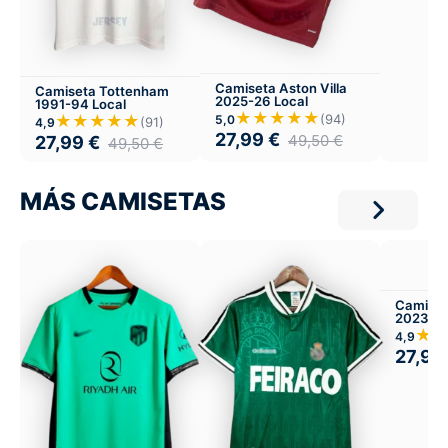
Camiseta Aston Villa
Camiseta Tottenham
2025-26 Local
1991-94 Local
★★★★★
(94)
★★★★★
5,0
(91)
4,9
27,99
€
49,50
€
27,99
€
49,50
€
MÁS CAMISETAS
Camiset
2023-24
Infantil 
★
4,9
27,99