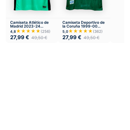
Camiseta Atlético de
Camiseta Deportivo de
Madrid 2023-24
la Coruña 1999-00
Tercera
visitante
★★★★★
★★★★★
(256)
(362)
4,8
5,0
27,99
€
27,99
€
49,50
€
49,50
€