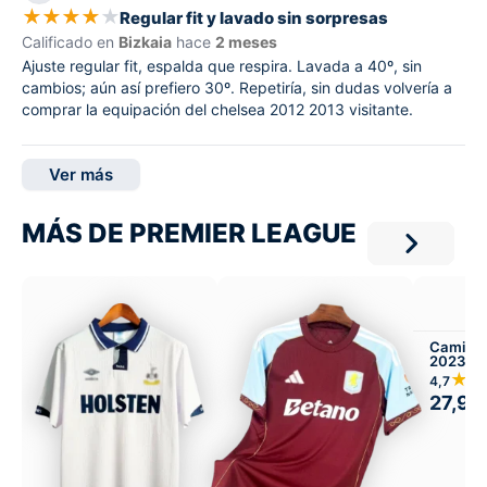
★
★
★
★
★
Regular fit y lavado sin sorpresas
Calificado en
Bizkaia
hace
2 meses
Ajuste regular fit, espalda que respira. Lavada a 40º, sin
cambios; aún así prefiero 30º. Repetiría, sin dudas volvería a
comprar la equipación del chelsea 2012 2013 visitante.
Ver más
MÁS DE PREMIER LEAGUE
Camiset
2023-24
★★
4,7
27,99