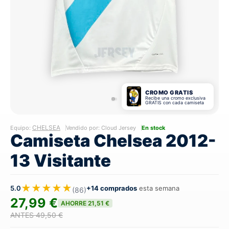
CROMO GRATIS
Recibe una cromo exclusiva
GRATIS con cada camiseta
CHELSEA
Equipo:
Vendido por: Cloud Jersey
En stock
Camiseta Chelsea 2012-
13 Visitante
★★★★★
5.0
+14 comprados
esta semana
(86)
27,99 €
AHORRE 21,51 €
ANTES 49,50 €