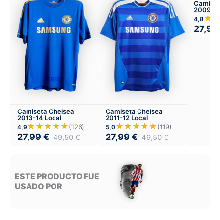
Camiset
2009-10
★
4,8
27,99
Camiseta Chelsea
Camiseta Chelsea
2013-14 Local
2011-12 Local
★★★★★
★★★★★
(126)
(119)
4,9
5,0
27,99
€
27,99
€
49,50
€
49,50
€
ESTE PRODUCTO FUE
USADO POR