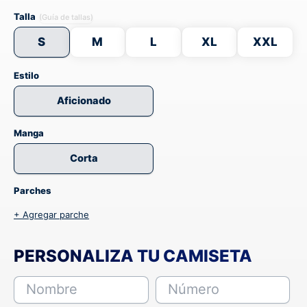
Talla
(Guía de tallas)
S
M
L
XL
XXL
Estilo
Aficionado
Manga
Corta
Parches
+ Agregar parche
PERSONALIZA TU CAMISETA
Nombre
Número