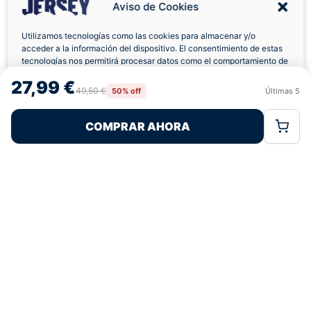
Aviso de Cookies
Utilizamos tecnologías como las cookies para almacenar y/o
acceder a la información del dispositivo. El consentimiento de estas
Envíos a Domicilio
Devolución 7 Días
tecnologías nos permitirá procesar datos como el comportamiento de
navegación o las identificaciones únicas en este sitio. No consentir o
27,99 €
retirar el consentimiento, puede afectar negativamente a ciertas
49,50 €
50% off
Últimas
5
Rechazar
Aceptar
características y funciones.
COMPRAR AHORA
Política de Cookies
Política de Privacidad
Términos Legales
Pagos 100% Seguros
Ofertas Sin Límites
5,0
basado en 86+ reseñas
★★★★★
verificadas
¿Tienes dudas con la talla o el envío?
Escríbenos por WhatsApp