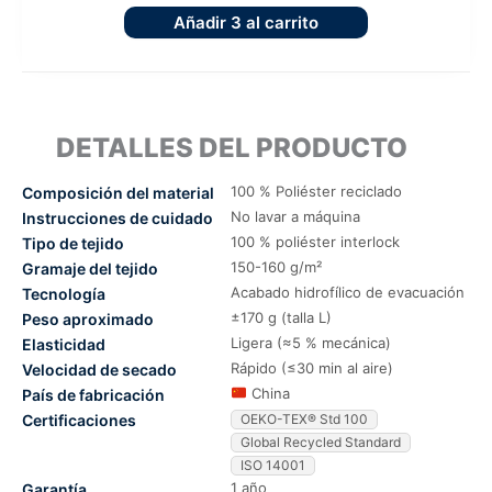
Añadir
3
al carrito
DETALLES DEL PRODUCTO
100 % Poliéster reciclado
Composición del material
No lavar a máquina
Instrucciones de cuidado
100 % poliéster interlock
Tipo de tejido
150-160 g/m²
Gramaje del tejido
Acabado hidrofílico de evacuación
Tecnología
±170 g (talla L)
Peso aproximado
Ligera (≈5 % mecánica)
Elasticidad
Rápido (≤30 min al aire)
Velocidad de secado
China
País de fabricación
Certificaciones
OEKO-TEX® Std 100
Global Recycled Standard
ISO 14001
1 año
Garantía