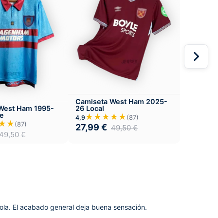
Camiseta West Ham 2025-
26 Local
West Ham 1995-
te
★★★★★
(87)
4,9
★★
(87)
27,99
€
49,50
€
49,50
€
ola. El acabado general deja buena sensación.