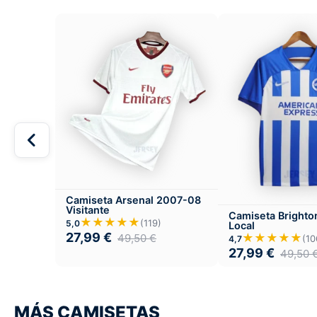
Camiseta Arsenal 2007-08
Visitante
Camiseta Bright
★★★★★
(119)
5,0
Local
27,99
€
★★★★★
49,50
€
(10
4,7
27,99
€
49,50
MÁS CAMISETAS