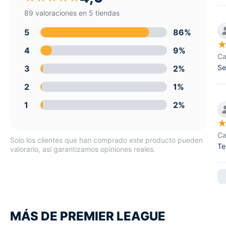
89 valoraciones en 5 tiendas
5
86%
4
9%
Ca
Se
3
2%
2
1%
1
2%
Ca
Solo los clientes que han comprado este producto pueden
Te
valorarlo, así garantizamos opiniones reales.
MÁS DE PREMIER LEAGUE