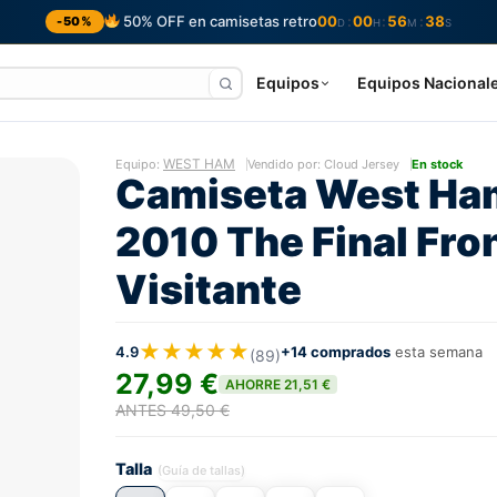
50% OFF en camisetas retro
00
00
56
37
:
:
:
-50%
D
H
M
S
Equipos
Equipos Nacional
WEST HAM
Equipo:
Vendido por: Cloud Jersey
En stock
Camiseta West Ha
2010 The Final Fro
Visitante
★★★★★
4.9
+14 comprados
esta semana
(89)
27,99 €
AHORRE 21,51 €
ANTES 49,50 €
Talla
(Guía de tallas)