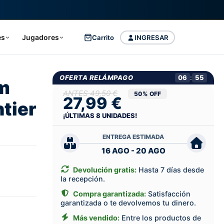
es
Jugadores
Carrito
INGRESAR
OFERTA RELÁMPAGO
06
:
54
m
49,50 €
50% OFF
27,99 €
ntier
¡ÚLTIMAS
8
UNIDADES!
ENTREGA ESTIMADA
16 AGO - 20 AGO
Devolución gratis:
Hasta 7 días desde
la recepción.
Compra garantizada:
Satisfacción
garantizada o te devolvemos tu dinero.
Más vendido:
Entre los productos de