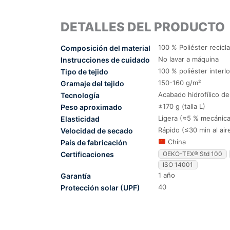
DETALLES DEL PRODUCTO
100 % Poliéster recicl
Composición del material
No lavar a máquina
Instrucciones de cuidado
100 % poliéster interl
Tipo de tejido
150-160 g/m²
Gramaje del tejido
Acabado hidrofílico d
Tecnología
±170 g (talla L)
Peso aproximado
Ligera (≈5 % mecánica
Elasticidad
Rápido (≤30 min al air
Velocidad de secado
China
País de fabricación
Certificaciones
OEKO-TEX® Std 100
ISO 14001
1 año
Garantía
40
Protección solar (UPF)