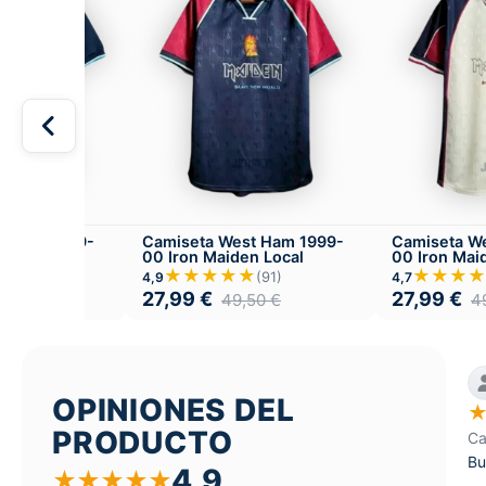
t Ham 1999-
Camiseta West Ham 1999-
Camiseta W
00 Iron Maiden Local
00 Iron Maid
★
★★★★★
★★★★
(89)
(91)
4,9
4,7
27,99
€
27,99
€
,50
€
49,50
€
4
OPINIONES DEL
PRODUCTO
Ca
Bu
4,9
★
★
★
★
★