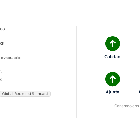
ado
ock
Calidad
e evacuación
)
e)
Ajuste
Global Recycled Standard
Generado con I