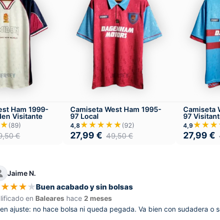
est Ham 1999-
Camiseta West Ham 1995-
Camiseta 
en Visitante
97 Local
97 Visitan
★
★★★★★
★★★
(89)
(92)
4,8
4,9
27,99
€
27,99
€
9,50
€
49,50
€
Jaime N.
★
★
★
★
★
Buen acabado y sin bolsas
lificado en
Baleares
hace
2 meses
en ajuste: no hace bolsa ni queda pegada. Va bien con sudadera o s