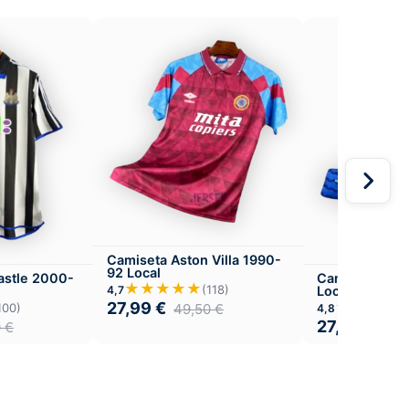
Camiseta Aston Villa 1990-
92 Local
astle 2000-
Camiseta Eve
★★★★★
(118)
4,7
Local
★★★★
27,99
€
49,50
€
100)
4,8
27,99
€
0
€
49,