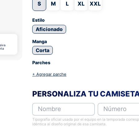
S
M
L
XL
XXL
Estilo
Aficionado
Manga
siva
eta
Corta
Parches
+ Agregar parche
PERSONALIZA TU CAMISET
Nombre
Número
Tipografía oficial usada por el equipo en la temporada corres
idéntica al diseño original de esa camiseta.