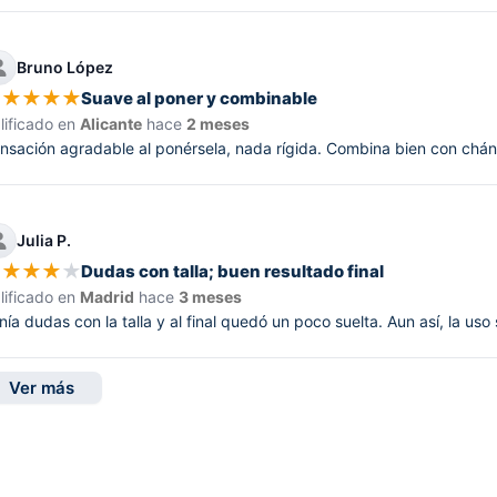
Bruno López
★
★
★
★
★
Suave al poner y combinable
lificado en
Alicante
hace
2 meses
nsación agradable al ponérsela, nada rígida. Combina bien con chá
Julia P.
★
★
★
★
★
Dudas con talla; buen resultado final
lificado en
Madrid
hace
3 meses
nía dudas con la talla y al final quedó un poco suelta. Aun así, la uso
Ver más