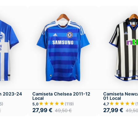
on 2023-24
Camiseta Chelsea 2011-12
Camiseta Newc
Local
01 Local
★★★★★
★★★★★
6)
(119)
(
5,0
4,7
27,99
€
27,99
€
€
49,50
€
49,5