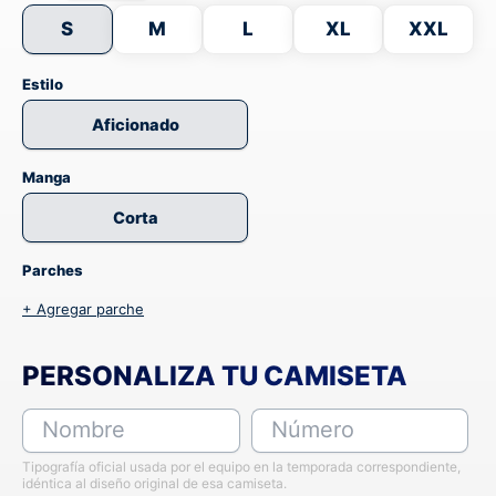
S
M
L
XL
XXL
Estilo
Aficionado
Manga
Corta
Parches
+ Agregar parche
PERSONALIZA TU CAMISETA
Nombre
Número
Tipografía oficial usada por el equipo en la temporada correspondiente,
idéntica al diseño original de esa camiseta.