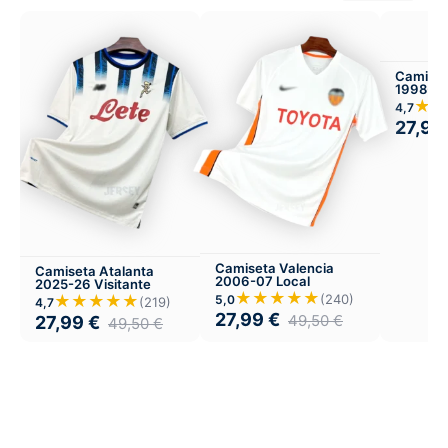
Camiset
1998-99
★★
4,7
27,99
Camiseta Valencia
Camiseta Atalanta
2006-07 Local
2025-26 Visitante
★★★★★
(240)
★★★★★
5,0
(219)
4,7
27,99
€
49,50
€
27,99
€
49,50
€