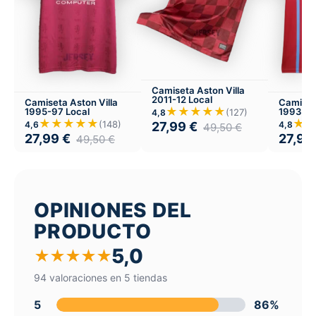
Camiseta Aston Villa
2011-12 Local
Camiseta Aston Villa
Camiseta
★★★★★
1995-97 Local
1993-95
(127)
4,8
★★★★★
★
(148)
4,6
4,8
27,99
€
49,50
€
27,99
€
27,99
49,50
€
OPINIONES DEL
PRODUCTO
5,0
★
★
★
★
★
94 valoraciones en 5 tiendas
5
86%