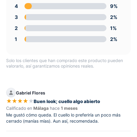
4
9%
3
2%
2
1%
1
2%
Solo los clientes que han comprado este producto pueden
valorarlo, así garantizamos opiniones reales.
Gabriel Flores
★
★
★
★
★
Buen look; cuello algo abierto
Calificado en
Málaga
hace
1 meses
Me gustó cómo queda. El cuello lo preferiría un poco más
cerrado (manías mías). Aun así, recomendada.