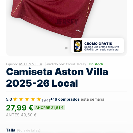
CROMO GRATIS
Recibe una cromo exclusiva
GRATIS con cada camiseta
ASTON VILLA
Equipo:
Vendido por: Cloud Jersey
En stock
Camiseta Aston Villa
2025-26 Local
★★★★★
5.0
+16 comprados
esta semana
(94)
27,99 €
AHORRE 21,51 €
ANTES 49,50 €
Talla
(Guía de tallas)