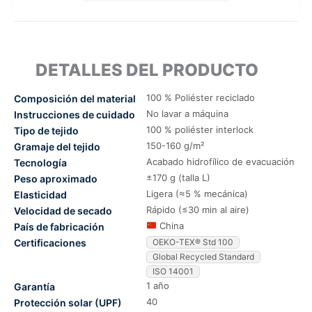
DETALLES DEL PRODUCTO
100 % Poliéster reciclado
Composición del material
No lavar a máquina
Instrucciones de cuidado
100 % poliéster interlock
Tipo de tejido
150-160 g/m²
Gramaje del tejido
Acabado hidrofílico de evacuación
Tecnología
±170 g (talla L)
Peso aproximado
Ligera (≈5 % mecánica)
Elasticidad
Rápido (≤30 min al aire)
Velocidad de secado
China
País de fabricación
Certificaciones
OEKO-TEX® Std 100
Global Recycled Standard
ISO 14001
1 año
Garantía
40
Protección solar (UPF)