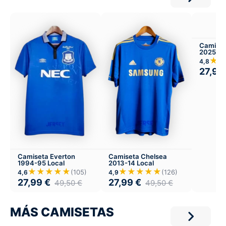
Camiset
2025-26
★
4,8
27,99
Camiseta Everton
Camiseta Chelsea
1994-95 Local
2013-14 Local
★★★★★
★★★★★
(105)
(126)
4,6
4,9
27,99
€
27,99
€
49,50
€
49,50
€
MÁS CAMISETAS