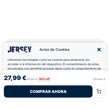
Aviso de Cookies
Utilizamos tecnologías como las cookies para almacenar y/o
Envíos a Domicilio
Devolución 7 Días
acceder a la información del dispositivo. El consentimiento de estas
tecnologías nos permitirá procesar datos como el comportamiento de
navegación o las identificaciones únicas en este sitio. No consentir o
27,99 €
retirar el consentimiento, puede afectar negativamente a ciertas
49,50 €
50% off
Últimas
9
Rechazar
Aceptar
características y funciones.
Pagos 100% Seguros
Ofertas Sin Límites
COMPRAR AHORA
Política de Cookies
Política de Privacidad
Términos Legales
5,0
basado en 94+ reseñas