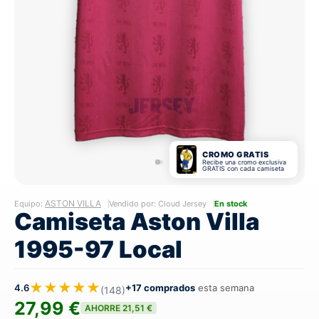
CROMO GRATIS
Recibe una cromo exclusiva
GRATIS con cada camiseta
ASTON VILLA
Equipo:
Vendido por: Cloud Jersey
En stock
Camiseta Aston Villa
1995-97 Local
★★★★★
4.6
+17 comprados
esta semana
(148)
27,99 €
AHORRE 21,51 €