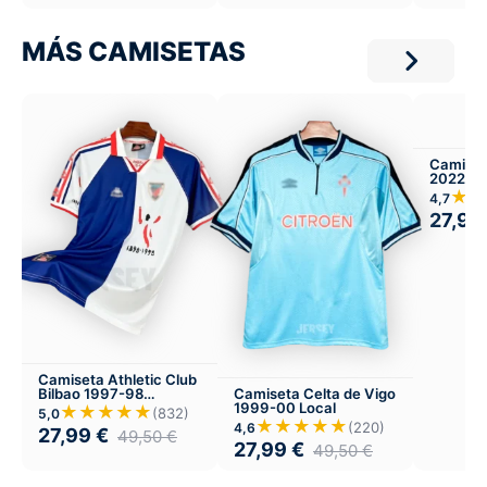
MÁS CAMISETAS
Camiset
2022-23
★★
4,7
27,99
Camiseta Athletic Club
Bilbao 1997-98
Camiseta Celta de Vigo
Visitante
1999-00 Local
★★★★★
(832)
5,0
★★★★★
(220)
4,6
27,99
€
49,50
€
27,99
€
49,50
€