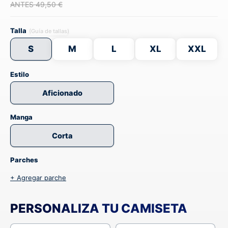
ANTES 49,50 €
Talla
(Guía de tallas)
S
M
L
XL
XXL
Estilo
Aficionado
Manga
Corta
Parches
+ Agregar parche
PERSONALIZA TU CAMISETA