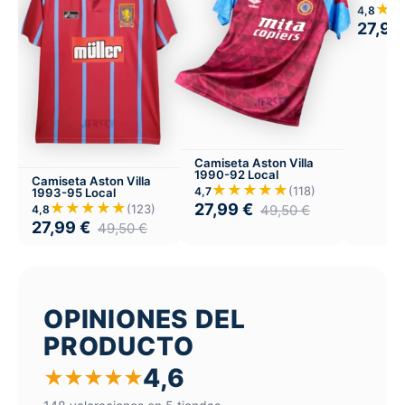
★
4,8
27,99
Camiseta Aston Villa
1990-92 Local
Camiseta Aston Villa
★★★★★
(118)
4,7
1993-95 Local
★★★★★
27,99
€
49,50
€
(123)
4,8
27,99
€
49,50
€
OPINIONES DEL
PRODUCTO
4,6
★
★
★
★
★