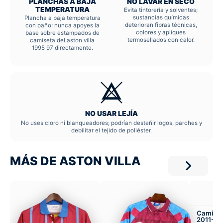
PLANCHAS A BAJA
NO LAVAR EN SECO
TEMPERATURA
Evita tintorería y solventes;
sustancias químicas
Plancha a baja temperatura
deterioran fibras técnicas,
con paño; nunca apoyes la
colores y apliques
base sobre estampados de
termosellados con calor.
camiseta del aston villa
1995 97 directamente.
NO USAR LEJÍA
No uses cloro ni blanqueadores; podrían desteñir logos, parches y
debilitar el tejido de poliéster.
MÁS DE ASTON VILLA
Camiseta
2011-12 