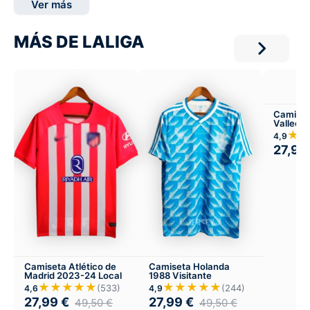
Ver más
MÁS DE LALIGA
Camiset
Valleca
Local
★
4,9
27,99
Camiseta Atlético de
Camiseta Holanda
Madrid 2023-24 Local
1988 Visitante
★★★★★
★★★★★
(533)
(244)
4,6
4,9
27,99
€
27,99
€
49,50
€
49,50
€