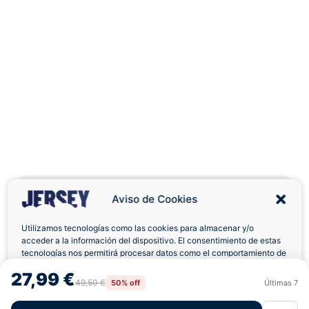
Aviso de Cookies
Utilizamos tecnologías como las cookies para almacenar y/o
Envíos a Domicilio
Devolución 7 Días
acceder a la información del dispositivo. El consentimiento de estas
tecnologías nos permitirá procesar datos como el comportamiento de
navegación o las identificaciones únicas en este sitio. No consentir o
27,99 €
retirar el consentimiento, puede afectar negativamente a ciertas
49,50 €
50% off
Últimas
7
Rechazar
Aceptar
características y funciones.