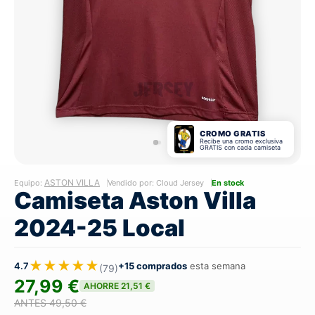
CROMO GRATIS
Recibe una cromo exclusiva
GRATIS con cada camiseta
ASTON VILLA
Equipo:
Vendido por: Cloud Jersey
En stock
Camiseta Aston Villa
2024-25 Local
★★★★★
4.7
+15 comprados
esta semana
(79)
27,99 €
AHORRE 21,51 €
ANTES 49,50 €