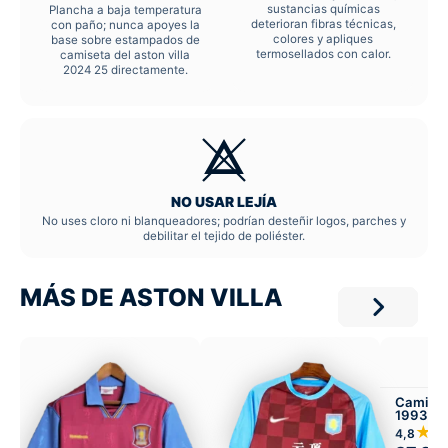
sustancias químicas
Plancha a baja temperatura
deterioran fibras técnicas,
con paño; nunca apoyes la
colores y apliques
base sobre estampados de
termosellados con calor.
camiseta del aston villa
2024 25 directamente.
NO USAR LEJÍA
No uses cloro ni blanqueadores; podrían desteñir logos, parches y
debilitar el tejido de poliéster.
MÁS DE ASTON VILLA
Camiseta
1993-95
★
4,8