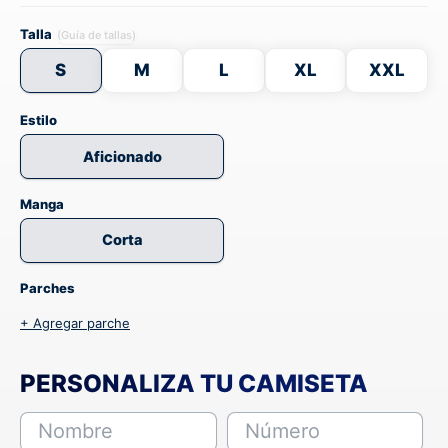
Talla
(Guía de tallas)
S
M
L
XL
XXL
Estilo
Aficionado
Manga
Corta
Parches
+ Agregar parche
PERSONALIZA TU CAMISETA
Nombre
Número