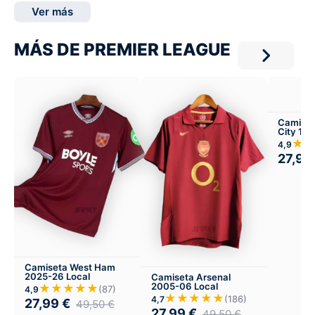
Ver más
MÁS DE PREMIER LEAGUE
Camiset
City 199
★
4,9
27,99
Camiseta West Ham
2025-26 Local
Camiseta Arsenal
2005-06 Local
★★★★★
(87)
4,9
★★★★★
(186)
4,7
27,99
€
49,50
€
27,99
€
49,50
€