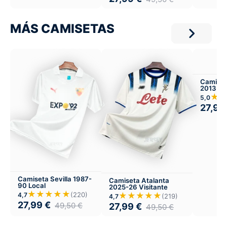
MÁS CAMISETAS
Camiset
2013-14
Infantil 
★
5,0
27,99
Camiseta Sevilla 1987-
Camiseta Atalanta
90 Local
2025-26 Visitante
★★★★★
(220)
★★★★★
4,7
(219)
4,7
27,99
€
49,50
€
27,99
€
49,50
€