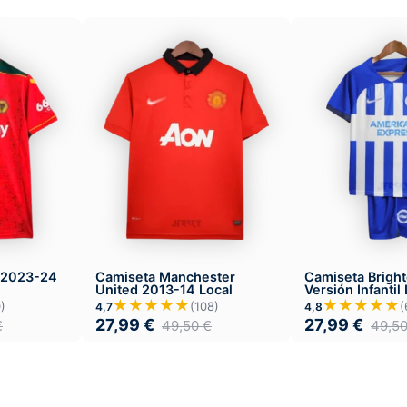
 2023-24
Camiseta Manchester
Camiseta Brigh
United 2013-14 Local
Versión Infantil
★★★★★
★★★★★
)
(108)
(
4,7
4,8
27,99
€
27,99
€
€
49,50
€
49,5