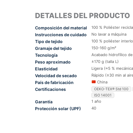
DETALLES DEL PRODUCTO
100 % Poliéster recicl
Composición del material
No lavar a máquina
Instrucciones de cuidado
100 % poliéster interl
Tipo de tejido
150-160 g/m²
Gramaje del tejido
Acabado hidrofílico d
Tecnología
±170 g (talla L)
Peso aproximado
Ligera (≈5 % mecánica
Elasticidad
Rápido (≤30 min al air
Velocidad de secado
China
País de fabricación
Certificaciones
OEKO-TEX® Std 100
ISO 14001
1 año
Garantía
40
Protección solar (UPF)