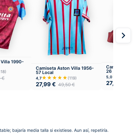
Villa 1990-
Camiseta Asto
Camiseta Aston Villa 1956-
26 Local
118)
57 Local
★★★★
★★★★★
5,0
0
€
(119)
4,7
27,99
€
49,
27,99
€
49,50
€
le; bajaría media talla si existiese. Aun así, repetiría.