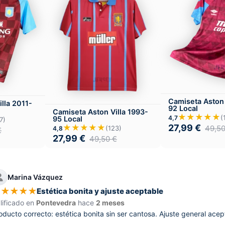
Camiseta Aston 
lla 2011-
92 Local
Camiseta Aston Villa 1993-
★★★★★
(
4,7
95 Local
7)
★★★★★
27,99
€
49,5
(123)
4,8
€
27,99
€
49,50
€
Marina Vázquez
★
★
★
★
★
Estética bonita y ajuste aceptable
lificado en
Pontevedra
hace
2 meses
oducto correcto: estética bonita sin ser cantosa. Ajuste general aceptab