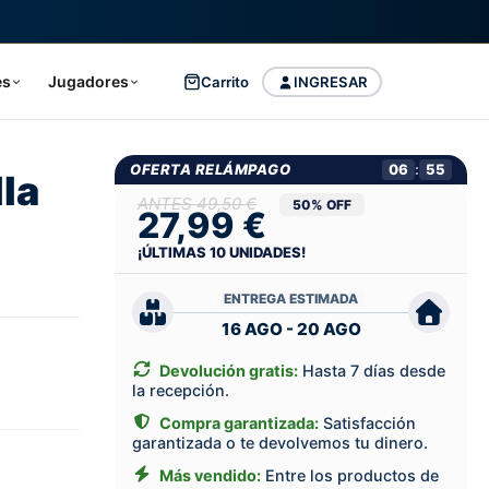
es
Jugadores
Carrito
INGRESAR
OFERTA RELÁMPAGO
06
:
54
la
49,50 €
50% OFF
27,99 €
¡ÚLTIMAS
10
UNIDADES!
ENTREGA ESTIMADA
16 AGO - 20 AGO
Devolución gratis:
Hasta 7 días desde
la recepción.
Compra garantizada:
Satisfacción
garantizada o te devolvemos tu dinero.
Más vendido:
Entre los productos de