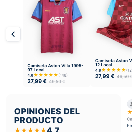
Camiseta Aston Vi
12 Local
Camiseta Aston Villa 1995-
★★★★★
97 Local
(12
4,8
★★★★★
(148)
4,6
27,99
€
49,50
27,99
€
49,50
€
OPINIONES DEL
PRODUCTO
Ca
Pr
4,7
★
★
★
★
★