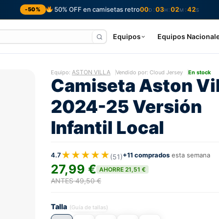
50% OFF en camisetas retro
00
03
02
41
:
:
:
-50%
D
H
M
S
Equipos
Equipos Nacional
ASTON VILLA
Equipo:
Vendido por: Cloud Jersey
En stock
Camiseta Aston Vil
2024-25 Versión
Infantil Local
★★★★★
4.7
+11 comprados
esta semana
(51)
27,99 €
AHORRE 21,51 €
ANTES 49,50 €
Talla
(Guía de tallas)