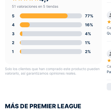
51 valoraciones en 5 tiendas
5
77%
4
16%
Ca
Qu
3
4%
2
1%
1
2%
Ca
Solo los clientes que han comprado este producto pueden
Pa
valorarlo, así garantizamos opiniones reales.
MÁS DE PREMIER LEAGUE