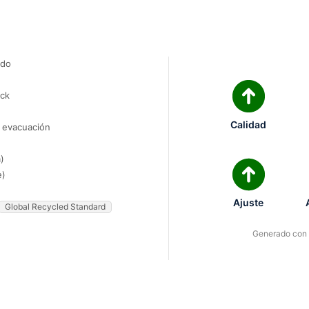
ado
ock
Calidad
e evacuación
)
e)
Ajuste
Global Recycled Standard
Generado con I