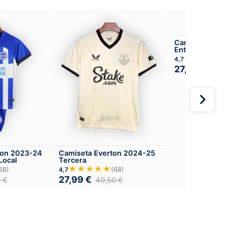
Camiseta Ars
Entrenamient
★★★★
4,7
27,99
€
49,
ton 2023-24
Camiseta Everton 2024-25
 Local
Tercera
★★★★★
68)
(68)
4,7
27,99
€
0
€
49,50
€