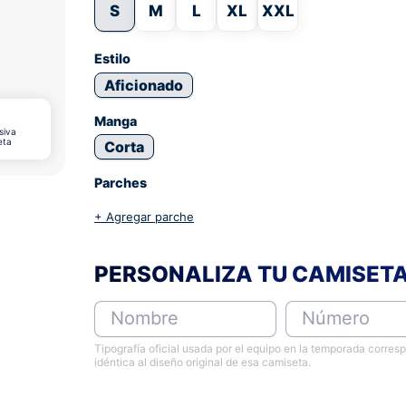
S
M
L
XL
XXL
Estilo
Aficionado
Manga
siva
eta
Corta
Parches
+ Agregar parche
PERSONALIZA TU CAMISET
Nombre
Número
Tipografía oficial usada por el equipo en la temporada corres
idéntica al diseño original de esa camiseta.