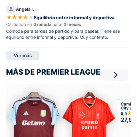
Ángela I.
★
★
★
★
★
Equilibrio entre informal y deportiva
Calificado en
Granada
hace
2 meses
Cómoda para tardes de partido y para pasear. Tiene ese
equilibrio entre informal y deportiva. Muy contento.
Ver más
MÁS DE PREMIER LEAGUE
Camiset
City 20
★
5,0
27,99