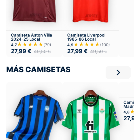
Camiseta Aston Villa
Camiseta Liverpool
2024-25 Local
1985-86 Local
★★★★★
★★★★★
(79)
(100)
4,7
4,9
27,99
€
27,99
€
49,50
€
49,50
€
MÁS CAMISETAS
Camiset
Madrid 
★
4,8
27,99