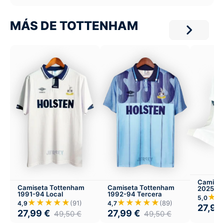
MÁS DE TOTTENHAM
Camiset
Camiseta Tottenham
Camiseta Tottenham
2025-26
1991-94 Local
1992-94 Tercera
★
5,0
★★★★★
★★★★★
(91)
(89)
4,9
4,7
27,99
27,99
€
27,99
€
49,50
€
49,50
€