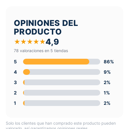
OPINIONES DEL
PRODUCTO
4,9
★
★
★
★
★
78 valoraciones en 5 tiendas
5
86%
4
9%
3
2%
2
1%
1
2%
Solo los clientes que han comprado este producto pueden
valorarlo, así garantizamos opiniones reales.