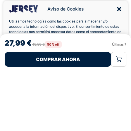
Aviso de Cookies
Utilizamos tecnologías como las cookies para almacenar y/o
acceder a la información del dispositivo. El consentimiento de estas
tecnologías nos permitirá procesar datos como el comportamiento de
Envíos a Domicilio
Devolución 7 Días
navegación o las identificaciones únicas en este sitio. No consentir o
27,99 €
retirar el consentimiento, puede afectar negativamente a ciertas
49,50 €
50% off
Últimas
7
Rechazar
Aceptar
características y funciones.
COMPRAR AHORA
Política de Cookies
Política de Privacidad
Términos Legales
Pagos 100% Seguros
Ofertas Sin Límites
4,9
basado en 78+ reseñas
★★★★★
verificadas
¿Tienes dudas con la talla o el envío?
Escríbenos por WhatsApp