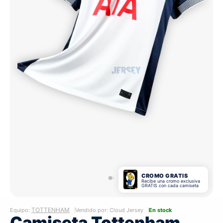
CROMO GRATIS
Recibe una cromo exclusiva
GRATIS con cada camiseta
TOTTENHAM
Equipo:
Vendido por: Cloud Jersey
En stock
Camiseta Tottenham