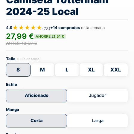
2024-25 Local
★★★★★
4.9
+14 comprados
esta semana
(78)
27,99 €
AHORRE 21,51 €
ANTES 49,50 €
Talla
(Guía de tallas)
S
M
L
XL
XXL
Estilo
Aficionado
Jugador
Manga
Corta
Larga