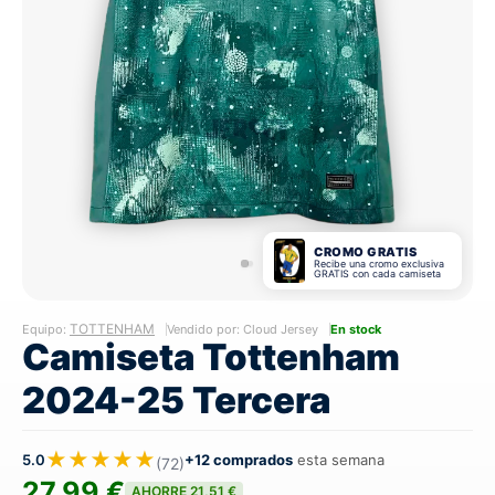
CROMO GRATIS
Recibe una cromo exclusiva
GRATIS con cada camiseta
TOTTENHAM
Equipo:
Vendido por: Cloud Jersey
En stock
Camiseta Tottenham
2024-25 Tercera
★★★★★
5.0
+12 comprados
esta semana
(72)
27,99 €
AHORRE 21,51 €