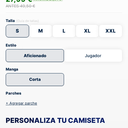
ANTES 49,50 €
Talla
(Guía de tallas)
S
M
L
XL
XXL
Estilo
Aficionado
Jugador
Manga
Corta
Parches
+ Agregar parche
PERSONALIZA TU CAMISETA