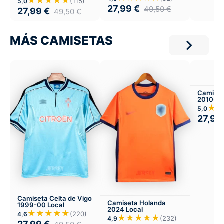
★★★★★
(115)
5,0
27,99
€
49,50
€
27,99
€
49,50
€
MÁS CAMISETAS
Camiset
2010-11
★
5,0
27,99
Camiseta Celta de Vigo
Camiseta Holanda
1999-00 Local
2024 Local
★★★★★
(220)
4,6
★★★★★
(232)
4,9