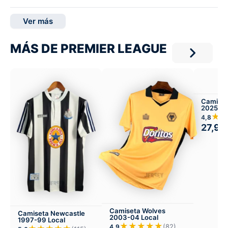
Ver más
MÁS DE PREMIER LEAGUE
Camiset
2025-26
★
4,8
27,99
Camiseta Wolves
Camiseta Newcastle
2003-04 Local
1997-99 Local
★★★★★
(82)
4,9