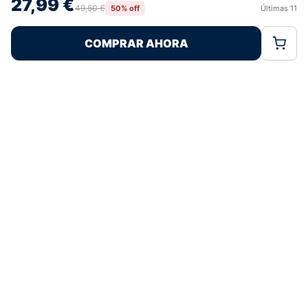
27,99 €
retirar el consentimiento, puede afectar negativamente a ciertas
49,50 €
50% off
Últimas
11
Rechazar
Aceptar
características y funciones.
COMPRAR AHORA
Política de Cookies
Política de Privacidad
Términos Legales
Pagos 100% Seguros
Ofertas Sin Límites
5,0
basado en 72+ reseñas
★★★★★
verificadas
¿Tienes dudas con la talla o el envío?
Escríbenos por WhatsApp