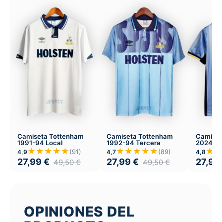
Camiseta Tottenham
Camiseta Tottenham
Camiset
1991-94 Local
1992-94 Tercera
2024-25
★★★★★
★★★★★
★
(91)
(89)
4,9
4,7
4,8
27,99
€
27,99
€
27,99
49,50
€
49,50
€
OPINIONES DEL