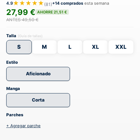
★★★★★
4.9
+14 comprados
esta semana
(81)
27,99 €
AHORRE 21,51 €
ANTES 49,50 €
Talla
(Guía de tallas)
S
M
L
XL
XXL
Estilo
Aficionado
Manga
Corta
Parches
+ Agregar parche