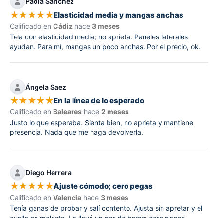
Paola Sánchez
★
★
★
★
★
Elasticidad media y mangas anchas
Calificado en
Cádiz
hace
3 meses
Tela con elasticidad media; no aprieta. Paneles laterales
ayudan. Para mí, mangas un poco anchas. Por el precio, ok.
Ángela Saez
★
★
★
★
★
En la línea de lo esperado
Calificado en
Baleares
hace
2 meses
Justo lo que esperaba. Sienta bien, no aprieta y mantiene
presencia. Nada que me haga devolverla.
Diego Herrera
★
★
★
★
★
Ajuste cómodo; cero pegas
Calificado en
Valencia
hace
3 meses
Tenía ganas de probar y salí contento. Ajusta sin apretar y el
cuello no molesta. La llevé un par de horas: cero pegas.