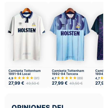
Camiseta Tottenham
Camiseta Tottenham
Camiset
1991-94 Local
1992-94 Tercera
1994-95
★★★★★
★★★★★
★★
(91)
(89)
4,9
4,7
4,7
27,99
€
27,99
€
27,99
49,50
€
49,50
€
OPINIONES DEL