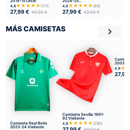
2014-15 Local
2024-25
Entrenamiento
★★★★★
★★★★★
(111)
(93)
4,8
4,6
27,99
€
27,99
€
49,50
€
49,50
€
MÁS CAMISETAS
Camiset
2003-04
★
4,9
27,99
Camiseta Sevilla 1991-
92 Visitante
★★★★★
Camiseta Real Betis
(280)
4,9
2023-24 Visitante
27,99
€
49,50
€