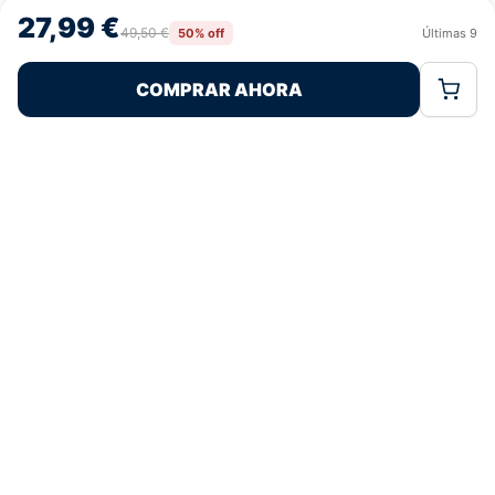
navegación o las identificaciones únicas en este sitio. No consentir o
27,99 €
retirar el consentimiento, puede afectar negativamente a ciertas
49,50 €
50% off
Últimas
9
Rechazar
Aceptar
características y funciones.
COMPRAR AHORA
Política de Cookies
Política de Privacidad
Términos Legales
Pagos 100% Seguros
Ofertas Sin Límites
4,9
basado en 81+ reseñas
★★★★★
verificadas
¿Tienes dudas con la talla o el envío?
Escríbenos por WhatsApp