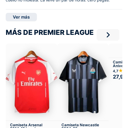
Ver más
MÁS DE PREMIER LEAGUE
Camiset
Anivers
★★
4,7
27,99
Camiseta Arsenal
Camiseta Newcastle