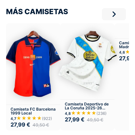
MÁS CAMISETAS
Camiset
Madrid 
★
4,6
27,99
Camiseta Deportivo de
La Coruña 2025-26
Camiseta FC Barcelona
Tercera
★★★★★
1999 Local
(236)
4,8
★★★★★
(922)
27,99
€
4,7
49,50
€
27,99
€
49,50
€