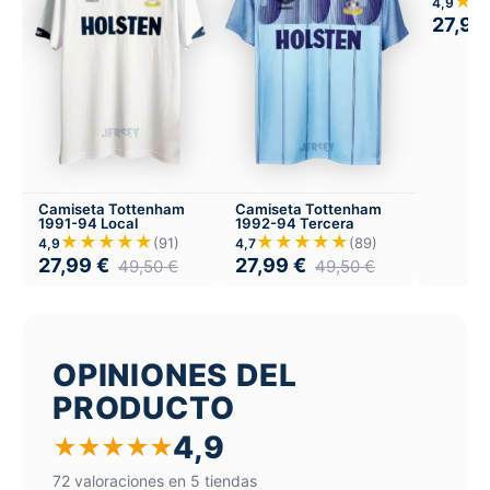
★
4,9
27,99
Camiseta Tottenham
Camiseta Tottenham
1991-94 Local
1992-94 Tercera
★★★★★
★★★★★
(91)
(89)
4,9
4,7
27,99
€
27,99
€
49,50
€
49,50
€
OPINIONES DEL
PRODUCTO
4,9
★
★
★
★
★
72 valoraciones en 5 tiendas