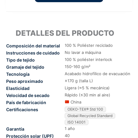
DETALLES DEL PRODUCTO
100 % Poliéster reciclado
Composición del material
No lavar a máquina
Instrucciones de cuidado
100 % poliéster interlock
Tipo de tejido
150-160 g/m²
Gramaje del tejido
Acabado hidrofílico de evacuación
Tecnología
±170 g (talla L)
Peso aproximado
Ligera (≈5 % mecánica)
Elasticidad
Rápido (≤30 min al aire)
Velocidad de secado
China
País de fabricación
Certificaciones
OEKO-TEX® Std 100
Global Recycled Standard
ISO 14001
1 año
Garantía
40
Protección solar (UPF)