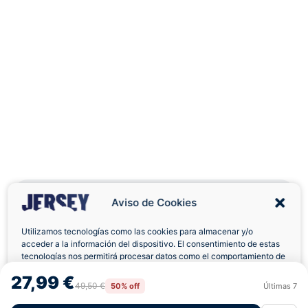
Aviso de Cookies
Utilizamos tecnologías como las cookies para almacenar y/o
acceder a la información del dispositivo. El consentimiento de estas
Envíos a Domicilio
Devolución 7 Días
tecnologías nos permitirá procesar datos como el comportamiento de
navegación o las identificaciones únicas en este sitio. No consentir o
27,99 €
retirar el consentimiento, puede afectar negativamente a ciertas
49,50 €
50% off
Últimas
7
Rechazar
Aceptar
características y funciones.