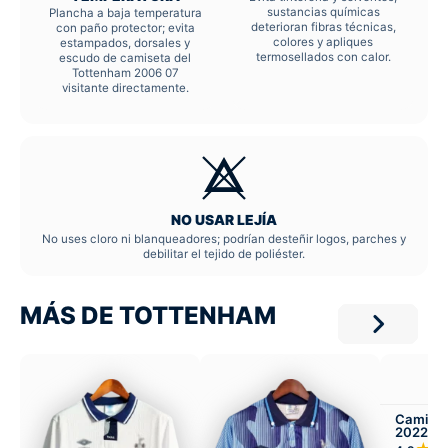
sustancias químicas
Plancha a baja temperatura
deterioran fibras técnicas,
con paño protector; evita
colores y apliques
estampados, dorsales y
termosellados con calor.
escudo de camiseta del
Tottenham 2006 07
visitante directamente.
NO USAR LEJÍA
No uses cloro ni blanqueadores; podrían desteñir logos, parches y
debilitar el tejido de poliéster.
MÁS DE TOTTENHAM
Camiset
2022-23