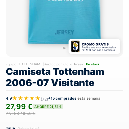
CROMO GRATIS
Recibe una cromo exclusiva
GRATIS con cada camiseta
TOTTENHAM
Equipo:
Vendido por: Cloud Jersey
En stock
Camiseta Tottenham
2006-07 Visitante
★★★★★
4.9
+15 comprados
esta semana
(72)
27,99 €
AHORRE 21,51 €
ANTES 49,50 €
Talla
(Guía de tallas)