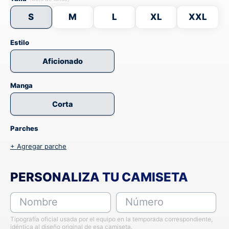
S
M
L
XL
XXL
Estilo
Aficionado
Manga
Corta
Parches
+ Agregar parche
PERSONALIZA TU CAMISETA
Nombre
Número
Tipografía oficial usada por el equipo en la temporada correspondiente,
idéntica al diseño original de esa camiseta.