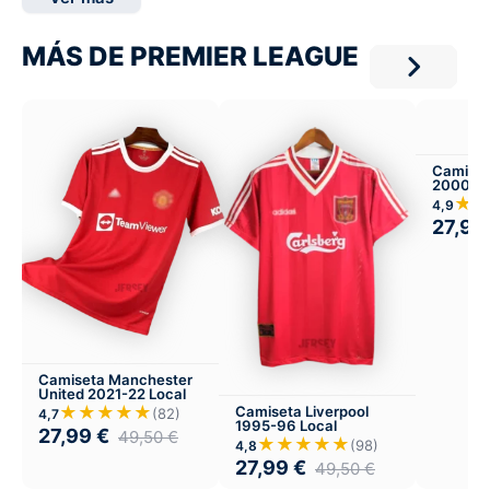
MÁS DE PREMIER LEAGUE
Camiset
2000-01
★
4,9
27,99
Camiseta Manchester
United 2021-22 Local
★★★★★
Camiseta Liverpool
(82)
4,7
1995-96 Local
27,99
€
49,50
€
★★★★★
(98)
4,8
27,99
€
49,50
€