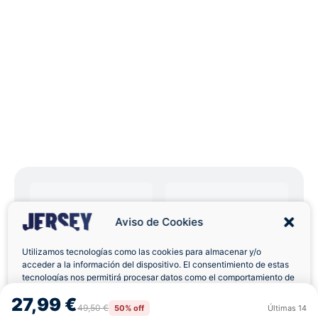
Aviso de Cookies
Envíos a Domicilio
Devolución 7 Días
Utilizamos tecnologías como las cookies para almacenar y/o
acceder a la información del dispositivo. El consentimiento de estas
tecnologías nos permitirá procesar datos como el comportamiento de
navegación o las identificaciones únicas en este sitio. No consentir o
27,99 €
retirar el consentimiento, puede afectar negativamente a ciertas
49,50 €
50% off
Últimas
14
Rechazar
Aceptar
características y funciones.