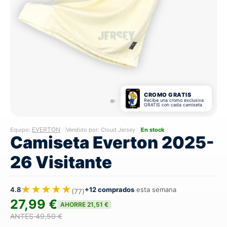
CROMO GRATIS
Recibe una cromo exclusiva
GRATIS con cada camiseta
EVERTON
Equipo:
Vendido por: Cloud Jersey
En stock
Camiseta Everton 2025-
26 Visitante
★★★★★
4.8
+12 comprados
esta semana
(77)
27,99 €
AHORRE 21,51 €
ANTES 49,50 €