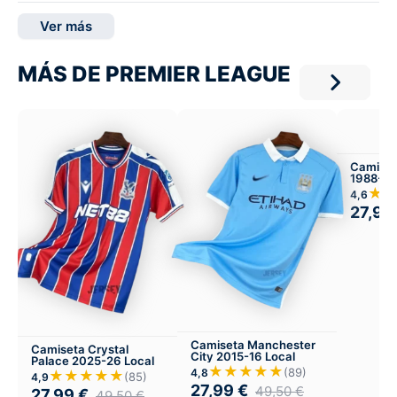
Ver más
MÁS DE PREMIER LEAGUE
Camiset
1988-89
★
4,6
27,99
Camiseta Manchester
Camiseta Crystal
City 2015-16 Local
Palace 2025-26 Local
★★★★★
(89)
4,8
★★★★★
(85)
4,9
27,99
€
49,50
€
27,99
€
49,50
€