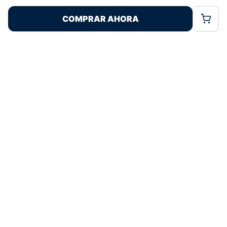
Pagos 100% Seguros
Ofertas Sin Límites
COMPRAR AHORA
Política de Cookies
Política de Privacidad
Términos Legales
4,8
basado en 77+ reseñas
★★★★★
verificadas
¿Tienes dudas con la talla o el envío?
Escríbenos por WhatsApp