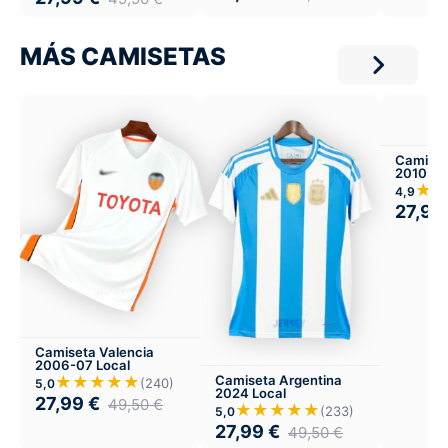
MÁS CAMISETAS
Camiset
2010 Lo
★
4,9
27,99
Camiseta Valencia
2006-07 Local
★★★★★
Camiseta Argentina
(240)
5,0
2024 Local
27,99
€
49,50
€
★★★★★
(233)
5,0
27,99
€
49,50
€