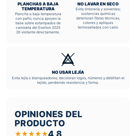
PLANCHAS A BAJA
NO LAVAR EN SECO
TEMPERATURA
Evita tintorería y solventes;
sustancias químicas
Plancha a baja temperatura
deterioran fibras técnicas,
con paño; nunca apoyes la
colores y apliques
base sobre estampados de
termosellados con calor.
camiseta del Everton 2025
26 visitante directamente.
NO USAR LEJÍA
Evita lejía o blanqueadores; decoloran logos, números y debilitan el
tejido, perdiendo resistencia y forma.
OPINIONES DEL
PRODUCTO
4,8
★
★
★
★
★