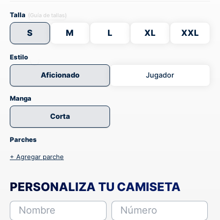
Talla
(Guía de tallas)
S
M
L
XL
XXL
Estilo
Aficionado
Jugador
Manga
Corta
Parches
+ Agregar parche
PERSONALIZA TU CAMISETA
Nombre
Número