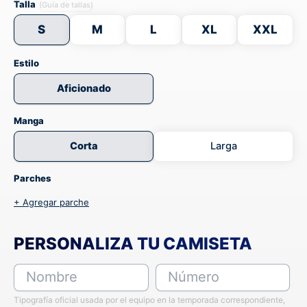
Talla
(Guía de tallas)
S
M
L
XL
XXL
Estilo
Aficionado
Manga
Corta
Larga
Parches
+ Agregar parche
PERSONALIZA TU CAMISETA
Nombre
Número
Tipografía oficial usada por el equipo en la temporada correspondiente,