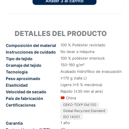
Añadir
3
al carrito
DETALLES DEL PRODUCTO
100 % Poliéster reciclado
Composición del material
No lavar a máquina
Instrucciones de cuidado
100 % poliéster interlock
Tipo de tejido
150-160 g/m²
Gramaje del tejido
Acabado hidrofílico de evacuación
Tecnología
±170 g (talla L)
Peso aproximado
Ligera (≈5 % mecánica)
Elasticidad
Rápido (≤30 min al aire)
Velocidad de secado
China
País de fabricación
Certificaciones
OEKO-TEX® Std 100
Global Recycled Standard
ISO 14001
1 año
Garantía