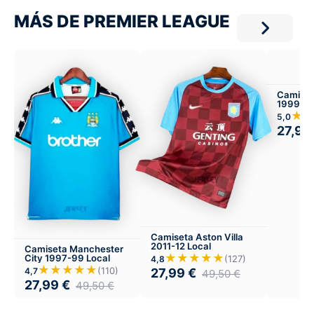
MÁS DE PREMIER LEAGUE
Camiset
1999-00
★
5,0
27,99
Camiseta Aston Villa
2011-12 Local
Camiseta Manchester
★★★★★
City 1997-99 Local
(127)
4,8
★★★★★
(110)
4,7
27,99
€
49,50
€
27,99
€
49,50
€