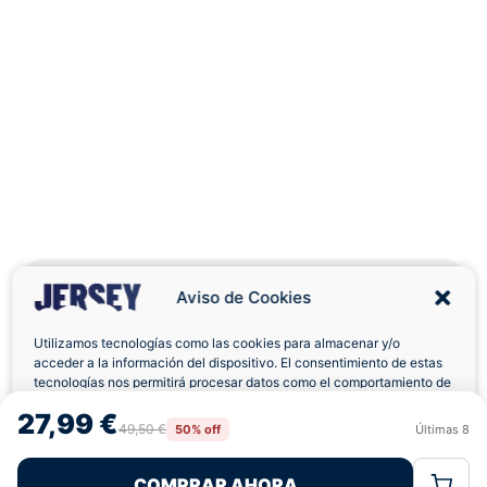
Aviso de Cookies
Utilizamos tecnologías como las cookies para almacenar y/o
Envíos a Domicilio
Devolución 7 Días
acceder a la información del dispositivo. El consentimiento de estas
tecnologías nos permitirá procesar datos como el comportamiento de
navegación o las identificaciones únicas en este sitio. No consentir o
27,99 €
retirar el consentimiento, puede afectar negativamente a ciertas
49,50 €
50% off
Últimas
8
Rechazar
Aceptar
características y funciones.
COMPRAR AHORA
Política de Cookies
Política de Privacidad
Términos Legales