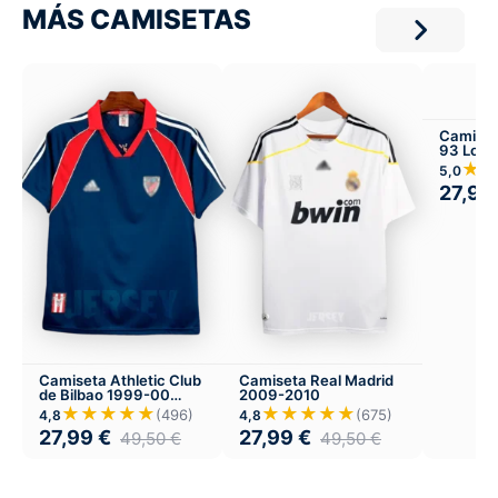
MÁS CAMISETAS
Camiset
93 Loca
★
5,0
27,99
Camiseta Athletic Club
Camiseta Real Madrid
de Bilbao 1999-00
2009-2010
Visitante
★★★★★
★★★★★
(496)
(675)
4,8
4,8
27,99
€
27,99
€
49,50
€
49,50
€