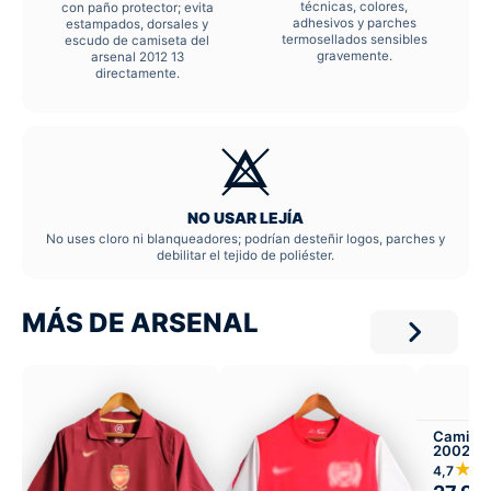
técnicas, colores,
con paño protector; evita
adhesivos y parches
estampados, dorsales y
termosellados sensibles
escudo de camiseta del
gravemente.
arsenal 2012 13
directamente.
NO USAR LEJÍA
No uses cloro ni blanqueadores; podrían desteñir logos, parches y
debilitar el tejido de poliéster.
MÁS DE ARSENAL
Camiset
2002-04
★★
4,7