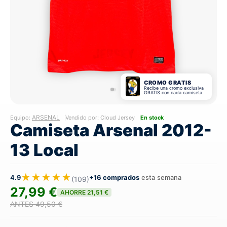
CROMO GRATIS
Recibe una cromo exclusiva
GRATIS con cada camiseta
ARSENAL
Equipo:
Vendido por: Cloud Jersey
En stock
Camiseta Arsenal 2012-
13 Local
★★★★★
4.9
+16 comprados
esta semana
(109)
27,99 €
AHORRE 21,51 €
ANTES 49,50 €