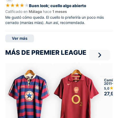
★
★
★
★
★
Buen look; cuello algo abierto
Calificado en
Málaga
hace
1 meses
Me gustó cómo queda. El cuello lo preferiría un poco más
cerrado (manías mías). Aun así, recomendada.
Ver más
MÁS DE PREMIER LEAGUE
Camiset
2011-12 
★
5,0
27,99