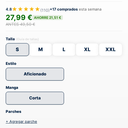
★★★★★
4.8
+17 comprados
esta semana
(110)
27,99 €
AHORRE 21,51 €
ANTES 49,50 €
Talla
(Guía de tallas)
S
M
L
XL
XXL
Estilo
Aficionado
Manga
Corta
Parches
+ Agregar parche