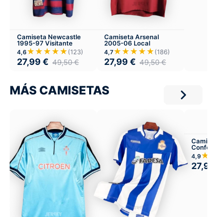
Camiseta Newcastle
Camiseta Arsenal
1995-97 Visitante
2005-06 Local
★★★★★
★★★★★
(123)
(186)
4,6
4,7
27,99
€
27,99
€
49,50
€
49,50
€
MÁS CAMISETAS
Camiset
Confere
2025
★
4,9
27,99