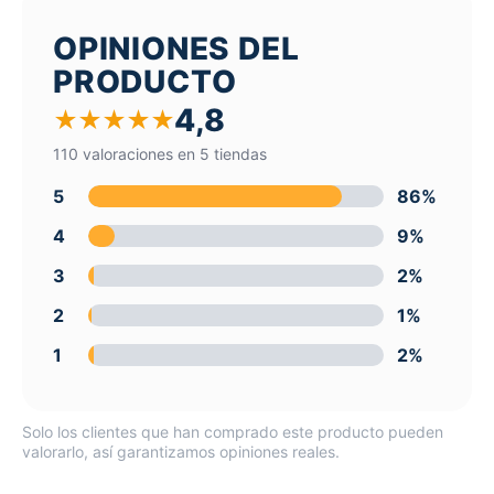
OPINIONES DEL
PRODUCTO
4,8
★
★
★
★
★
110 valoraciones en 5 tiendas
5
86%
4
9%
3
2%
2
1%
1
2%
Solo los clientes que han comprado este producto pueden
valorarlo, así garantizamos opiniones reales.