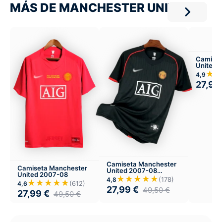
MÁS DE MANCHESTER UNITED
Camiset
United 
Visitant
★
4,9
27,99
Camiseta Manchester
Camiseta Manchester
United 2007-08
United 2007-08
Visitante
★★★★★
(178)
4,8
★★★★★
(612)
4,6
27,99
€
49,50
€
27,99
€
49,50
€