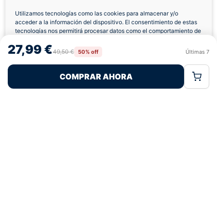
Utilizamos tecnologías como las cookies para almacenar y/o
acceder a la información del dispositivo. El consentimiento de estas
Envíos a Domicilio
Devolución 7 Días
tecnologías nos permitirá procesar datos como el comportamiento de
navegación o las identificaciones únicas en este sitio. No consentir o
27,99 €
retirar el consentimiento, puede afectar negativamente a ciertas
49,50 €
50% off
Últimas
7
Rechazar
Aceptar
características y funciones.
COMPRAR AHORA
Política de Cookies
Política de Privacidad
Términos Legales
Pagos 100% Seguros
Ofertas Sin Límites
4,8
basado en 110+ reseñas
★★★★★
verificadas
¿Tienes dudas con la talla o el envío?
Escríbenos por WhatsApp