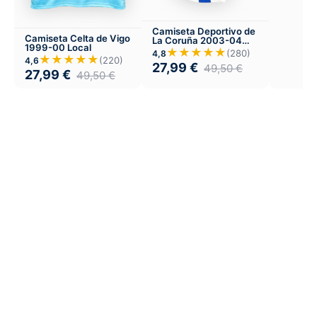
Camiseta Deportivo de
Camiseta Celta de Vigo
La Coruña 2003-04
1999-00 Local
Local
★★★★★
(280)
4,8
★★★★★
(220)
4,6
27,99
€
49,50
€
27,99
€
49,50
€