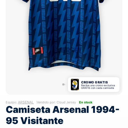
CROMO GRATIS
Recibe una cromo exclusiva
GRATIS con cada camiseta
ARSENAL
Equipo:
Vendido por: Cloud Jersey
En stock
Camiseta Arsenal 1994-
95 Visitante