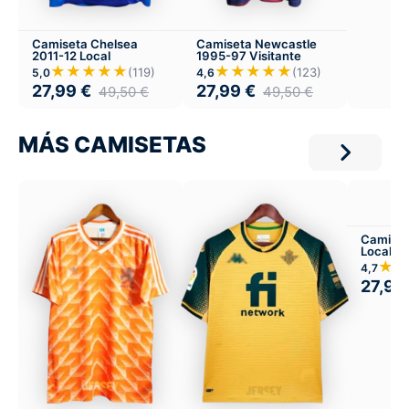
Camiseta Chelsea
Camiseta Newcastle
2011-12 Local
1995-97 Visitante
★★★★★
★★★★★
(119)
(123)
5,0
4,6
27,99
€
27,99
€
49,50
€
49,50
€
MÁS CAMISETAS
Camiset
Local
★★
4,7
27,99