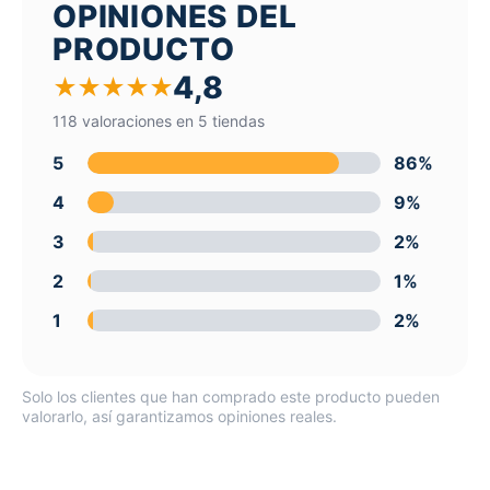
OPINIONES DEL
PRODUCTO
4,8
★
★
★
★
★
118 valoraciones en 5 tiendas
5
86%
4
9%
3
2%
2
1%
1
2%
Solo los clientes que han comprado este producto pueden
valorarlo, así garantizamos opiniones reales.