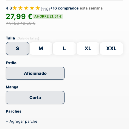
★★★★★
4.8
+16 comprados
esta semana
(118)
27,99 €
AHORRE 21,51 €
ANTES 49,50 €
Talla
(Guía de tallas)
S
M
L
XL
XXL
Estilo
Aficionado
Manga
Corta
Parches
+ Agregar parche