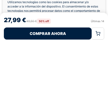
Utilizamos tecnologías como las cookies para almacenar y/o
acceder a la información del dispositivo. El consentimiento de estas
Envíos a Domicilio
Devolución 7 Días
tecnologías nos permitirá procesar datos como el comportamiento de
navegación o las identificaciones únicas en este sitio. No consentir o
27,99 €
retirar el consentimiento, puede afectar negativamente a ciertas
49,50 €
50% off
Últimas
14
Rechazar
Aceptar
características y funciones.
COMPRAR AHORA
Política de Cookies
Política de Privacidad
Términos Legales
Pagos 100% Seguros
Ofertas Sin Límites
4,8
basado en 118+ reseñas
★★★★★
verificadas
¿Tienes dudas con la talla o el envío?
Escríbenos por WhatsApp