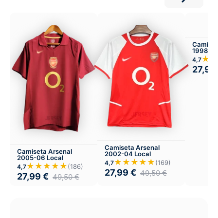
Camiset
1998-99
★★
4,7
27,99
Camiseta Arsenal
Camiseta Arsenal
2002-04 Local
2005-06 Local
★★★★★
(169)
4,7
★★★★★
(186)
4,7
27,99
€
49,50
€
27,99
€
49,50
€