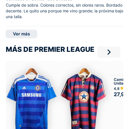
Cumple de sobra. Colores correctos, sin olores raros. Bordado
decente. Le quito una porque me vino grande; la próxima bajo
una talla.
Ver más
MÁS DE PREMIER LEAGUE
Camiset
United 
Visitant
★
4,8
27,99