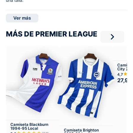
una talla.
Ver más
MÁS DE PREMIER LEAGUE
Camiset
City 20
★★
4,7
27,99
Camiseta Blackburn
1994-95 Local
Camiseta Brighton