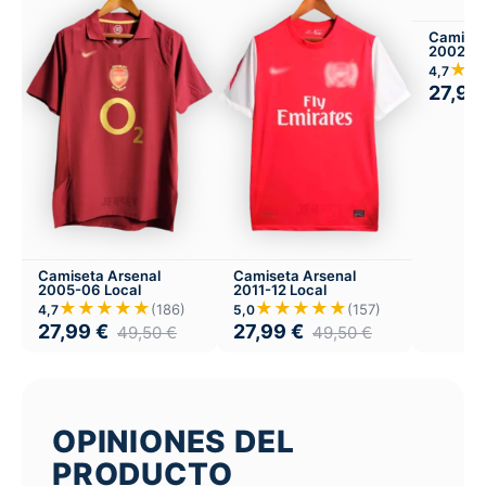
Camiset
2002-04
★★
4,7
27,99
Camiseta Arsenal
Camiseta Arsenal
2005-06 Local
2011-12 Local
★★★★★
★★★★★
(186)
(157)
4,7
5,0
27,99
€
27,99
€
49,50
€
49,50
€
OPINIONES DEL
PRODUCTO