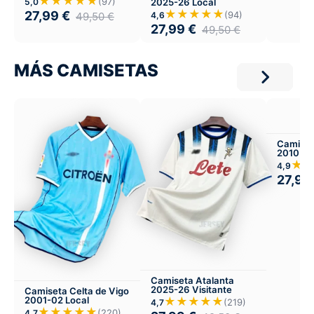
★★★★★
(97)
2025-26 Local
5,0
★★★★★
27,99
€
(94)
4,6
49,50
€
27,99
€
49,50
€
MÁS CAMISETAS
Camiset
2010 Lo
★
4,9
27,99
Camiseta Atalanta
2025-26 Visitante
Camiseta Celta de Vigo
★★★★★
2001-02 Local
(219)
4,7
★★★★★
(220)
4,7