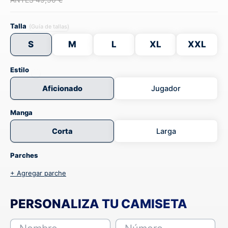
Talla
(Guía de tallas)
S
M
L
XL
XXL
Estilo
Aficionado
Jugador
Manga
Corta
Larga
Parches
+ Agregar parche
PERSONALIZA TU CAMISETA