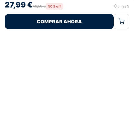
27,99 €
retirar el consentimiento, puede afectar negativamente a ciertas
49,50 €
50% off
Últimas
5
Rechazar
Aceptar
características y funciones.
COMPRAR AHORA
Política de Cookies
Política de Privacidad
Términos Legales
Pagos 100% Seguros
Ofertas Sin Límites
5,0
basado en 94+ reseñas
★★★★★
verificadas
¿Tienes dudas con la talla o el envío?
Escríbenos por WhatsApp