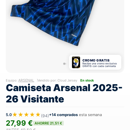
CROMO GRATIS
Recibe una cromo exclusiva
GRATIS con cada camiseta
ARSENAL
Equipo:
Vendido por: Cloud Jersey
En stock
Camiseta Arsenal 2025-
26 Visitante
★★★★★
5.0
+14 comprados
esta semana
(94)
27,99 €
AHORRE 21,51 €
ANTES 49,50 €