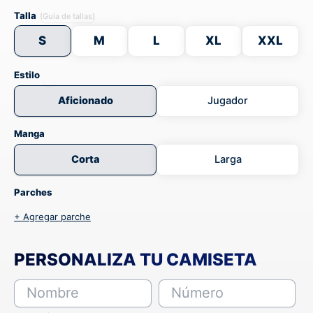
Talla
(Guía de tallas)
S
M
L
XL
XXL
Estilo
Aficionado
Jugador
Manga
Corta
Larga
Parches
+ Agregar parche
PERSONALIZA TU CAMISETA
Nombre
Número