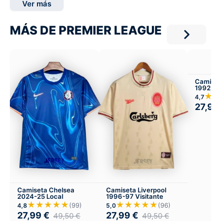
Ver más
MÁS DE PREMIER LEAGUE
Camiset
1992-94
★★
4,7
27,99
Camiseta Chelsea
Camiseta Liverpool
2024-25 Local
1996-97 Visitante
★★★★★
★★★★★
(99)
(96)
4,8
5,0
27,99
€
27,99
€
49,50
€
49,50
€