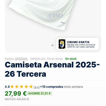
CROMO GRATIS
Recibe una cromo exclusiva
GRATIS con cada camiseta
ARSENAL
Equipo:
Vendido por: Cloud Jersey
En stock
Camiseta Arsenal 2025-
26 Tercera
★★★★★
4.8
+15 comprados
esta semana
(84)
27,99 €
AHORRE 21,51 €
ANTES 49,50 €