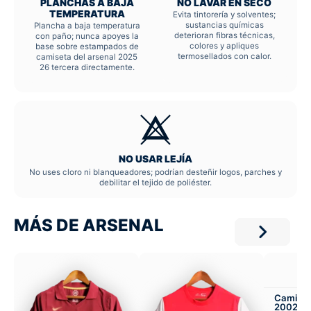
PLANCHAS A BAJA
NO LAVAR EN SECO
TEMPERATURA
Evita tintorería y solventes;
sustancias químicas
Plancha a baja temperatura
deterioran fibras técnicas,
con paño; nunca apoyes la
colores y apliques
base sobre estampados de
termosellados con calor.
camiseta del arsenal 2025
26 tercera directamente.
NO USAR LEJÍA
No uses cloro ni blanqueadores; podrían desteñir logos, parches y
debilitar el tejido de poliéster.
MÁS DE ARSENAL
Camiset
2002-04