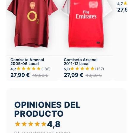
★★
4,7
27,99
Camiseta Arsenal
Camiseta Arsenal
2005-06 Local
2011-12 Local
★★★★★
★★★★★
(186)
(157)
4,7
5,0
27,99
€
27,99
€
49,50
€
49,50
€
OPINIONES DEL
PRODUCTO
4,8
★
★
★
★
★