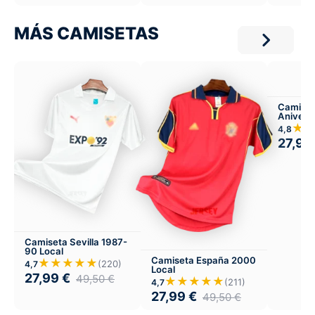
MÁS CAMISETAS
Camiset
Aniversa
Madrid
★
4,8
27,99
Camiseta Sevilla 1987-
90 Local
Camiseta España 2000
★★★★★
(220)
4,7
Local
27,99
€
49,50
€
★★★★★
(211)
4,7
27,99
€
49,50
€