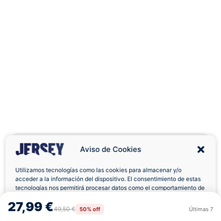
Aviso de Cookies
Utilizamos tecnologías como las cookies para almacenar y/o
acceder a la información del dispositivo. El consentimiento de estas
Envíos a Domicilio
Devolución 7 Días
tecnologías nos permitirá procesar datos como el comportamiento de
navegación o las identificaciones únicas en este sitio. No consentir o
27,99 €
retirar el consentimiento, puede afectar negativamente a ciertas
49,50 €
50% off
Últimas
7
Rechazar
Aceptar
características y funciones.