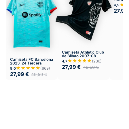
★
4,9
27,99
Camiseta Athletic Club
de Bilbao 2007-08
Camiseta FC Barcelona
Visitante
★★★★★
(236)
4,7
2023-24 Tercera
27,99
€
49,50
€
★★★★★
(669)
5,0
27,99
€
49,50
€