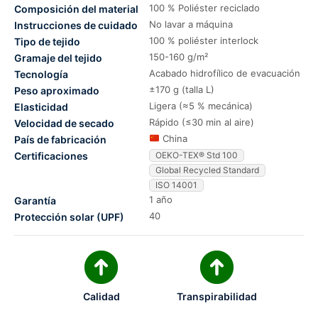
100 % Poliéster reciclado
Composición del material
No lavar a máquina
Instrucciones de cuidado
100 % poliéster interlock
Tipo de tejido
150-160 g/m²
Gramaje del tejido
Acabado hidrofílico de evacuación
Tecnología
±170 g (talla L)
Peso aproximado
Ligera (≈5 % mecánica)
Elasticidad
Rápido (≤30 min al aire)
Velocidad de secado
China
País de fabricación
Certificaciones
OEKO-TEX® Std 100
Global Recycled Standard
ISO 14001
1 año
Garantía
40
Protección solar (UPF)
Calidad
Transpirabilidad