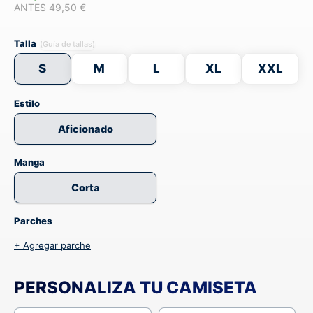
ANTES 49,50 €
Talla
(Guía de tallas)
S
M
L
XL
XXL
Estilo
Aficionado
Manga
Corta
Parches
+ Agregar parche
PERSONALIZA TU CAMISETA