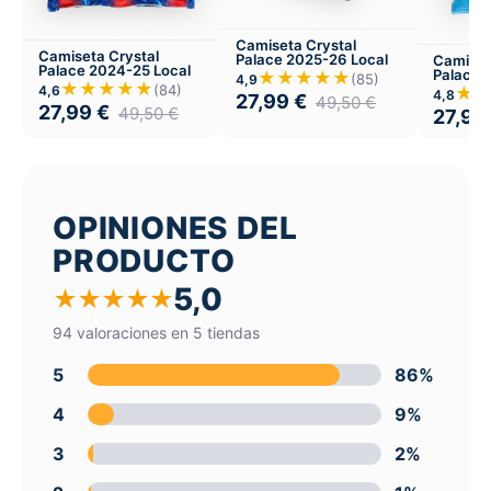
Camiseta Crystal
Camiseta Crystal
Palace 2025-26 Local
Camiset
Palace 2024-25 Local
Palace 
★★★★★
(85)
4,9
★★★★★
Visitant
(84)
4,6
★
4,8
27,99
€
49,50
€
27,99
€
49,50
€
27,99
OPINIONES DEL
PRODUCTO
5,0
★
★
★
★
★
94 valoraciones en 5 tiendas
5
86%
4
9%
3
2%