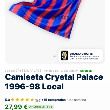
CROMO GRATIS
Recibe una cromo exclusiva
GRATIS con cada camiseta
CRYSTAL PALACE
Equipo:
Vendido por: Cloud Jersey
En stock
Camiseta Crystal Palace
1996-98 Local
★★★★★
5.0
+15 comprados
esta semana
(94)
27,99 €
AHORRE 21,51 €