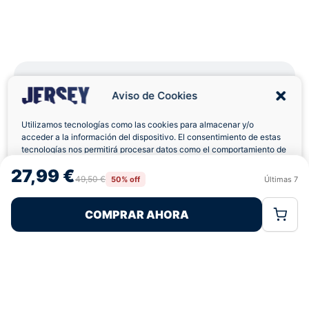
Aviso de Cookies
Utilizamos tecnologías como las cookies para almacenar y/o
Envíos a Domicilio
Devolución 7 Días
acceder a la información del dispositivo. El consentimiento de estas
tecnologías nos permitirá procesar datos como el comportamiento de
navegación o las identificaciones únicas en este sitio. No consentir o
27,99 €
retirar el consentimiento, puede afectar negativamente a ciertas
49,50 €
50% off
Últimas
7
Rechazar
Aceptar
características y funciones.
Pagos 100% Seguros
Ofertas Sin Límites
COMPRAR AHORA
Política de Cookies
Política de Privacidad
Términos Legales
5,0
basado en 94+ reseñas
★★★★★
verificadas