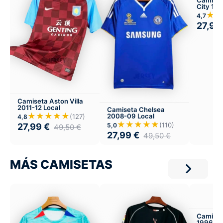
City 19
★★
4,7
27,99
Camiseta Aston Villa
2011-12 Local
Camiseta Chelsea
★★★★★
2008-09 Local
(127)
4,8
★★★★★
(110)
5,0
27,99
€
49,50
€
27,99
€
49,50
€
MÁS CAMISETAS
Camiset
1996-97