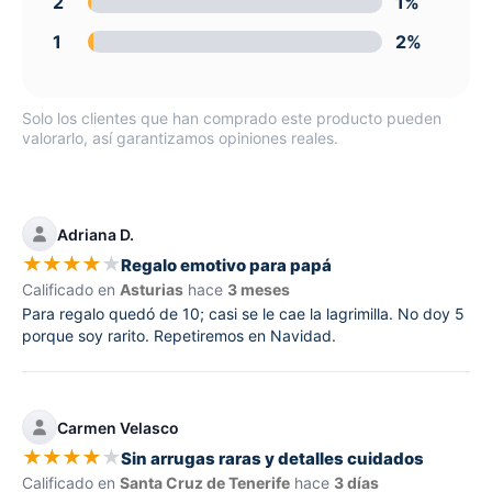
2
1%
1
2%
Solo los clientes que han comprado este producto pueden
valorarlo, así garantizamos opiniones reales.
Adriana D.
★
★
★
★
★
Regalo emotivo para papá
Calificado en
Asturias
hace
3 meses
Para regalo quedó de 10; casi se le cae la lagrimilla. No doy 5
porque soy rarito. Repetiremos en Navidad.
Carmen Velasco
★
★
★
★
★
Sin arrugas raras y detalles cuidados
Calificado en
Santa Cruz de Tenerife
hace
3 días