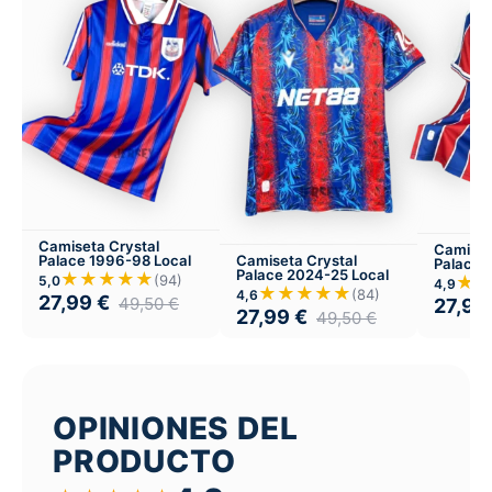
Camiseta Crystal
Camiset
Palace 1996-98 Local
Camiseta Crystal
Palace 
Palace 2024-25 Local
★★★★★
(94)
★
5,0
4,9
★★★★★
(84)
4,6
27,99
€
49,50
€
27,99
27,99
€
49,50
€
OPINIONES DEL
PRODUCTO