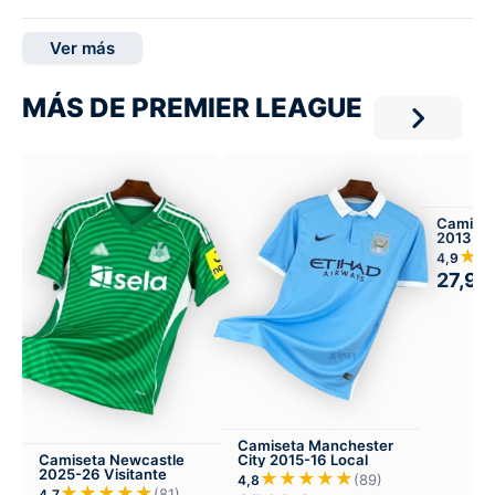
Ver más
MÁS DE PREMIER LEAGUE
Camiset
2013-14
★
4,9
27,99
Camiseta Manchester
Camiseta Newcastle
City 2015-16 Local
2025-26 Visitante
★★★★★
(89)
4,8
★★★★★
(81)
4,7