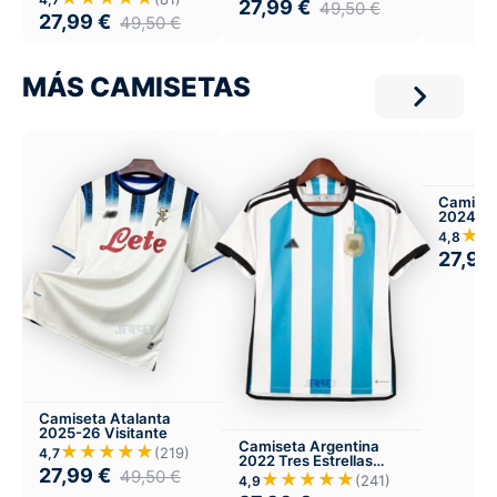
27,99
€
49,50
€
27,99
€
49,50
€
MÁS CAMISETAS
Camiset
2024-25
Infantil 
★
4,8
27,99
Camiseta Atalanta
2025-26 Visitante
Camiseta Argentina
★★★★★
(219)
4,7
2022 Tres Estrellas
27,99
€
Local
49,50
€
★★★★★
(241)
4,9