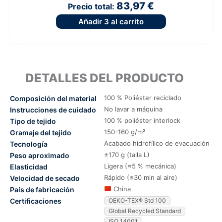
83,97 €
Precio total:
Añadir
3
al carrito
DETALLES DEL PRODUCTO
100 % Poliéster reciclado
Composición del material
No lavar a máquina
Instrucciones de cuidado
100 % poliéster interlock
Tipo de tejido
150-160 g/m²
Gramaje del tejido
Acabado hidrofílico de evacuación
Tecnología
±170 g (talla L)
Peso aproximado
Ligera (≈5 % mecánica)
Elasticidad
Rápido (≤30 min al aire)
Velocidad de secado
China
País de fabricación
Certificaciones
OEKO-TEX® Std 100
Global Recycled Standard
ISO 14001