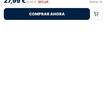
27,99 €
retirar el consentimiento, puede afectar negativamente a ciertas
49,50 €
50% off
Últimas
10
Rechazar
Aceptar
características y funciones.
COMPRAR AHORA
Política de Cookies
Política de Privacidad
Términos Legales
Pagos 100% Seguros
Ofertas Sin Límites
4,8
basado en 79+ reseñas
★★★★★
verificadas
¿Tienes dudas con la talla o el envío?
Escríbenos por WhatsApp