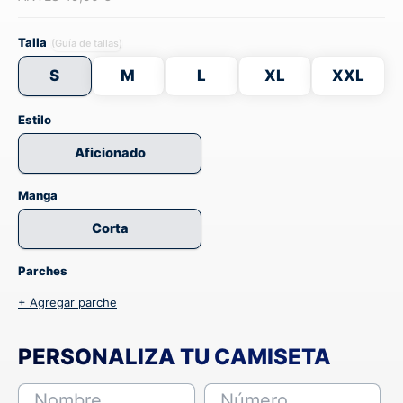
Talla
(Guía de tallas)
S
M
L
XL
XXL
Estilo
Aficionado
Manga
Corta
Parches
+ Agregar parche
PERSONALIZA TU CAMISETA
Nombre
Número