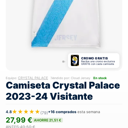
CROMO GRATIS
Recibe una cromo exclusiva
GRATIS con cada camiseta
CRYSTAL PALACE
Equipo:
Vendido por: Cloud Jersey
En stock
Camiseta Crystal Palace
2023-24 Visitante
★★★★★
4.8
+16 comprados
esta semana
(79)
27,99 €
AHORRE 21,51 €
ANTES 49,50 €