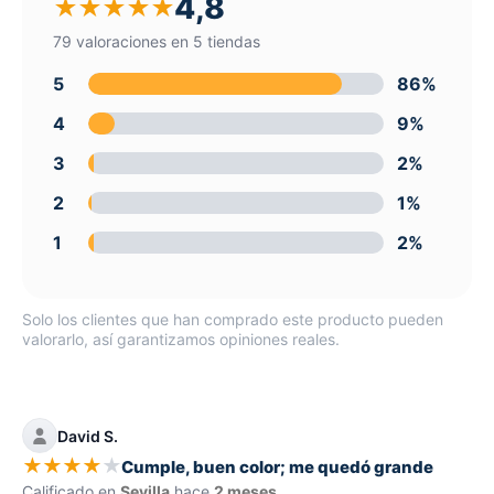
4,8
★
★
★
★
★
79 valoraciones en 5 tiendas
5
86%
4
9%
3
2%
2
1%
1
2%
Solo los clientes que han comprado este producto pueden
valorarlo, así garantizamos opiniones reales.
David S.
★
★
★
★
★
Cumple, buen color; me quedó grande
Calificado en
Sevilla
hace
2 meses