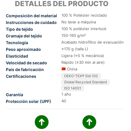
DETALLES DEL PRODUCTO
100 % Poliéster reciclado
Composición del material
No lavar a máquina
Instrucciones de cuidado
100 % poliéster interlock
Tipo de tejido
150-160 g/m²
Gramaje del tejido
Acabado hidrofílico de evacuación
Tecnología
±170 g (talla L)
Peso aproximado
Ligera (≈5 % mecánica)
Elasticidad
Rápido (≤30 min al aire)
Velocidad de secado
China
País de fabricación
Certificaciones
OEKO-TEX® Std 100
Global Recycled Standard
ISO 14001
1 año
Garantía
40
Protección solar (UPF)