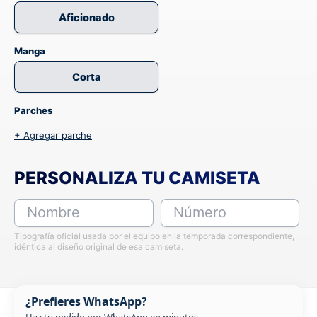
Aficionado
Manga
Corta
Parches
+ Agregar parche
PERSONALIZA TU CAMISETA
Nombre
Número
Tipografía oficial usada por el equipo en la temporada correspondiente,
idéntica al diseño original de esa camiseta.
¿Prefieres WhatsApp?
Haz tu pedido por WhatsApp en minutos.