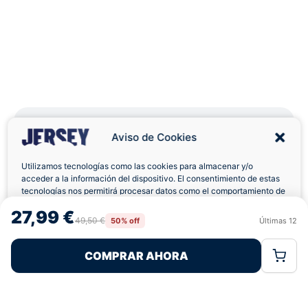
Aviso de Cookies
Utilizamos tecnologías como las cookies para almacenar y/o
Envíos a Domicilio
Devolución 7 Días
acceder a la información del dispositivo. El consentimiento de estas
tecnologías nos permitirá procesar datos como el comportamiento de
navegación o las identificaciones únicas en este sitio. No consentir o
27,99 €
retirar el consentimiento, puede afectar negativamente a ciertas
49,50 €
50% off
Últimas
12
Rechazar
Aceptar
características y funciones.
Pagos 100% Seguros
Ofertas Sin Límites
COMPRAR AHORA
Política de Cookies
Política de Privacidad
Términos Legales
4,7
basado en 82+ reseñas