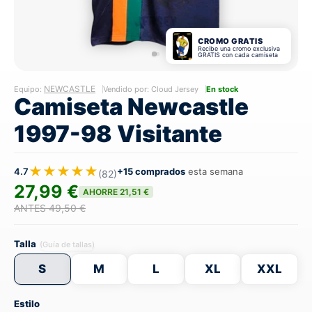
CROMO GRATIS
Recibe una cromo exclusiva
GRATIS con cada camiseta
NEWCASTLE
Equipo:
Vendido por: Cloud Jersey
En stock
Camiseta Newcastle
1997-98 Visitante
★★★★★
4.7
+15 comprados
esta semana
(82)
27,99 €
AHORRE 21,51 €
ANTES 49,50 €
Talla
(Guía de tallas)
S
M
L
XL
XXL
Estilo