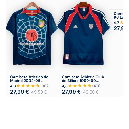
Camiset
96 Loca
★★
4,7
27,99
Camiseta Atlético de
Camiseta Athletic Club
Madrid 2004-05
de Bilbao 1999-00
Visitante
Visitante
★★★★★
★★★★★
(367)
(496)
4,8
4,8
27,99
€
27,99
€
49,50
€
49,50
€