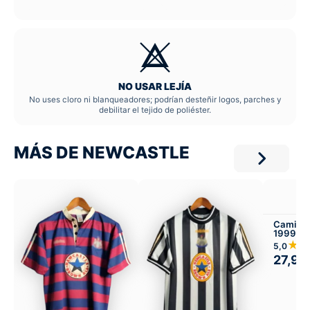
NO USAR LEJÍA
No uses cloro ni blanqueadores; podrían desteñir logos, parches y
debilitar el tejido de poliéster.
MÁS DE NEWCASTLE
Camiset
1999-00
★
5,0
27,99