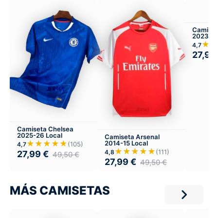
Camiset
2023-24
★★
4,7
27,99
Camiseta Chelsea
2025-26 Local
Camiseta Arsenal
★★★★★
2014-15 Local
(105)
4,7
★★★★★
(111)
4,8
27,99
€
49,50
€
27,99
€
49,50
€
MÁS CAMISETAS