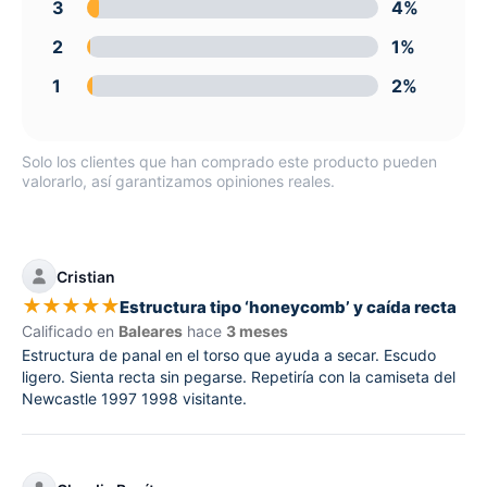
3
4%
2
1%
1
2%
Solo los clientes que han comprado este producto pueden
valorarlo, así garantizamos opiniones reales.
Cristian
★
★
★
★
★
Estructura tipo ‘honeycomb’ y caída recta
Calificado en
Baleares
hace
3 meses
Estructura de panal en el torso que ayuda a secar. Escudo
ligero. Sienta recta sin pegarse. Repetiría con la camiseta del
Newcastle 1997 1998 visitante.