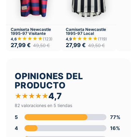
Camiseta Newcastle
Camiseta Newcastle
1995-97 Visitante
1995-97 Local
★★★★★
★★★★★
(123)
(119)
4,6
4,9
27,99
€
27,99
€
49,50
€
49,50
€
OPINIONES DEL
PRODUCTO
4,7
★
★
★
★
★
82 valoraciones en 5 tiendas
5
77%
4
16%