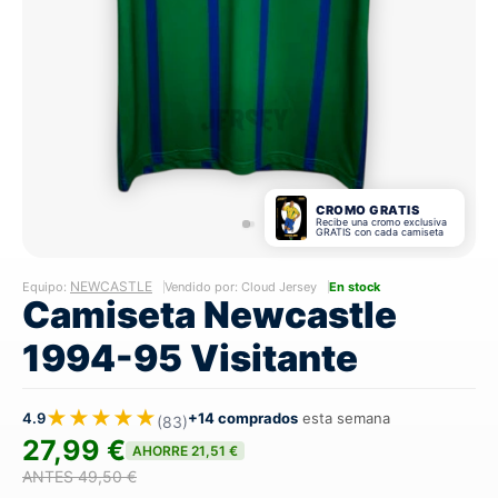
CROMO GRATIS
Recibe una cromo exclusiva
GRATIS con cada camiseta
NEWCASTLE
Equipo:
Vendido por: Cloud Jersey
En stock
Camiseta Newcastle
1994-95 Visitante
★★★★★
4.9
+14 comprados
esta semana
(83)
27,99 €
AHORRE 21,51 €
ANTES 49,50 €