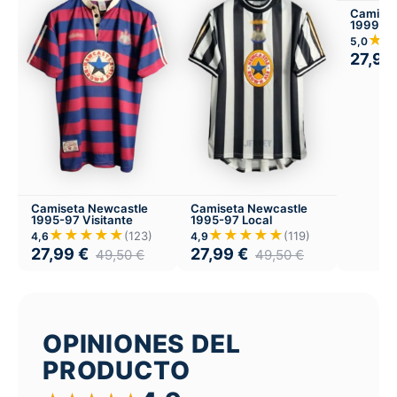
Camiset
1999-00
★
5,0
27,99
Camiseta Newcastle
Camiseta Newcastle
1995-97 Visitante
1995-97 Local
★★★★★
★★★★★
(123)
(119)
4,6
4,9
27,99
€
27,99
€
49,50
€
49,50
€
OPINIONES DEL
PRODUCTO