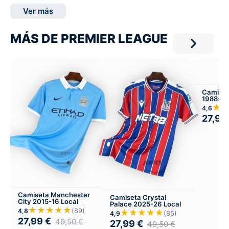
Ver más
MÁS DE PREMIER LEAGUE
Camiset
1988-89
★
4,6
27,99
Camiseta Manchester
Camiseta Crystal
City 2015-16 Local
Palace 2025-26 Local
★★★★★
(89)
4,8
★★★★★
(85)
4,9
27,99
€
49,50
€
27,99
€
49,50
€