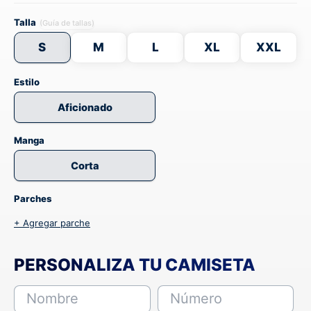
Talla
(Guía de tallas)
S
M
L
XL
XXL
Estilo
Aficionado
Manga
Corta
Parches
+ Agregar parche
PERSONALIZA TU CAMISETA
Nombre
Número