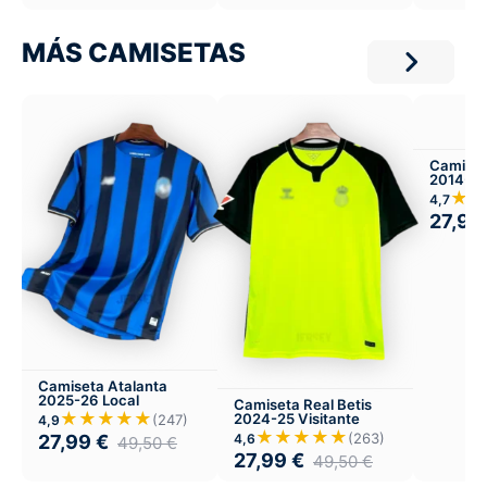
MÁS CAMISETAS
Camiset
2014-15 
Visitant
★★
4,7
27,99
Camiseta Atalanta
2025-26 Local
Camiseta Real Betis
★★★★★
2024-25 Visitante
(247)
4,9
★★★★★
(263)
4,6
27,99
€
49,50
€
27,99
€
49,50
€