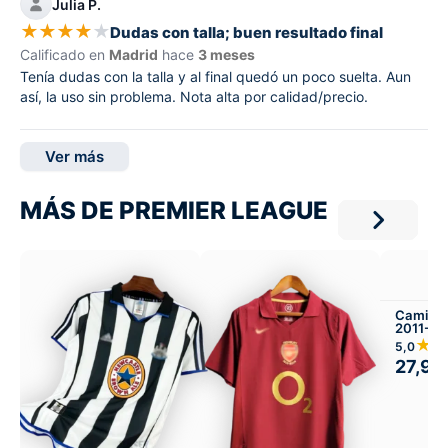
Julia P.
★
★
★
★
★
Dudas con talla; buen resultado final
Calificado en
Madrid
hace
3 meses
Tenía dudas con la talla y al final quedó un poco suelta. Aun
así, la uso sin problema. Nota alta por calidad/precio.
Ver más
MÁS DE PREMIER LEAGUE
Camiset
2011-12 
★
5,0
27,99