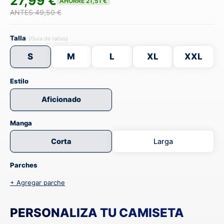
27,99 €
AHORRE 21,51 €
ANTES 49,50 €
Talla
(Guía de tallas)
S
M
L
XL
XXL
Estilo
Aficionado
Manga
Corta
Larga
Parches
+ Agregar parche
PERSONALIZA TU CAMISETA