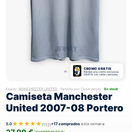
CROMO GRATIS
Recibe una cromo exclusiva
GRATIS con cada camiseta
MANCHESTER UNITED
Equipo:
Vendido por: Cloud Jersey
En stock
Camiseta Manchester
United 2007-08 Portero
★★★★★
5.0
+17 comprados
esta semana
(112)