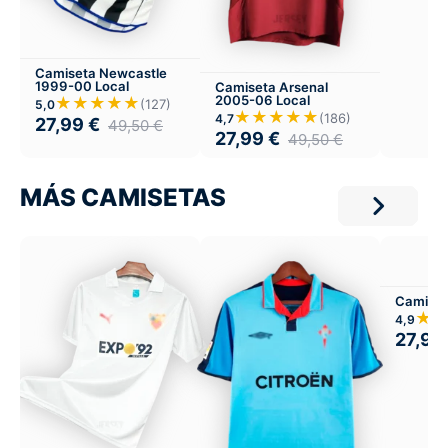
Camiseta Newcastle
1999-00 Local
Camiseta Arsenal
2005-06 Local
★★★★★
(127)
5,0
★★★★★
(186)
4,7
27,99
€
49,50
€
27,99
€
49,50
€
MÁS CAMISETAS
Camiset
★
4,9
27,99