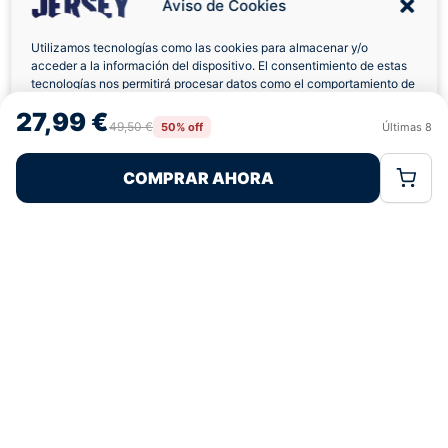
Aviso de Cookies
Utilizamos tecnologías como las cookies para almacenar y/o
acceder a la información del dispositivo. El consentimiento de estas
Envíos a Domicilio
Devolución 7 Días
tecnologías nos permitirá procesar datos como el comportamiento de
navegación o las identificaciones únicas en este sitio. No consentir o
27,99 €
retirar el consentimiento, puede afectar negativamente a ciertas
49,50 €
50% off
Últimas
8
Rechazar
Aceptar
características y funciones.
COMPRAR AHORA
Política de Cookies
Política de Privacidad
Términos Legales
Pagos 100% Seguros
Ofertas Sin Límites
5,0
basado en 112+ reseñas
★★★★★
verificadas
¿Tienes dudas con la talla o el envío?
Escríbenos por WhatsApp