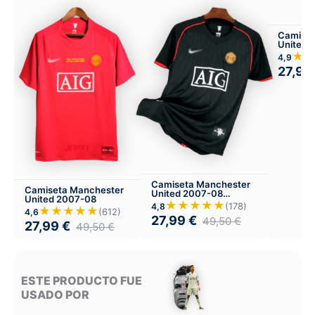
Camiset
United 
Visitant
★
4,9
27,99
Camiseta Manchester
Camiseta Manchester
United 2007-08
United 2007-08
Visitante
★★★★★
(178)
4,8
★★★★★
(612)
4,6
27,99
€
49,50
€
27,99
€
49,50
€
ESTE PRODUCTO FUE
USADO POR