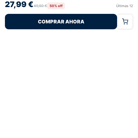
27,99 €
retirar el consentimiento, puede afectar negativamente a ciertas
49,50 €
50% off
Últimas
12
Rechazar
Aceptar
características y funciones.
COMPRAR AHORA
Política de Cookies
Política de Privacidad
Términos Legales
Pagos 100% Seguros
Ofertas Sin Límites
4,8
basado en 82+ reseñas
★★★★★
verificadas
¿Tienes dudas con la talla o el envío?
Escríbenos por WhatsApp