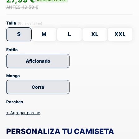
ANTES 49,50 €
Talla
(Guía de tallas)
S
M
L
XL
XXL
Estilo
Aficionado
Manga
Corta
Parches
+ Agregar parche
PERSONALIZA TU CAMISETA