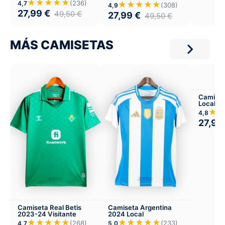
Local
★★★★★
(236)
4,7
★★★★★
(308)
4,9
27,99
€
49,50
€
27,99
€
49,50
€
MÁS CAMISETAS
Camiset
Local
★
4,8
27,99
Camiseta Real Betis
Camiseta Argentina
2023-24 Visitante
2024 Local
★★★★★
★★★★★
(268)
(233)
4,7
5,0