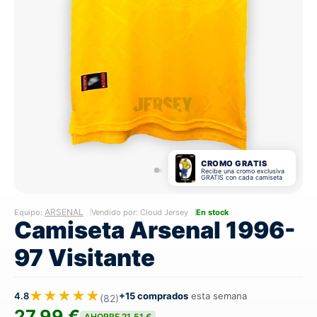
CROMO GRATIS
Recibe una cromo exclusiva
GRATIS con cada camiseta
ARSENAL
Equipo:
Vendido por: Cloud Jersey
En stock
Camiseta Arsenal 1996-
97 Visitante
★★★★★
4.8
+15 comprados
esta semana
(82)
27,99 €
AHORRE 21,51 €