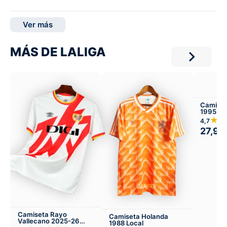
Ver más
MÁS DE LALIGA
Camiset
1995-97
★★
4,7
27,99
Camiseta Rayo
Camiseta Holanda
Vallecano 2025-26
1988 Local