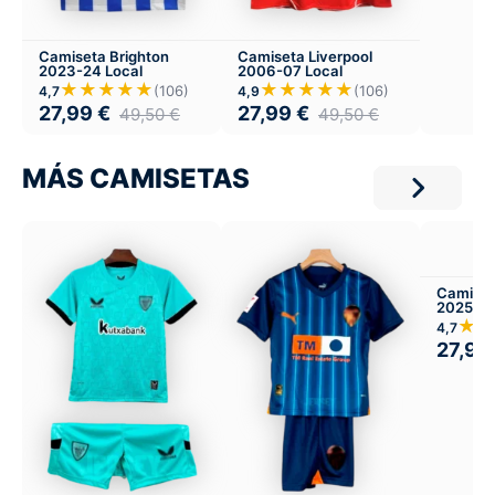
Camiseta Brighton
Camiseta Liverpool
2023-24 Local
2006-07 Local
★★★★★
★★★★★
(106)
(106)
4,7
4,9
27,99
€
27,99
€
49,50
€
49,50
€
MÁS CAMISETAS
Camiset
2025-26
★★
4,7
27,99