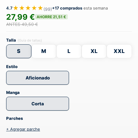
★★★★★
4.7
+17 comprados
esta semana
(99)
27,99 €
AHORRE 21,51 €
ANTES 49,50 €
Talla
(Guía de tallas)
S
M
L
XL
XXL
Estilo
Aficionado
Manga
Corta
Parches
+ Agregar parche