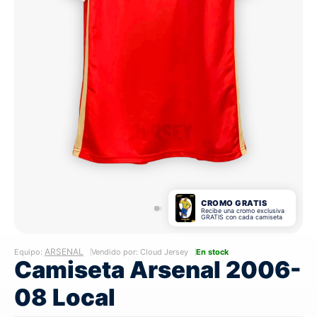
CROMO GRATIS
Recibe una cromo exclusiva
GRATIS con cada camiseta
ARSENAL
Equipo:
Vendido por: Cloud Jersey
En stock
Camiseta Arsenal 2006-
08 Local