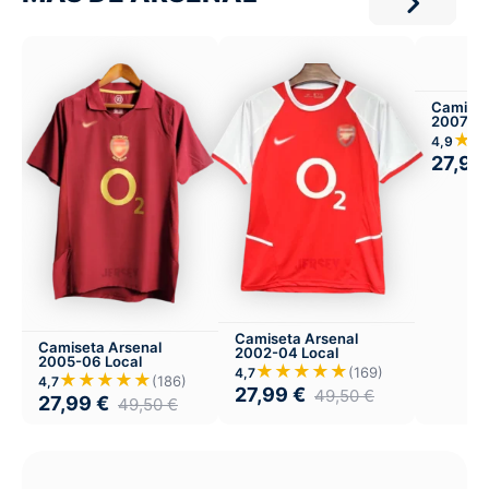
Camiset
2007-08
★
4,9
27,99
Camiseta Arsenal
Camiseta Arsenal
2002-04 Local
2005-06 Local
★★★★★
(169)
4,7
★★★★★
(186)
4,7
27,99
€
49,50
€
27,99
€
49,50
€