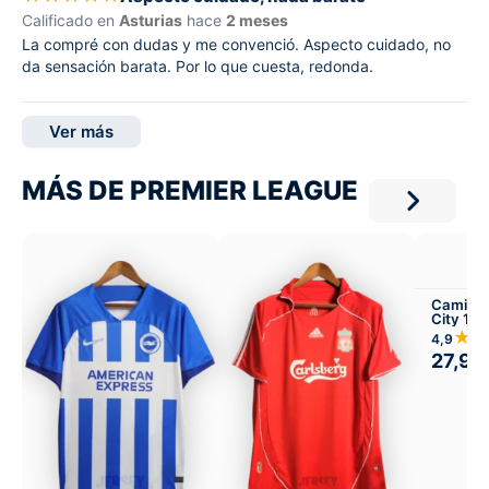
Calificado en
Asturias
hace
2 meses
La compré con dudas y me convenció. Aspecto cuidado, no
da sensación barata. Por lo que cuesta, redonda.
Ver más
MÁS DE PREMIER LEAGUE
Camiset
City 19
★
4,9
27,99