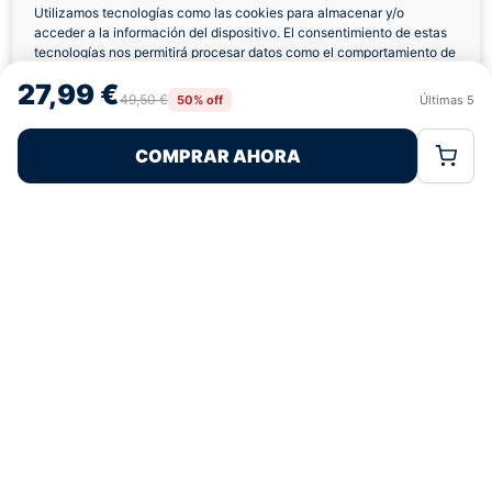
Utilizamos tecnologías como las cookies para almacenar y/o
acceder a la información del dispositivo. El consentimiento de estas
Envíos a Domicilio
Devolución 7 Días
tecnologías nos permitirá procesar datos como el comportamiento de
navegación o las identificaciones únicas en este sitio. No consentir o
27,99 €
retirar el consentimiento, puede afectar negativamente a ciertas
49,50 €
50% off
Últimas
5
Rechazar
Aceptar
características y funciones.
COMPRAR AHORA
Política de Cookies
Política de Privacidad
Términos Legales
Pagos 100% Seguros
Ofertas Sin Límites
4,7
basado en 99+ reseñas
★★★★★
verificadas
¿Tienes dudas con la talla o el envío?
Escríbenos por WhatsApp