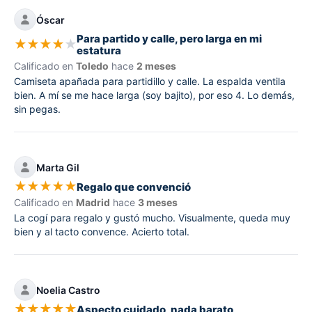
Óscar
Para partido y calle, pero larga en mi
★
★
★
★
★
estatura
Calificado en
Toledo
hace
2 meses
Camiseta apañada para partidillo y calle. La espalda ventila
bien. A mí se me hace larga (soy bajito), por eso 4. Lo demás,
sin pegas.
Marta Gil
★
★
★
★
★
Regalo que convenció
Calificado en
Madrid
hace
3 meses
La cogí para regalo y gustó mucho. Visualmente, queda muy
bien y al tacto convence. Acierto total.
Noelia Castro
★
★
★
★
★
Aspecto cuidado, nada barato