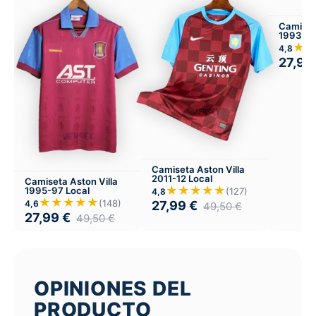
Camiseta
1993-95
★
4,8
27,99
Camiseta Aston Villa
2011-12 Local
Camiseta Aston Villa
★★★★★
1995-97 Local
(127)
4,8
★★★★★
(148)
4,6
27,99
€
49,50
€
27,99
€
49,50
€
OPINIONES DEL
PRODUCTO