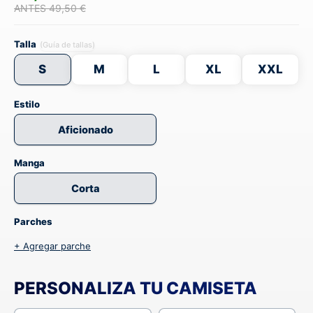
ANTES 49,50 €
Talla
(Guía de tallas)
S
M
L
XL
XXL
Estilo
Aficionado
Manga
Corta
Parches
+ Agregar parche
PERSONALIZA TU CAMISETA