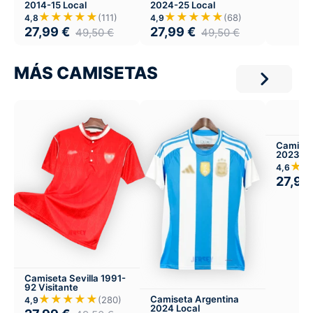
2014-15 Local
2024-25 Local
★★★★★
★★★★★
(111)
(68)
4,8
4,9
27,99
€
27,99
€
49,50
€
49,50
€
MÁS CAMISETAS
Camiset
2023-24
★
4,6
27,99
Camiseta Sevilla 1991-
92 Visitante
★★★★★
Camiseta Argentina
(280)
4,9
2024 Local