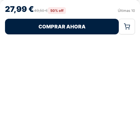
navegación o las identificaciones únicas en este sitio. No consentir o
27,99 €
retirar el consentimiento, puede afectar negativamente a ciertas
49,50 €
50% off
Últimas
10
Rechazar
Aceptar
características y funciones.
COMPRAR AHORA
Política de Cookies
Política de Privacidad
Términos Legales
Pagos 100% Seguros
Ofertas Sin Límites
4,8
basado en 61+ reseñas
★★★★★
verificadas
¿Tienes dudas con la talla o el envío?
Escríbenos por WhatsApp