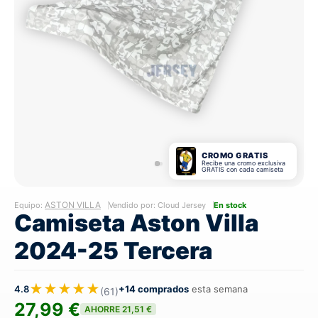
CROMO GRATIS
Recibe una cromo exclusiva
GRATIS con cada camiseta
ASTON VILLA
Equipo:
Vendido por: Cloud Jersey
En stock
Camiseta Aston Villa
2024-25 Tercera
★★★★★
4.8
+14 comprados
esta semana
(61)
27,99 €
AHORRE 21,51 €