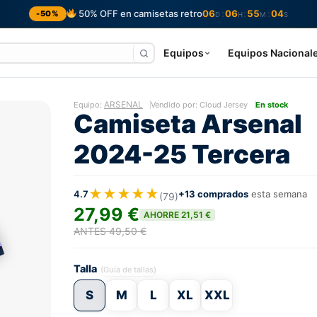
50% OFF en camisetas retro
06
06
55
03
:
:
:
-50%
D
H
M
S
Equipos
Equipos Nacional
ARSENAL
Equipo:
Vendido por: Cloud Jersey
En stock
Camiseta Arsenal
2024-25 Tercera
★★★★★
4.7
+13 comprados
esta semana
(79)
27,99 €
AHORRE 21,51 €
ANTES 49,50 €
Talla
(Guía de tallas)
S
M
L
XL
XXL