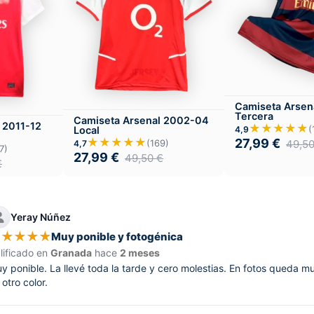
Camiseta Arsen
Tercera
Camiseta Arsenal 2002-04
 2011-12
★★★★★
(
Local
4,9
★★★★★
27,99
€
(169)
49,5
4,7
7)
27,99
€
49,50
€
€
Yeray Núñez
★
★
★
★
★
Muy ponible y fotogénica
lificado en
Granada
hace
2 meses
y ponible. La llevé toda la tarde y cero molestias. En fotos queda mu
 otro color.