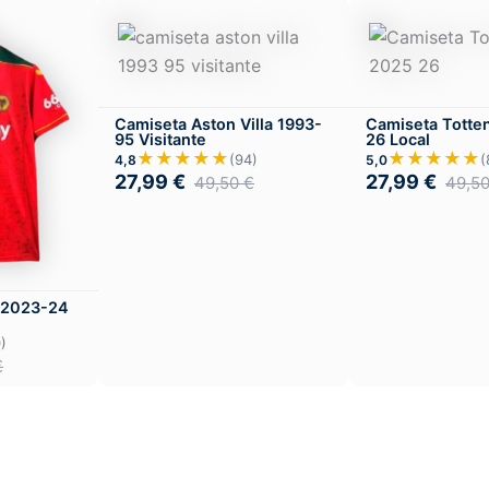
Camiseta Aston Villa 1993-
Camiseta Tott
95 Visitante
26 Local
★★★★★
★★★★★
(94)
(
4,8
5,0
27,99
€
27,99
€
49,50
€
49,5
 2023-24
)
€