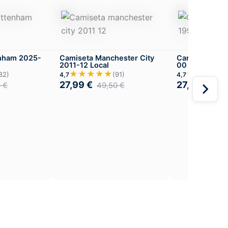
enham 2025-
Camiseta Manchester City
Camiseta Wes
2011-12 Local
00 Iron Maide
★★★★★
★★★★
82)
(91)
4,7
4,7
27,99
€
27,99
€
0
€
49,50
€
49,