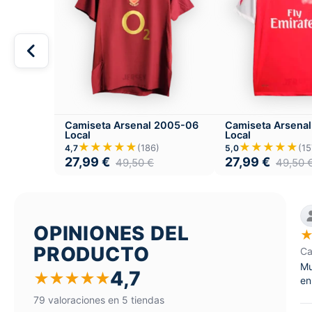
Camiseta Arsenal 2005-06
Camiseta Arsenal
Local
Local
★★★★★
★★★★★
(186)
(15
4,7
5,0
27,99
€
27,99
€
49,50
€
49,50
OPINIONES DEL
PRODUCTO
Ca
Mu
4,7
★
★
★
★
★
en
79 valoraciones en 5 tiendas