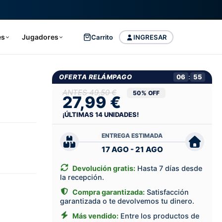
es
Jugadores
Carrito
INGRESAR
OFERTA RELÁMPAGO
06
:
54
49,50 €
50% OFF
27,99 €
¡ÚLTIMAS
14
UNIDADES!
ENTREGA ESTIMADA
17 AGO - 21 AGO
Devolución gratis:
Hasta 7 días desde
la recepción.
Compra garantizada:
Satisfacción
garantizada o te devolvemos tu dinero.
Más vendido:
Entre los productos de