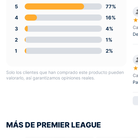
5
77%
4
16%
Ca
3
4%
De
2
1%
1
2%
Solo los clientes que han comprado este producto pueden
Ca
valorarlo, así garantizamos opiniones reales.
Pa
MÁS DE PREMIER LEAGUE