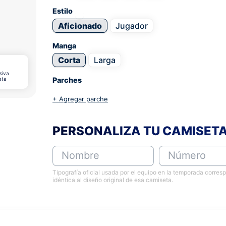
Estilo
Aficionado
Jugador
Manga
Corta
Larga
siva
eta
Parches
+ Agregar parche
PERSONALIZA TU CAMISET
Nombre
Número
Tipografía oficial usada por el equipo en la temporada corres
idéntica al diseño original de esa camiseta.