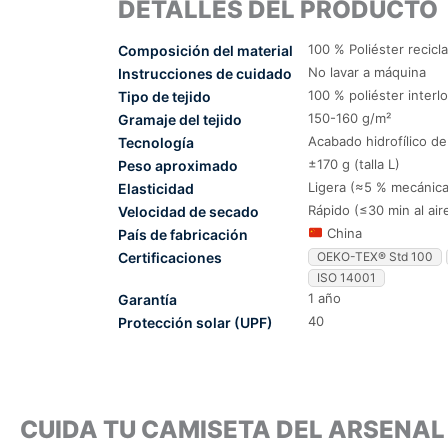
DETALLES DEL PRODUCTO
100 % Poliéster recicl
Composición del material
No lavar a máquina
Instrucciones de cuidado
100 % poliéster interl
Tipo de tejido
150-160 g/m²
Gramaje del tejido
Acabado hidrofílico d
Tecnología
±170 g (talla L)
Peso aproximado
Ligera (≈5 % mecánica
Elasticidad
Rápido (≤30 min al air
Velocidad de secado
China
País de fabricación
Certificaciones
OEKO-TEX® Std 100
ISO 14001
1 año
Garantía
40
Protección solar (UPF)
CUIDA TU CAMISETA DEL ARSENA