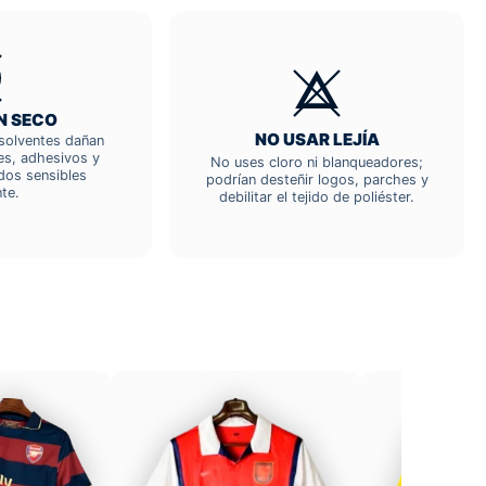
N SECO
NO USAR LEJÍA
; solventes dañan
res, adhesivos y
No uses cloro ni blanqueadores;
dos sensibles
podrían desteñir logos, parches y
te.
debilitar el tejido de poliéster.