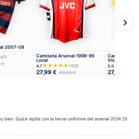
al 2007-08
Camiseta Arsenal 1998-99
Camiseta Ars
147)
Local
Visitante
0
€
★★★★★
★★★★
(153)
4,7
5,0
27,99
€
27,99
€
49,50
€
49,
y bien. Quizá repita con la tercer uniforme del arsenal 2024 25